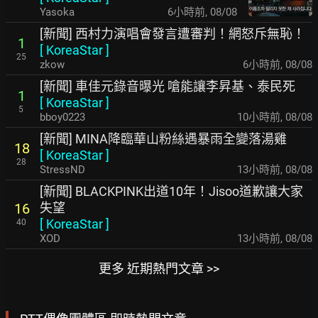
Yasoka
6小時前
,
08/08
[新聞] 西村力演唱會發言遭審判！網怒斥無恥！
1
[
KoreaStar
]
25
zkow
6小時前
,
08/08
[新聞] 車佳元錄音曝光 嗆能讓李昇基、泰民死
1
[
KoreaStar
]
5
bboy0223
10小時前
,
08/08
[新聞] MINA降臨華山粉絲遇暴雨全變落湯雞
18
[
KoreaStar
]
28
StressND
13小時前
,
08/08
[新聞] BLACKPINK出道10年！Jisoo道歉讓大家
失望
16
[
KoreaStar
]
40
XOD
13小時前
,
08/08
更多 近期熱門文章 >>