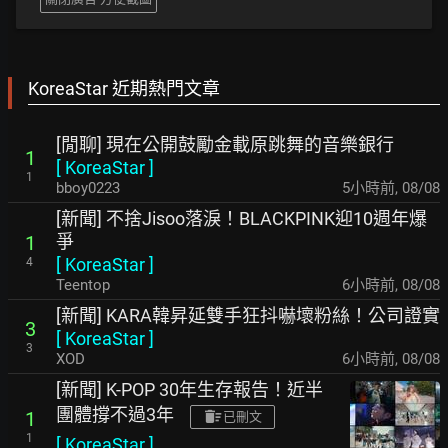
KoreaStar 近期熱門文章
[閒聊] 現在公開鼓勵金載原跳舞的音樂銀行
1
[
KoreaStar
]
1
bboy0223
5小時前
,
08/08
[新聞] 不捨Jisoo落淚！BLACKPINK迎10週年爆
爭
1
[
KoreaStar
]
4
Teentop
6小時前
,
08/08
[新聞] KARA韓昇延雙手狂抖嚇壞粉絲！公司證實
3
[
KoreaStar
]
3
XOD
6小時前
,
08/08
[新聞] K-POP 30年生存報告！近半
團體撐不過3年
1
已刪文
1
[
KoreaStar
]