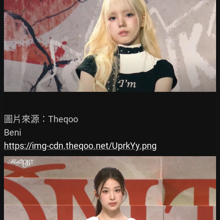
圖片來源：Theqoo

https://img-cdn.theqoo.net/UprkYy.png