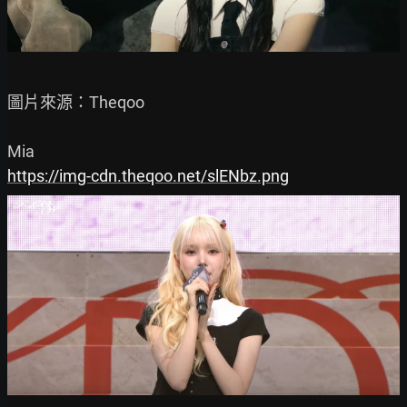
圖片來源：Theqoo

https://img-cdn.theqoo.net/slENbz.png