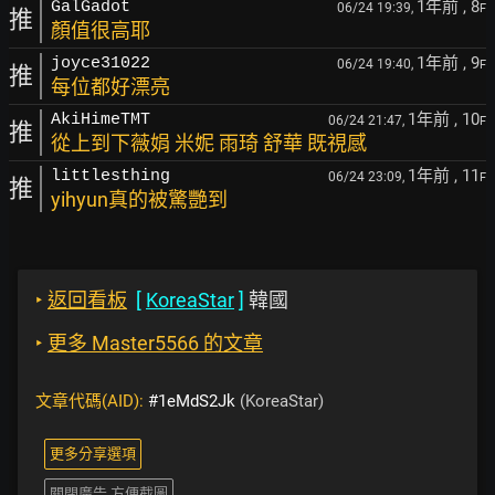
1年前
, 8
GalGadot
06/24 19:39,
F
推
顏值很高耶
1年前
, 9
joyce31022
06/24 19:40,
F
推
每位都好漂亮
1年前
, 10
AkiHimeTMT
06/24 21:47,
F
推
從上到下薇娟 米妮 雨琦 舒華 既視感
1年前
, 11
littlesthing
06/24 23:09,
F
推
yihyun真的被驚艷到
‣
返回看板
[
KoreaStar
]
韓國
‣
更多 Master5566 的文章
文章代碼(AID):
#1eMdS2Jk
(KoreaStar)
更多分享選項
關閉廣告 方便截圖