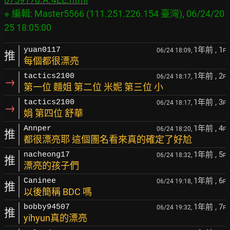
※ 編輯: Master5566 (111.251.226.154 臺灣), 06/24/20
1年前
, 1
yuan0117
06/24 18:09,
F
推
每個都很漂亮
1年前
, 2
tactics2100
06/24 18:17,
F
→
第一位 麵姐 第二位 米妮 第三位 小
1年前
, 3
tactics2100
06/24 18:17,
F
→
娟 第四位 舒華
1年前
, 4
Annper
06/24 18:20,
F
推
都很漂亮耶 這個團名看來真的確定了好尬
1年前
, 5
nacheong17
06/24 18:32,
F
推
漂亮的孩子們
1年前
, 6
Caninee
06/24 19:18,
F
推
以後簡稱 BDC 嗎
1年前
, 7
bobby94507
06/24 19:32,
F
推
yihyun真的漂亮