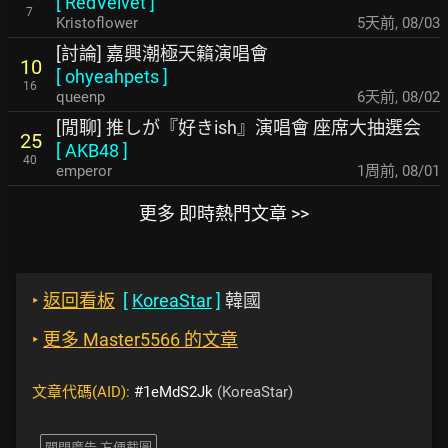
[
RedVelvet
]
7
Kristoflower
5天前
,
08/03
[討論] 嘉興潮極天籟演唱會
10
[
ohyeahpets
]
16
queenp
6天前
,
08/02
[閒聊] 推しが『好きish』演唱會 座席大抽選会
25
[
AKB48
]
40
emperor
1周前
,
08/01
更多 即時熱門文章 >>
‣
返回看板
[
KoreaStar
]
韓國
‣
更多 Master5566 的文章
文章代碼(AID):
#1eMdS2Jk
(KoreaStar)
關閉廣告 方便截圖