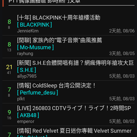
PTT偶像團體區 即時熱門文章
[十年] BLACKPINK十周年搶樓活動
8
[
BLACKPINK
]
8
JennieKim
2天前
,
08/06
[閒聊] 家族內的“電子音樂”曲風推薦
8
[
Mo-Musume
]
13
rayhung
3天前
,
08/05
[新聞] S.H.E合體開唱有譜？網瘋傳明年搶攻大巨
21
[
S.H.E
]
41
allyp7985
5天前
,
08/03
[情報] ColdSleep 台湾公開決定！
7
[
Perfume_desu
]
8
plkt
5天前
,
08/03
[LIVE] 260803 CDTVライブ！ライブ！2時間SP
9
[
AKB48
]
16
emperor
5天前
,
08/03
[情報] Red Velvet 夏日迷你專輯 Velvet Summer
7