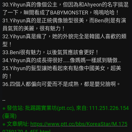
30.Yihyun真的像個公主，但因為和Ahyeon的名字搞混
了一下，瞬間看成了BABYMONSTER，嗚嗚哈哈！

31.Yihyun真的是正統偶像臉型很美，而Beni則是有演
員氣質的美麗，很有魅力！

32.Yihyun真是瘋了，她的外貌完全是韓國人喜歡的類
型！

33.Beni很有魅力，以後氣質應該會更好！

34.Yihyun真的成長得很好……像媽媽一樣感到驕傲…

35.Yihyun的髮型讓她看起來有點像中國美女，超美
的！

36.四個人都偏向可愛而不是成熟，都是嬰兒臉啊。

※ 發信站: 批踢踢實業坊(ptt.cc), 來自: 111.251.226.154 
(臺灣)

※ 文章網址: 
https://www.ptt.cc/bbs/KoreaStar/M.175
0759170.A.4EE.html