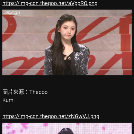
https://img-cdn.theqoo.net/aVppRO.png
圖片來源：Theqoo

Kumi

https://img-cdn.theqoo.net/zNGwVJ.png