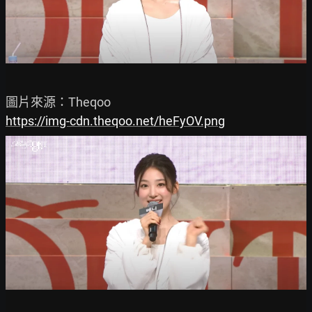
https://img-cdn.theqoo.net/heFyOV.png