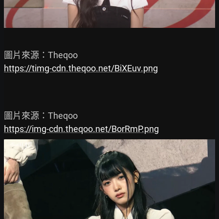
https://timg-cdn.theqoo.net/BiXEuv.png
https://img-cdn.theqoo.net/BorRmP.png