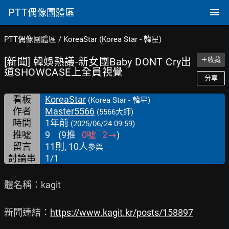
PTT
偶像團體區
PTT偶像團體區
/
KoreaStar (Korea Star - 韓星)
[新聞] 韓娛熱議-新女團Baby DONT Cry出
＋收藏
道SHOWCASE上全員視覺
分享
看板
KoreaStar
(Korea Star - 韓星)
作者
Master5566
(5566大師)
時間
1年前
(2025/06/24 09:59)
推噓
9
(
9
推
0
噓
2
→
)
留言
11則, 10人
參與
討論串
1/1
體名稱：kagit

新聞連結：
https://www.kagit.kr/posts/158897