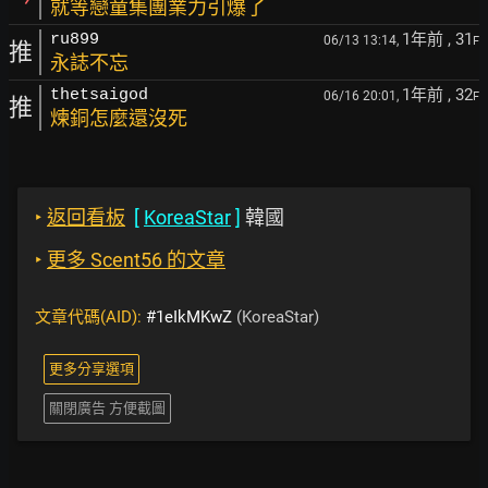
就等戀童集團業力引爆了
1年前
, 31
ru899
06/13 13:14,
F
推
永誌不忘
1年前
, 32
thetsaigod
06/16 20:01,
F
推
煉銅怎麼還沒死
‣
返回看板
[
KoreaStar
]
韓國
‣
更多 Scent56 的文章
文章代碼(AID):
#1eIkMKwZ
(KoreaStar)
更多分享選項
關閉廣告 方便截圖