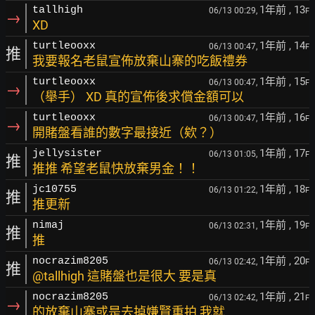
1年前
, 13
tallhigh
06/13 00:29,
F
→
XD
1年前
, 14
turtleooxx
06/13 00:47,
F
推
我要報名老鼠宣佈放棄山寨的吃飯禮券
1年前
, 15
turtleooxx
06/13 00:47,
F
→
（舉手） XD 真的宣佈後求償金額可以
1年前
, 16
turtleooxx
06/13 00:47,
F
→
開賭盤看誰的數字最接近（欸？）
1年前
, 17
jellysister
06/13 01:05,
F
推
推推 希望老鼠快放棄男金！！
1年前
, 18
jc10755
06/13 01:22,
F
推
推更新
1年前
, 19
nimaj
06/13 02:31,
F
推
推
1年前
, 20
nocrazim8205
06/13 02:42,
F
推
@tallhigh 這賭盤也是很大 要是真
1年前
, 21
nocrazim8205
06/13 02:42,
F
→
的放棄山寨或是去掉嫌賢重拍 我就