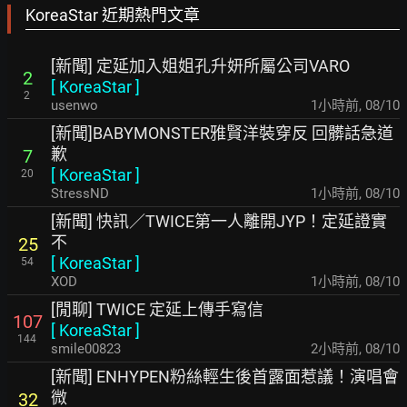
KoreaStar 近期熱門文章
[新聞] 定延加入姐姐孔升妍所屬公司VARO
2
[
KoreaStar
]
2
usenwo
1小時前
,
08/10
[新聞]BABYMONSTER雅賢洋裝穿反 回髒話急道
歉
7
[
KoreaStar
]
20
StressND
1小時前
,
08/10
[新聞] 快訊／TWICE第一人離開JYP！定延證實
不
25
[
KoreaStar
]
54
XOD
1小時前
,
08/10
[閒聊] TWICE 定延上傳手寫信
107
[
KoreaStar
]
144
smile00823
2小時前
,
08/10
[新聞] ENHYPEN粉絲輕生後首露面惹議！演唱會
微
32