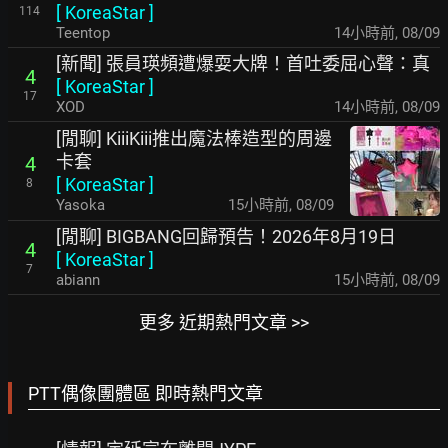
[
KoreaStar
]
114
Teentop
14小時前
,
08/09
[新聞] 張員瑛頻遭爆耍大牌！首吐委屈心聲：真
4
[
KoreaStar
]
17
XOD
14小時前
,
08/09
[閒聊] KiiiKiii推出魔法棒造型的周邊
卡套
4
[
KoreaStar
]
8
Yasoka
15小時前
,
08/09
[閒聊] BIGBANG回歸預告！2026年8月19日
4
[
KoreaStar
]
7
abiann
15小時前
,
08/09
更多 近期熱門文章 >>
PTT偶像團體區 即時熱門文章