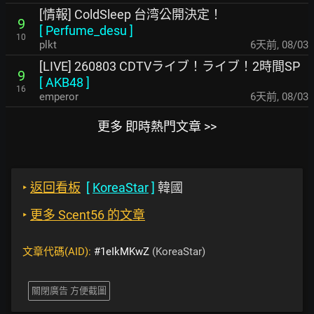
[情報] ColdSleep 台湾公開決定！
9
[
Perfume_desu
]
10
plkt
6天前
,
08/03
[LIVE] 260803 CDTVライブ！ライブ！2時間SP
9
[
AKB48
]
16
emperor
6天前
,
08/03
更多 即時熱門文章 >>
‣
返回看板
[
KoreaStar
]
韓國
‣
更多 Scent56 的文章
文章代碼(AID):
#1eIkMKwZ
(KoreaStar)
關閉廣告 方便截圖