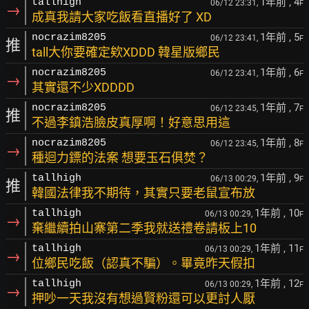
1年前
, 4
tallhigh
06/12 23:31,
F
→
成真我請大家吃飯看直播好了 XD
1年前
, 5
nocrazim8205
06/12 23:41,
F
推
tall大你要確定欸XDDD 韓星版鄉民
1年前
, 6
nocrazim8205
06/12 23:41,
F
→
其實還不少XDDDD
1年前
, 7
nocrazim8205
06/12 23:45,
F
推
不過李鎮浩臉皮真厚啊！好意思用這
1年前
, 8
nocrazim8205
06/12 23:45,
F
→
種迴力鏢的法案 想要玉石俱焚？
1年前
, 9
tallhigh
06/13 00:29,
F
推
韓國法律我不期待，其實只要老鼠宣布放
1年前
, 10
tallhigh
06/13 00:29,
F
→
棄繼續拍山寨第二季我就送禮卷請板上10
1年前
, 11
tallhigh
06/13 00:29,
F
→
位鄉民吃飯（認真不騙）。畢竟昨天假扣
1年前
, 12
tallhigh
06/13 00:29,
F
→
押吵一天我沒有想過賢粉還可以更討人厭