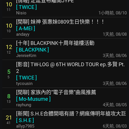
[情報] 定延宣布離開JYPE
10
[
TWICE
]
11
Nisio
1小時前
,
08/10
[閒聊] 妹神 張惠妹0809生日快樂！！！
10
[
A-MEI
]
10
andayy
1天前
,
08/08
[十年] BLACKPINK十周年搶樓活動
12
[
BLACKPINK
]
12
JennieKim
3天前
,
08/06
[影音] TW-LOG @ 6TH WORLD TOUR ep.多賢 Pt.
2
5
[
TWICE
]
5
tycousin
3天前
,
08/06
[閒聊] 家族內的“電子音樂”曲風推薦
8
[
Mo-Musume
]
13
rayhung
4天前
,
08/05
[新聞] S.H.E合體開唱有譜？網瘋傳明年搶攻大巨
21
[
S.H.E
]
41
allyp7985
6天前
,
08/03