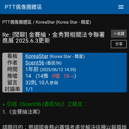
PTT
偶像團體區
PTT偶像團體區
/
KoreaStar (Korea Star - 韓星)
Re: [閒聊] 金賽綸，金秀賢相關法令聯署
＋收藏
進展 2025.6.3更新
分享
看板
KoreaStar
(Korea Star - 韓星)
作者
Scent56
(香民56)
時間
1年前
(2025/06/12 14:35)
推噓
14
(
14
推
0
噓
18
→
)
留言
32則, 10人
參與
討論串
1/1
1.《金賽綸法案》

請願目的：懇請國會務必審慎考慮並解決這種以報導娛