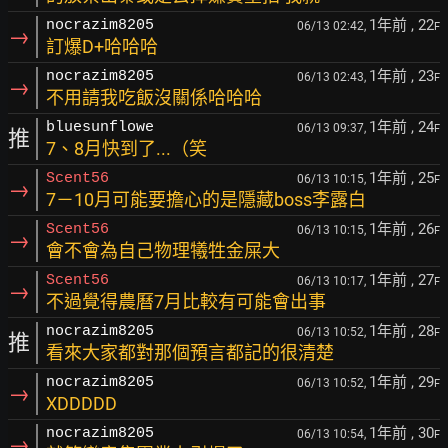
1年前
, 22
nocrazim8205
06/13 02:42,
F
→
訂爆D+哈哈哈
1年前
, 23
nocrazim8205
06/13 02:43,
F
→
不用請我吃飯沒關係哈哈哈
1年前
, 24
bluesunflowe
06/13 09:37,
F
推
7、8月快到了...（笑
1年前
, 25
Scent56
06/13 10:15,
F
→
7－10月可能要擔心的是隱藏boss李露白
1年前
, 26
Scent56
06/13 10:15,
F
→
會不會為自己物理犧牲金屎大
1年前
, 27
Scent56
06/13 10:17,
F
→
不過覺得農曆7月比較有可能會出事
1年前
, 28
nocrazim8205
06/13 10:52,
F
推
看來大家都對那個預言都記的很清楚
1年前
, 29
nocrazim8205
06/13 10:52,
F
→
XDDDDD
1年前
, 30
nocrazim8205
06/13 10:54,
F
→