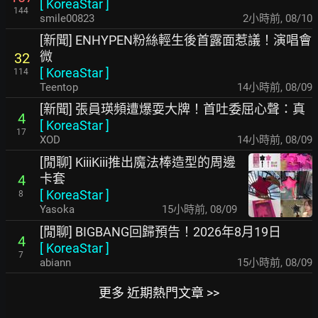
[
KoreaStar
]
144
smile00823
2小時前
,
08/10
[新聞] ENHYPEN粉絲輕生後首露面惹議！演唱會
微
32
[
KoreaStar
]
114
Teentop
14小時前
,
08/09
[新聞] 張員瑛頻遭爆耍大牌！首吐委屈心聲：真
4
[
KoreaStar
]
17
XOD
14小時前
,
08/09
[閒聊] KiiiKiii推出魔法棒造型的周邊
卡套
4
[
KoreaStar
]
8
Yasoka
15小時前
,
08/09
[閒聊] BIGBANG回歸預告！2026年8月19日
4
[
KoreaStar
]
7
abiann
15小時前
,
08/09
更多 近期熱門文章 >>