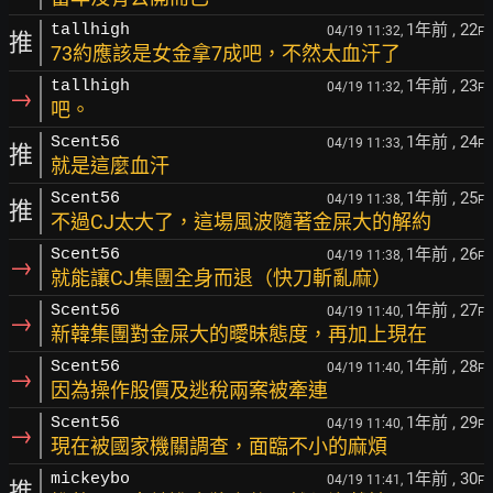
1年前
, 22
tallhigh
04/19 11:32,
F
推
73約應該是女金拿7成吧，不然太血汗了
1年前
, 23
tallhigh
04/19 11:32,
F
→
吧。
1年前
, 24
Scent56
04/19 11:33,
F
推
就是這麼血汗
1年前
, 25
Scent56
04/19 11:38,
F
推
不過CJ太大了，這場風波隨著金屎大的解約
1年前
, 26
Scent56
04/19 11:38,
F
→
就能讓CJ集團全身而退（快刀斬亂麻）
1年前
, 27
Scent56
04/19 11:40,
F
→
新韓集團對金屎大的曖昧態度，再加上現在
1年前
, 28
Scent56
04/19 11:40,
F
→
因為操作股價及逃稅兩案被牽連
1年前
, 29
Scent56
04/19 11:40,
F
→
現在被國家機關調查，面臨不小的麻煩
1年前
, 30
mickeybo
04/19 11:41,
F
推