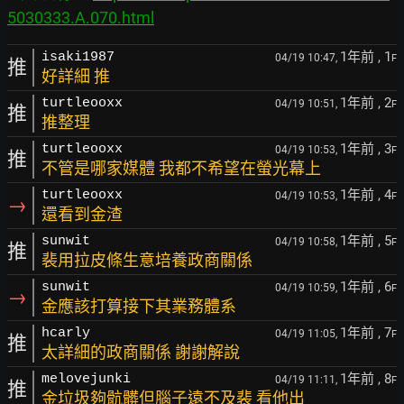
5030333.A.070.html
1年前
, 1
isaki1987
04/19 10:47,
F
推
好詳細 推
1年前
, 2
turtleooxx
04/19 10:51,
F
推
推整理
1年前
, 3
turtleooxx
04/19 10:53,
F
推
不管是哪家媒體 我都不希望在螢光幕上
1年前
, 4
turtleooxx
04/19 10:53,
F
→
還看到金渣
1年前
, 5
sunwit
04/19 10:58,
F
推
裴用拉皮條生意培養政商關係
1年前
, 6
sunwit
04/19 10:59,
F
→
金應該打算接下其業務體系
1年前
, 7
hcarly
04/19 11:05,
F
推
太詳細的政商關係 謝謝解說
1年前
, 8
melovejunki
04/19 11:11,
F
推
金垃圾夠骯髒但腦子遠不及裴 看他出