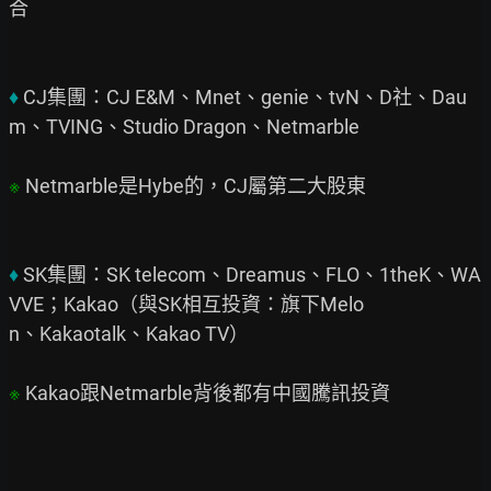
合

♦ 
CJ集團：CJ E&M、Mnet、genie、tvN、D社、Dau
m、TVING、Studio Dragon、Netmarble

※ 
Netmarble是Hybe的，CJ屬第二大股東

♦ 
SK集團：SK telecom、Dreamus、FLO、1theK、WA
VVE；Kakao（與SK相互投資：旗下Melo

n、Kakaotalk、Kakao TV）

※ 
Kakao跟Netmarble背後都有中國騰訊投資
