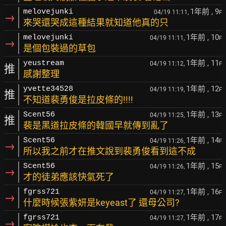
1年前
, 9
melovejunki
04/19 11:11,
F
→
來哭還哭成這種結果就知道他真的只
1年前
, 10
melovejunki
04/19 11:11,
F
→
是個包裝過的草包
1年前
, 11
yeustream
04/19 11:12,
F
推
感謝整理
1年前
, 12
yvette34528
04/19 11:19,
F
推
不知道裴勇俊是拉皮條的!!!!
1年前
, 13
Scent56
04/19 11:25,
F
推
裴是黑道拉皮條的韓國早就傳到亂了
1年前
, 14
Scent56
04/19 11:26,
F
→
所以我之前才在推文說到裴勇俊看到這不成
1年前
, 15
Scent56
04/19 11:26,
F
→
才的徒弟應該快氣死了
1年前
, 16
fgrss721
04/19 11:27,
F
→
什麼時候張紫妍是keyeast了 還母公司?
1年前
, 17
fgrss721
04/19 11:27,
F
→