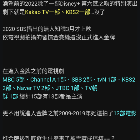
酒駕前的2022除了一部Disney+ 第六感之吻的特別演出

剩下就是
Kakao TV一部、KBS2一部
…沒了

2020 SBS播出的無人知曉3月才上映

依電視劇拍攝的習慣金賽綸還沒正式進入金牌

MBC 5部、Channel A 1部、SBS 2部、tvN 1部、KBS2 
2部、Naver TV 2部、JTBC 1部、TV朝
鮮 1部 
總計15部有13部都是主演

更不用說進入金牌之前2009-2019年她還拍了
13部電影
進金牌後到底發生什麼事了被雪藏成這樣==？
