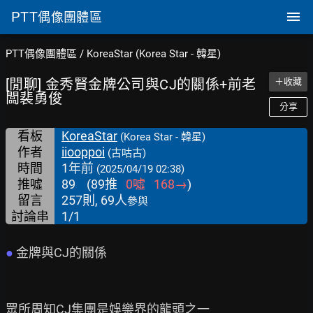
PTT
偶像團體區
PTT偶像團體區
/
KoreaStar (Korea Star - 韓星)
[閒聊] 金秀賢金牌公司與CJ的關係+前老
＋收藏
闆裴勇俊
分享
看板
KoreaStar
(Korea Star - 韓星)
作者
iiooppoi
(古咕古)
時間
1年前
(2025/04/19 02:38)
推噓
89
(
89
推
0
噓
168
→
)
留言
257則, 69人
參與
討論串
1/1
● 
金牌與CJ的關係

眾所周知CJ集團是娛樂界的龍頭之一
