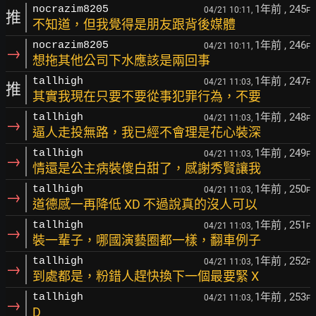
1年前
, 245
nocrazim8205
04/21 10:11,
F
推
不知道，但我覺得是朋友跟背後媒體
1年前
, 246
nocrazim8205
04/21 10:11,
F
→
想拖其他公司下水應該是兩回事
1年前
, 247
tallhigh
04/21 11:03,
F
推
其實我現在只要不要從事犯罪行為，不要
1年前
, 248
tallhigh
04/21 11:03,
F
→
逼人走投無路，我已經不會理是花心裝深
1年前
, 249
tallhigh
04/21 11:03,
F
→
情還是公主病裝傻白甜了，感謝秀賢讓我
1年前
, 250
tallhigh
04/21 11:03,
F
→
道德感一再降低 XD 不過說真的沒人可以
1年前
, 251
tallhigh
04/21 11:03,
F
→
裝一輩子，哪國演藝圈都一樣，翻車例子
1年前
, 252
tallhigh
04/21 11:03,
F
→
到處都是，粉錯人趕快換下一個最要緊 X
1年前
, 253
tallhigh
04/21 11:03,
F
→
D