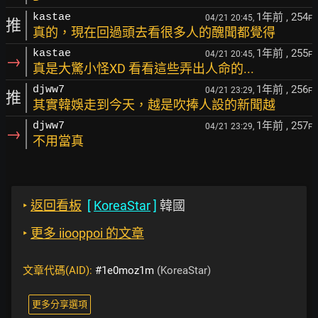
1年前
, 254
kastae
04/21 20:45,
F
推
真的，現在回過頭去看很多人的醜聞都覺得
1年前
, 255
kastae
04/21 20:45,
F
→
真是大驚小怪XD 看看這些弄出人命的...
1年前
, 256
djww7
04/21 23:29,
F
推
其實韓娛走到今天，越是吹捧人設的新聞越
1年前
, 257
djww7
04/21 23:29,
F
→
不用當真
‣
返回看板
[
KoreaStar
]
韓國
‣
更多 iiooppoi 的文章
文章代碼(AID):
#1e0moz1m
(KoreaStar)
更多分享選項