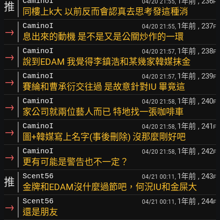
1年前
, 236
CaminoI
04/20 21:55,
F
推
同樓上k大 以前反而會認真去思考發這種消
1年前
, 237
CaminoI
04/20 21:55,
F
→
息出來的動機 是不是又是公關炒作的一環
1年前
, 238
CaminoI
04/20 21:57,
F
→
說到EDAM 我覺得李鎮浩和某幾家韓媒抹金
1年前
, 239
CaminoI
04/20 21:57,
F
→
賽綸和曹承衍交往過 是故意針對IU 畢竟這
1年前
, 240
CaminoI
04/20 21:58,
F
→
家公司就兩位藝人而已 特地找一張咖啡車
1年前
, 241
CaminoI
04/20 21:58,
F
→
圖+韓媒寫上名字(事後刪除) 沒那麼剛好吧
1年前
, 242
CaminoI
04/20 21:58,
F
→
更有可能是警告也不一定？
1年前
, 243
Scent56
04/21 00:11,
F
推
金牌和EDAM沒什麼過節吧，何況IU和金屎大
1年前
, 244
Scent56
04/21 00:11,
F
→
還是朋友