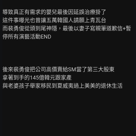
導致真正有需求的嬰兒最後因延誤治療掛了

這件事曝光也曾讓五萬韓國人請願上青瓦台

而裴勇俊從頭到尾神隱，最後以妻子寫親筆道歉信+暫
停所有演藝活動END

後來裴勇俊把公司高價賣給SM當了第三大股東

拿著到手的145億韓元跟家產

與老婆孩子舉家移民到夏威夷過上美美的退休生活
