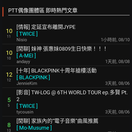
PTT偶像團體區 即時熱門文章
[情報] 定延宣布離開JYPE
10
[
TWICE
]
11
Nisio
1小時前
,
08/10
[閒聊] 妹神 張惠妹0809生日快樂！！！
10
[
A-MEI
]
10
andayy
1天前
,
08/08
[十年] BLACKPINK十周年搶樓活動
12
[
BLACKPINK
]
12
JennieKim
3天前
,
08/06
[影音] TW-LOG @ 6TH WORLD TOUR ep.多賢 Pt.
2
5
[
TWICE
]
5
tycousin
3天前
,
08/06
[閒聊] 家族內的“電子音樂”曲風推薦
8
[
Mo-Musume
]
13