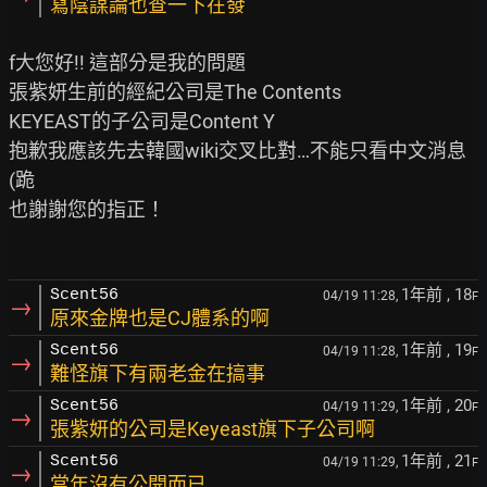
寫陰謀論也查一下在發
f大您好!! 這部分是我的問題

張紫妍生前的經紀公司是The Contents

KEYEAST的子公司是Content Y

抱歉我應該先去韓國wiki交叉比對…不能只看中文消息
(跪

也謝謝您的指正！

1年前
, 18
Scent56
04/19 11:28,
F
→
原來金牌也是CJ體系的啊
1年前
, 19
Scent56
04/19 11:28,
F
→
難怪旗下有兩老金在搞事
1年前
, 20
Scent56
04/19 11:29,
F
→
張紫妍的公司是Keyeast旗下子公司啊
1年前
, 21
Scent56
04/19 11:29,
F
→
當年沒有公開而已