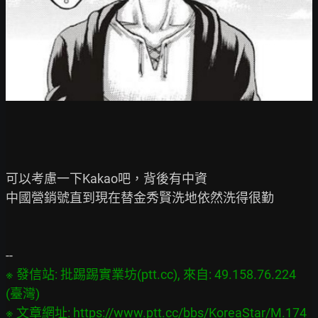
可以考慮一下Kakao吧，背後有中資

中國營銷號直到現在替金秀賢洗地依然洗得很勤

※ 發信站: 批踢踢實業坊(ptt.cc), 來自: 49.158.76.224 
(臺灣)
※ 文章網址: 
https://www.ptt.cc/bbs/KoreaStar/M.174