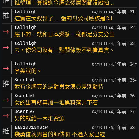
推整理！賽綸進金牌之後居然都沒戲拍...
1年前
, 31
tallhigh
04/19 11:44,
F
推
這實在太奴隸了……張的母公司應該是CJ
1年前
, 32
tallhigh
04/19 11:44,
F
→
底下的，就和日本燃系一樣都是分支分出
1年前
, 33
tallhigh
04/19 11:44,
F
→
去，你公司沒有一點關係簽不到崔真實、
1年前
, 34
tallhigh
04/19 11:44,
F
→
李美淑的。
1年前
, 35
Scent56
04/19 11:44,
F
推
還有金牌真的是對男女演員差別對待
1年前
, 36
Scent56
04/19 11:44,
F
→
女的出事就再加一堆黑料落井下石
1年前
, 37
Scent56
04/19 11:44,
F
→
男的就給一大堆資源
1年前
, 38
aa01081008tw
04/19 11:48,
F
推
裴勇俊就男金的師傅啊.不過人家已經