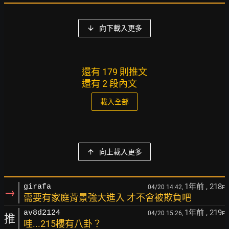
向下載入更多
還有 179 則推文
還有 2 段內文
載入全部
向上載入更多
1年前
, 218
girafa
04/20 14:42,
F
→
需要有家庭背景強大進入 才不會被欺負吧
1年前
, 219
av8d2124
04/20 15:26,
F
推
哇...215樓有八卦？