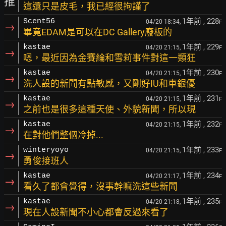
推
這還只是皮毛，我已經很拘謹了
1年前
, 228
Scent56
04/20 18:34,
F
→
畢竟EDAM是可以在DC Gallery廢板的
1年前
, 229
kastae
04/20 21:15,
F
→
嗯，最近因為金賽綸和雪莉事件對這一類狂
1年前
, 230
kastae
04/20 21:15,
F
→
洗人設的新聞有點敏感，又剛好IU和車銀優
1年前
, 231
kastae
04/20 21:15,
F
→
之前也是很多這種天使、外貌新聞，所以現
1年前
, 232
kastae
04/20 21:15,
F
→
在對他們整個冷掉...
1年前
, 233
winteryoyo
04/20 21:15,
F
→
勇俊接班人
1年前
, 234
kastae
04/20 21:17,
F
→
看久了都會覺得，沒事幹嘛洗這些新聞
1年前
, 235
kastae
04/20 21:18,
F
→
現在人設新聞不小心都會反過來看了