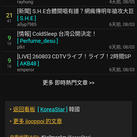
rayhung
4天前
,
08/05
[新聞] S.H.E合體開唱有譜？網瘋傳明年搶攻大巨
21
[
S.H.E
]
41
allyp7985
6天前
,
08/03
[情報] ColdSleep 台湾公開決定！
9
[
Perfume_desu
]
10
plkt
6天前
,
08/03
[LIVE] 260803 CDTVライブ！ライブ！2時間SP
9
[
AKB48
]
16
emperor
6天前
,
08/03
更多 即時熱門文章 >>
‣
返回看板
[
KoreaStar
]
韓國
‣
更多 iiooppoi 的文章