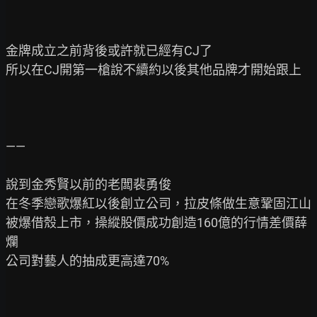
金牌成立之前背後或許就已經有CJ了

所以在CJ開第一槍說不續約以後其他品牌才開始跟上

——

說到金秀賢以前的老闆裴勇俊

在冬季戀歌爆紅以後創立公司，拉皮條做生意鞏固江山

被爆借殼上市，操縱股價成功創造160億的行情差價薛
爛

公司對藝人的抽成更高達70%
