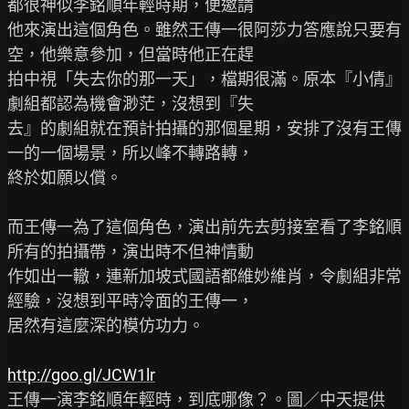
都很神似李銘順年輕時期，便邀請

他來演出這個角色。雖然王傳一很阿莎力答應說只要有
空，他樂意參加，但當時他正在趕

拍中視「失去你的那一天」，檔期很滿。原本『小倩』
劇組都認為機會渺茫，沒想到『失

去』的劇組就在預計拍攝的那個星期，安排了沒有王傳
一的一個場景，所以峰不轉路轉，

終於如願以償。

而王傳一為了這個角色，演出前先去剪接室看了李銘順
所有的拍攝帶，演出時不但神情動

作如出一轍，連新加坡式國語都維妙維肖，令劇組非常
經驗，沒想到平時冷面的王傳一，

居然有這麼深的模仿功力。

http://goo.gl/JCW1lr
王傳一演李銘順年輕時，到底哪像？。圖／中天提供
