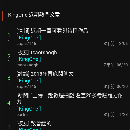
KingOne 近期熱門文章
[情報] 近期一哥可看與待播作品
1
[
KingOne
]
2
apple7146
3年前
,
12/06
[板友] tsaotsaogh
2
[
KingOne
]
2
tsaotsaogh
7年前
,
06/20
[討論] 2018年置底閒聊文
3
[
KingOne
]
6
apple7146
8年前
,
06/20
[新聞] "王傳一赴敦煌拍戲 溫差20多考驗體力耐
力
4
[
KingOne
]
5
bortier
8年前
,
11/28
[板友] 致曾經的
1