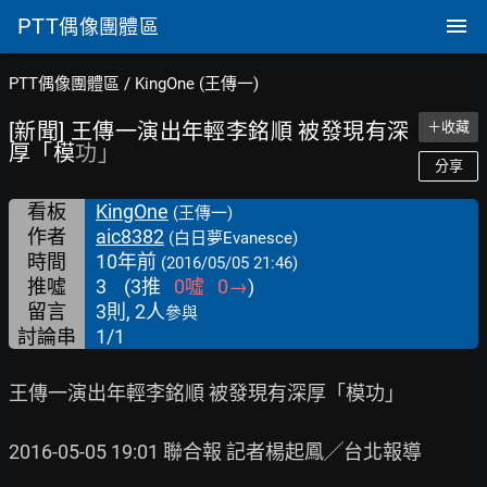
PTT
偶像團體區
PTT偶像團體區
/
KingOne (王傳一)
[新聞] 王傳一演出年輕李銘順 被發現有深
＋收藏
厚「模
功」
分享
看板
KingOne
(王傳一)
作者
aic8382
(白日夢Evanesce)
時間
10年前
(2016/05/05 21:46)
推噓
3
(
3
推
0
噓
0
→
)
留言
3則, 2人
參與
討論串
1/1
王傳一演出年輕李銘順 被發現有深厚「模功」

2016-05-05 19:01 聯合報 記者楊起鳳╱台北報導
