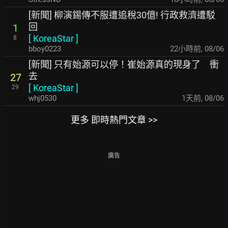
[新聞] 柳演錫傳不服遭追稅30億! 行政救濟遭駁
回
1
[
KoreaStar
]
8
bboy0223
22小時前
,
08/06
[新聞] 只有始源可以停！崔始源真的現身了 衝
去
27
[
KoreaStar
]
29
whj0530
1天前
,
08/06
更多 即時熱門文章 >>
廣告