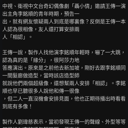
中視、衛視中文台奇幻偶像劇「聶小倩」邀請王傳一演
出主角李銘順的青年時期，預告一

出，就有網友懷疑兩人到底是哪裏像？反倒是王傳一本
人認為很相像，友人還打算安排兩

人「相認」。

王傳一說，製作人找他演李銘順年輕時，嚇了一大跳，
認為真的是「緣分」，很阿莎力地

答應演出。原來是之前他去新加坡，剛好去跟李銘順同
一間髮廊做造型，當時該店造型師

就說他們兩個超級像，還想幫兩人安排「相認」。李銘
順也早已聽很多人說他和傳一很像

，但二人一直沒機會安排見面，他也正期待播出時看看
到底有多像！

製作人劉瑋慈表示，當初發現王傳一的聲線、外型等等