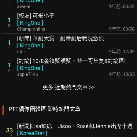
[
KingOne
]
1
awake
9年前
,
08/22
[板友] 可米小子
1
[
KingOne
]
2
Championlins
9年前
,
03/08
[新聞] 華劇大賞／劇帝劇后戰況激烈
1
[
KingOne
]
1
still
9年前
,
12/09
[討論] 10/8金鐘獎頒獎，替一哥集氣&討論區!
1
[
KingOne
]
2
apple7146
9年前
,
10/05
更多 近期熱門文章 >>
PTT偶像團體區 即時熱門文章
[新聞]Lisa缺席！Jisoo、Rosé和Jennie出席十週
33
[
KoreaStar
]
112