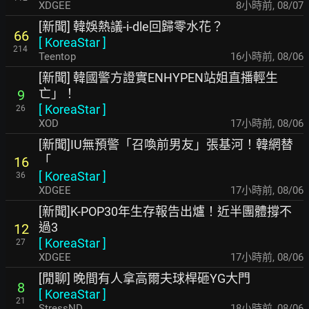
XDGEE
8小時前
,
08/07
[新聞] 韓娛熱議-i-dle回歸零水花？
66
[
KoreaStar
]
214
Teentop
16小時前
,
08/06
[新聞] 韓國警方證實ENHYPEN站姐直播輕生
亡」！
9
[
KoreaStar
]
26
XOD
17小時前
,
08/06
[新聞]IU無預警「召喚前男友」張基河！韓網替
「
16
[
KoreaStar
]
36
XDGEE
17小時前
,
08/06
[新聞]K-POP30年生存報告出爐！近半團體撐不
過3
12
[
KoreaStar
]
27
XDGEE
17小時前
,
08/06
[閒聊] 晚間有人拿高爾夫球桿砸YG大門
8
[
KoreaStar
]
21
StressND
18小時前
,
08/06