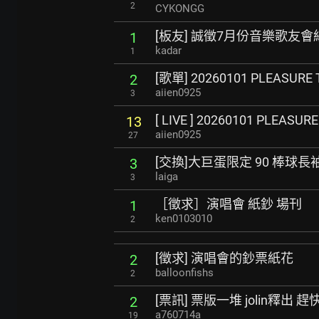
2
CYKONGG
[板友] 誠徵7月份音樂歌友
1
kadar
1
[歌單] 20260101 PLEASURE
2
aiien0925
3
[ LIVE ] 20260101 PLEASURE
13
aiien0925
27
[交換]大巨蛋限定 90 棒球長
3
laiga
3
［徵求］演唱會 紙鈔 場刊
1
ken0103010
2
[徵求] 演唱會的鈔票紙花
2
balloonfishs
2
[票訊] 票版一堆 jolin釋出 
2
a760714a
19