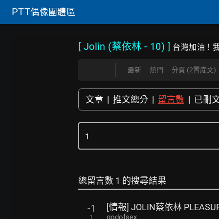
PTT
偶像團體區
[ Jolin (蔡依林 - 10)
]
台灣加油！
最新
熱門
分頁 (2置底文)
文章
|
推文總分
|
留言數
|
已刪
總留言數 1 的搜尋結果
[情報] JOLIN蔡依林 PLEA
-1
godofsex
1