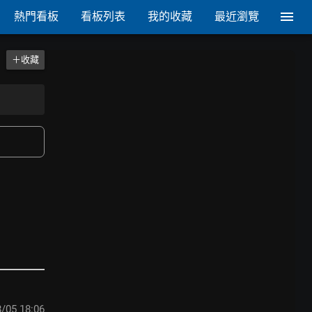
熱門看板
看板列表
我的收藏
最近瀏覽
＋收藏
/05 18:06