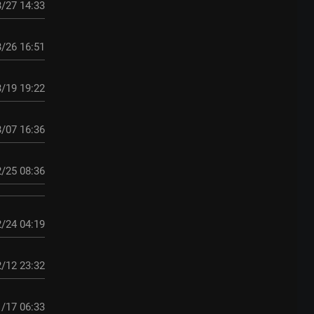
/27 14:33
/26 16:51
/19 19:22
/07 16:36
/25 08:36
/24 04:19
/12 23:32
/17 06:33