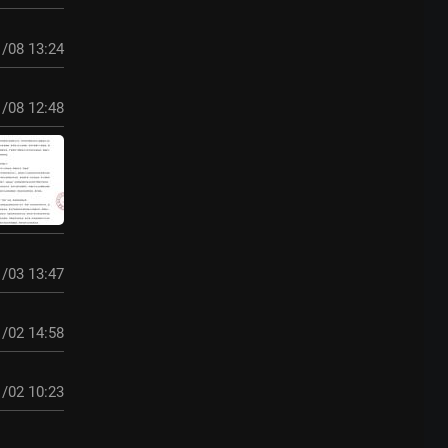
/08 13:24
/08 12:48
/03 13:47
/02 14:58
/02 10:23