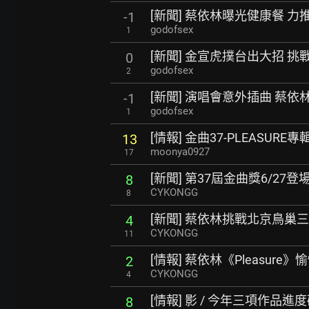
[新聞] 蔡依林曝光健康餐 
-1
godofsex
1
[新聞] 金宣虎撲台出大招 
0
godofsex
2
[新聞] 演唱會意外插曲 蔡
-1
godofsex
1
[情報] 金曲37-PLEASUR
13
moonya0927
17
[新聞] 第37屆金曲獎6/27
8
CYKONGG
8
[新聞] 蔡依林挑戰北京鳥巢
4
CYKONGG
11
[情報] 蔡依林《Pleasure》
2
CYKONGG
4
[情報] 影 / 今年三項作品進
8