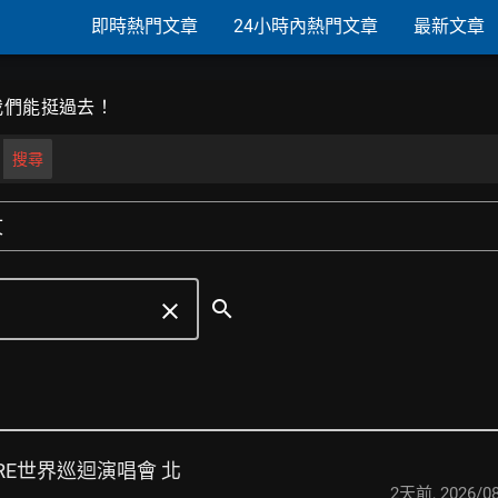
即時熱門文章
24小時內熱門文章
最新文章
我們能挺過去！
搜尋
文
search
clear
SURE世界巡迴演唱會 北
2天前
,
2026/08