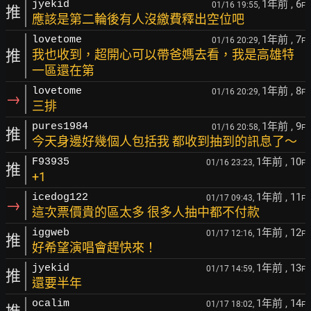
1年前
, 6
jyekid
01/16 19:55,
F
推
應該是第二輪後有人沒繳費釋出空位吧
1年前
, 7
lovetome
01/16 20:29,
F
推
我也收到，超開心可以帶爸媽去看，我是高雄特
一區還在第
1年前
, 8
lovetome
01/16 20:29,
F
→
三排
1年前
, 9
pures1984
01/16 20:58,
F
推
今天身邊好幾個人包括我 都收到抽到的訊息了～
1年前
, 10
F93935
01/16 23:23,
F
推
+1
1年前
, 11
icedog122
01/17 09:43,
F
→
這次票價貴的區太多 很多人抽中都不付款
1年前
, 12
iggweb
01/17 12:16,
F
推
好希望演唱會趕快來！
1年前
, 13
jyekid
01/17 14:59,
F
推
還要半年
1年前
, 14
ocalim
01/17 18:02,
F