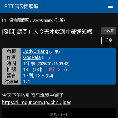
PTT
偶像團體區
PTT偶像團體區
/
JodyChiang (江蕙)
[發問] 請問有人今天才收到中籤通知嗎
＋收藏
分享
看板
JodyChiang
(江蕙)
作者
GodPeja
(.....)
時間
1年前
(2025/01/16 09:48)
推噓
14
(
14
推
0
噓
3
→
)
留言
17則, 13人
參與
討論串
1/1
https://i.imgur.com/tpJchZD.jpeg