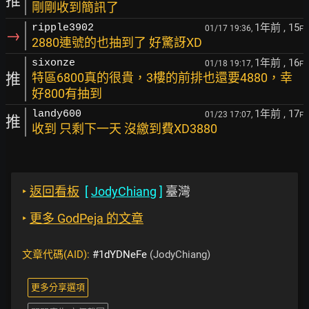
推
剛剛收到簡訊了
1年前
, 15
ripple3902
01/17 19:36,
F
→
2880連號的也抽到了 好驚訝XD
1年前
, 16
sixonze
01/18 19:17,
F
推
特區6800真的很貴，3樓的前排也還要4880，幸
好800有抽到
1年前
, 17
landy600
01/23 17:07,
F
推
收到 只剩下一天 沒繳到費XD3880
‣
返回看板
[
JodyChiang
]
臺灣
‣
更多 GodPeja 的文章
文章代碼(AID):
#1dYDNeFe
(JodyChiang)
更多分享選項