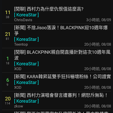
[閒聊] 西村力為什麼仇恨值這麼高?
11
[
KoreaStar
]
38
ChrisDavis
3小時前
,
08/09
[新聞] 不捨Jisoo落淚！BLACKPINK迎10週年爆
爭
21
[
KoreaStar
]
81
Teentop
20小時前
,
08/08
[閒聊] BLACKPINK親自開直播針對這次10週年風
波
1
[
KoreaStar
]
18
XOD
20小時前
,
08/08
[新聞] KARA韓昇延雙手狂抖嚇壞粉絲！公司證實
6
[
KoreaStar
]
9
XOD
20小時前
,
08/08
[新聞] 西村力演唱會發言遭審判！網怒斥無恥！
20
[
KoreaStar
]
114
zkow
20小時前
,
08/08