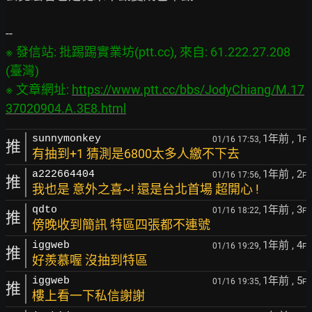
※ 發信站: 批踢踢實業坊(ptt.cc), 來自: 61.222.27.208 
(臺灣)

※ 文章網址: 
https://www.ptt.cc/bbs/JodyChiang/M.17
37020904.A.3E8.html
1年前
, 1
sunnymonkey
01/16 17:53,
F
推
有抽到+1 猜測是6800太多人繳不下去
1年前
, 2
a222664404
01/16 17:56,
F
推
我也是 意外之喜~! 還是台北首場 超開心 !
1年前
, 3
qdto
01/16 18:22,
F
推
傍晚收到簡訊 特區四張都不連號
1年前
, 4
iggweb
01/16 19:29,
F
推
好羨慕喔 沒抽到特區
1年前
, 5
iggweb
01/16 19:35,
F
推
樓上看一下私信謝謝