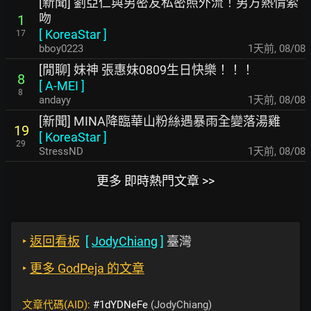
[新聞] 劉亞仁與男密友私密照外流！男方熱情索
吻
1
[
KoreaStar
]
17
bboy0223
1天前
,
08/08
[閒聊] 妹神 張惠妹0809生日快樂！！！
8
[
A-MEI
]
8
andayy
1天前
,
08/08
[新聞] MINA降臨華山粉絲遇暴雨全變落湯雞
19
[
KoreaStar
]
29
StressND
1天前
,
08/08
更多 即時熱門文章 >>
‣
返回看板
[
JodyChiang
]
臺灣
‣
更多 GodPeja 的文章
文章代碼(AID):
#1dYDNeFe
(JodyChiang)