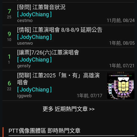
[發問] 江蕙聲音狀況
7
[
JodyChiang
]
25
cestmo
11月前
,
08/24
[情報] 江蕙演唱會 8/8-8/9 延期公告
9
[
JodyChiang
]
10
usenwo
1年前
,
08/05
[讓票]7/26(六)江蕙演唱會
1
[
JodyChiang
]
1
gensty
1年前
,
07/21
[閒聊] 江蕙2025「無‧有」高雄演
唱會
6
[
JodyChiang
]
22
iggweb
1年前
,
07/17
更多 近期熱門文章 >>
PTT偶像團體區 即時熱門文章