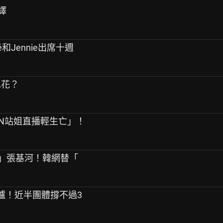
譯
sé和Jennie出席十週
水花？
PEN站姐直播輕生亡」！
友」張基河！韓網替「
告出爐！近半團體撐不過3