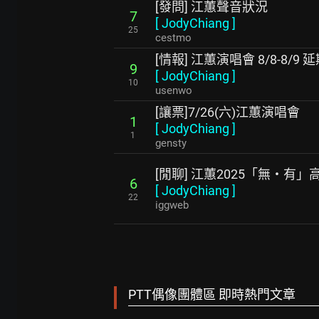
[發問] 江蕙聲音狀況
7
[
JodyChiang
]
25
cestmo
[情報] 江蕙演唱會 8/8-8/9
9
[
JodyChiang
]
10
usenwo
[讓票]7/26(六)江蕙演唱會
1
[
JodyChiang
]
1
gensty
[閒聊] 江蕙2025「無‧有
6
[
JodyChiang
]
22
iggweb
PTT偶像團體區 即時熱門文章