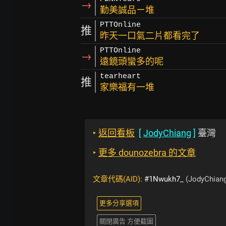
→
勤美誠品ㄧ堆
PTTOnline
推
昨天一口氣二片都看完了
PTTOnline
→
遠鏡頭蠻多的呢
tearheart
推
家樂福有一堆
‣
返回看板
[
JodyChiang
]
臺灣
‣
更多 dounozebra 的文章
文章代碼(AID):
#1Nwukh7_
(JodyChian
更多分享選項
關閉廣告 方便截圖