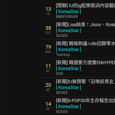
[閒聊] IU的ig配樂歌詞內容翻
13
[
KoreaStar
]
16
BBRFERRARI
[新聞]Lisa缺席！Jisoo、Ro
38
[
KoreaStar
]
127
XDGEE
[新聞] 韓娛熱議-i-dle回歸零
79
[
KoreaStar
]
244
Teentop
[新聞] 韓國警方證實ENHY
11
[
KoreaStar
]
31
XOD
[新聞]IU無預警「召喚前男
20
[
KoreaStar
]
45
XDGEE
[新聞]K-POP30年生存報
14
[
KoreaStar
]
52
XDGEE