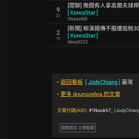
[閒聊] 晚間有人拿高爾夫球
9
[
KoreaStar
]
22
StressND
[新聞] 柳演錫傳不服遭追稅3
2
[
KoreaStar
]
13
bboy0223
‣
返回看板
[
JodyChiang
]
臺灣
‣
更多 dounozebra 的文章
文章代碼(AID):
#1Nwukh7_
(JodyChian
關閉廣告 方便截圖