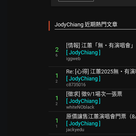
JodyChiang 近期熱門文章
[情報] 江蕙「無‧有演唱會」
2
[
JodyChiang
]
6
iggweb
Re: [心得] 江蕙2025無‧
1
[
JodyChiang
]
2
c8735016
[徵求] 徵9/1場次一張票
1
[
JodyChiang
]
2
whiteNOblack
原價讓售江蕙演唱會門票（8/
1
[
JodyChiang
]
1
jackyedu