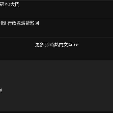
桿砸YG大門
0億! 行政救濟遭駁回
更多 即時熱門文章 >>
g)