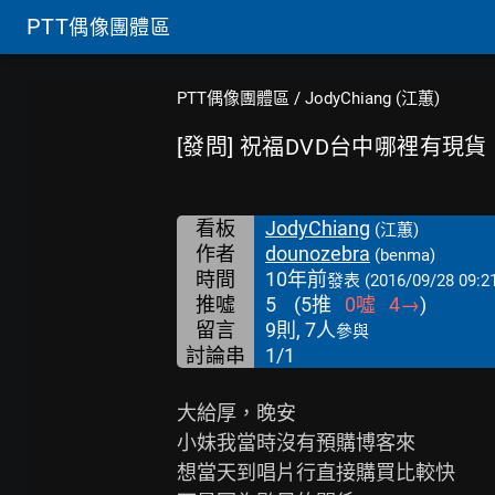
PTT
偶像團體區
PTT偶像團體區
/
JodyChiang (江蕙)
[發問] 祝福DVD台中哪裡有現貨
看板
JodyChiang
(江蕙)
作者
dounozebra
(benma)
時間
10年前
發表
(2016/09/28 09:2
推噓
5
(
5
推
0
噓
4
→
)
留言
9則, 7人
參與
討論串
1/1
大給厚，晚安

小妹我當時沒有預購博客來

想當天到唱片行直接購買比較快
