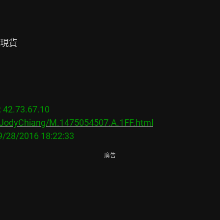
現貨

2.73.67.10

s/JodyChiang/M.1475054507.A.1FF.html
廣告