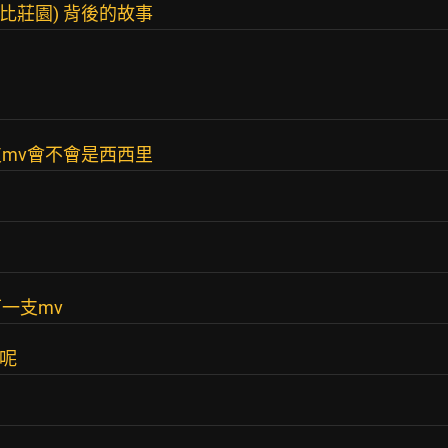
(華勒比莊園) 背後的故事
mv會不會是西西里
下一支mv
支呢