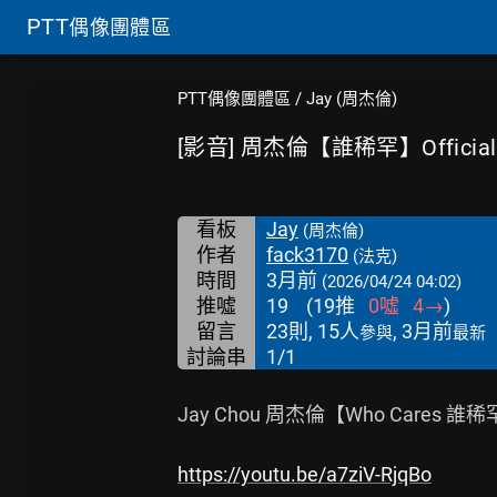
PTT
偶像團體區
PTT偶像團體區
/
Jay (周杰倫)
[影音] 周杰倫【誰稀罕】Official
看板
Jay
(周杰倫)
作者
fack3170
(法克)
時間
3月前
(2026/04/24 04:02)
推噓
19
(
19
推
0
噓
4
→
)
留言
23則, 15人
, 3月前
參與
最新
討論串
1/1
Jay Chou 周杰倫【Who Cares 誰稀罕】Of
https://youtu.be/a7ziV-RjqBo