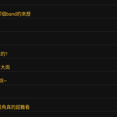
個band的來歷
的?
下大雨
據說~
鬢角真的超難看