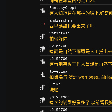
帥哥在城堡內的走路XD
FantasyChopi
推
有人知道這在哪拍的嗎 也好奇那
andieschen
→
西里應該也要出來了吧
varietysn
推
拍得好帥!
a2156700
推
這雨是自然下雨還是人工搓出來
a2156700
推
有看到幕後工作人員說是自然
lovetina
推
拍攝場景 澳洲 werribee莊園(
EPika
推
洗腦
yoiverson
推
這次的髮型好看多了 以前留長
a2156700