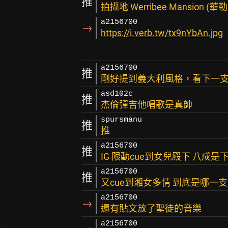
推
拍攝地 Werribee Mansion 
a2156700
→
https://i.verb.tw/tx9nYbAn.jpg
a2156700
推
剛好提到義大利風格，看下一支
asd102c
推
杰倫彈吉他唱歌是真帥
spursmanu
推
推
a2156700
推
IG 限動cue到女兒殿下 八成是
a2156700
推
又cue到湘女多情 到底是哪一
a2156700
→
還有貼文放了聖徒的音樂
a2156700