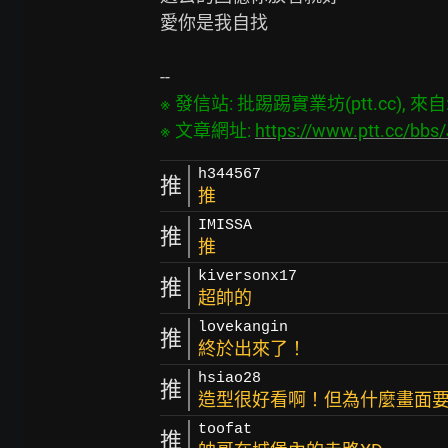
愛你是我自找

※ 發信站: 批踢踢實業坊(ptt.cc), 來自: 2
※ 文章網址: 
https://www.ptt.cc/bb
h344567
推
推
IMISSA
推
推
kiversonx17
推
超帥的
lovekangin
推
終於出來了！
hsiao28
推
造型很好看啊！但為什麼畫面
toofat
推