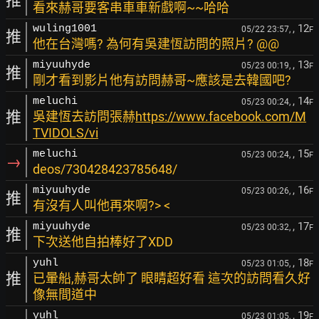
推
看來赫哥要客串車車新戲啊~~哈哈
, 12
wuling1001
05/22 23:57,
F
推
他在台灣嗎? 為何有吳建恆訪問的照片? @@
, 13
miyuuhyde
05/23 00:19,
F
推
剛才看到影片他有訪問赫哥~應該是去韓國吧?
, 14
meluchi
05/23 00:24,
F
推
吳建恆去訪問張赫
https://www.facebook.com/M
TVIDOLS/vi
, 15
meluchi
05/23 00:24,
F
→
deos/730428423785648/
, 16
miyuuhyde
05/23 00:26,
F
推
有沒有人叫他再來啊?> <
, 17
miyuuhyde
05/23 00:32,
F
推
下次送他自拍棒好了XDD
, 18
yuhl
05/23 01:05,
F
推
已暈船,赫哥太帥了 眼睛超好看 這次的訪問看久好
像無間道中
, 19
yuhl
05/23 01:05,
F