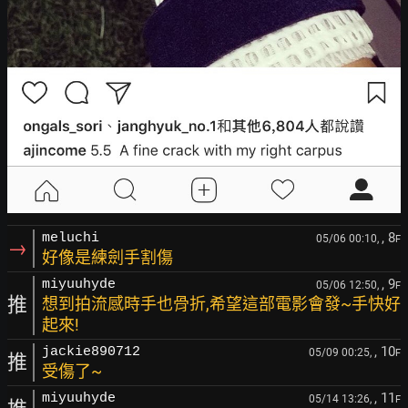
, 8
meluchi
05/06 00:10,
F
→
好像是練劍手割傷
, 9
miyuuhyde
05/06 12:50,
F
推
想到拍流感時手也骨折,希望這部電影會發~手快好
起來!
, 10
jackie890712
05/09 00:25,
F
推
受傷了~
, 11
miyuuhyde
05/14 13:26,
F