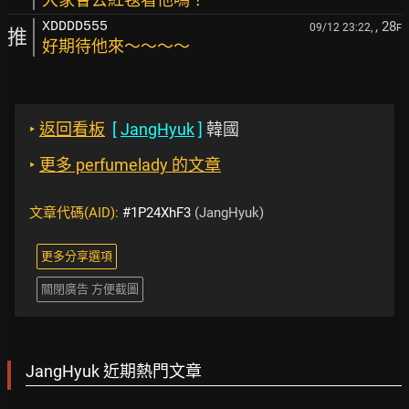
, 28
XDDDD555
09/12 23:22,
F
推
好期待他來～～～～
‣
返回看板
[
JangHyuk
]
韓國
‣
更多 perfumelady 的文章
文章代碼(AID):
#1P24XhF3
(JangHyuk)
更多分享選項
關閉廣告 方便截圖
JangHyuk 近期熱門文章