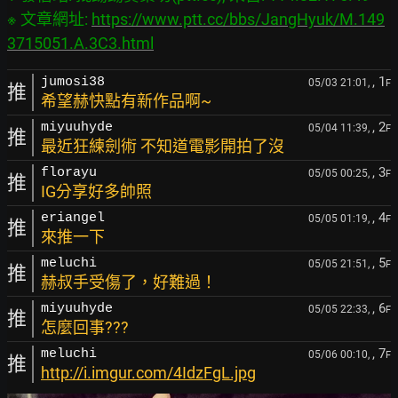
※ 文章網址: 
https://www.ptt.cc/bbs/JangHyuk/M.149
3715051.A.3C3.html
, 1
jumosi38
05/03 21:01,
F
推
希望赫快點有新作品啊~
, 2
miyuuhyde
05/04 11:39,
F
推
最近狂練劍術 不知道電影開拍了沒
, 3
florayu
05/05 00:25,
F
推
IG分享好多帥照
, 4
eriangel
05/05 01:19,
F
推
來推一下
, 5
meluchi
05/05 21:51,
F
推
赫叔手受傷了，好難過！
, 6
miyuuhyde
05/05 22:33,
F
推
怎麼回事???
, 7
meluchi
05/06 00:10,
F
推
http://i.imgur.com/4IdzFgL.jpg