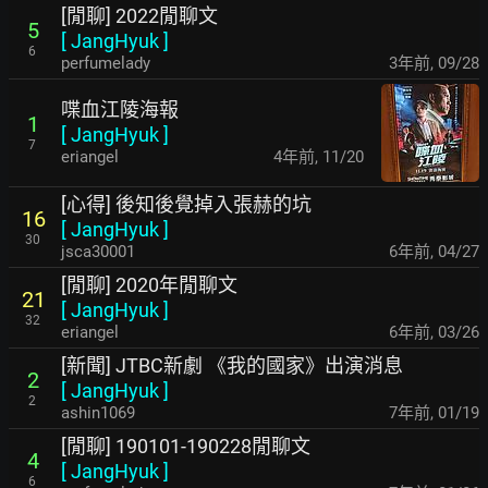
[閒聊] 2022閒聊文
5
[
JangHyuk
]
6
perfumelady
3年前
,
09/28
喋血江陵海報
1
[
JangHyuk
]
7
eriangel
4年前
,
11/20
[心得] 後知後覺掉入張赫的坑
16
[
JangHyuk
]
30
jsca30001
6年前
,
04/27
[閒聊] 2020年閒聊文
21
[
JangHyuk
]
32
eriangel
6年前
,
03/26
[新聞] JTBC新劇 《我的國家》出演消息
2
[
JangHyuk
]
2
ashin1069
7年前
,
01/19
[閒聊] 190101-190228閒聊文
4
[
JangHyuk
]
6