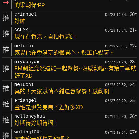
→
的梁朝偉:PP
, 20
eriangel
05/23 14:34,
F
推
好帥
, 21
CCLMML
05/28 13:04,
F
推
現在在香港，自拍也超帥
, 22
meluchi
05/29 20:31,
F
推
感覺他在香港玩的很開心，邊工作邊玩。
, 23
miyuuhyde
06/25 21:28,
F
推
BM劇組竟然還能一起聚餐~好感動喔~有第二季就
好了XD
, 24
meluchi
06/26 20:52,
F
推
真的！大家感情不錯還會聚餐！感動啊！
, 25
eriangel
06/27 03:29,
F
推
金毛是尹賢旻嗎？差好多XD
, 26
helloheyhua
09/11 20:40,
F
推
好期待好期待啊！
, 27
wuling1001
09/12 19:51,
F
推
大家會去紅毯看他嗎？