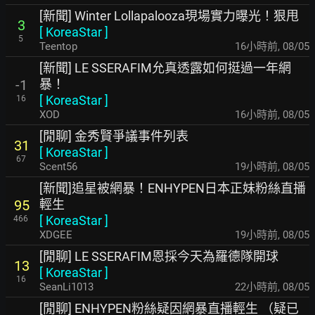
[新聞] Winter Lollapalooza現場實力曝光！狠甩
3
[
KoreaStar
]
5
Teentop
16小時前
,
08/05
[新聞] LE SSERAFIM允真透露如何挺過一年網
暴！
-1
[
KoreaStar
]
16
XOD
16小時前
,
08/05
[閒聊] 金秀賢爭議事件列表
31
[
KoreaStar
]
67
Scent56
19小時前
,
08/05
[新聞]追星被網暴！ENHYPEN日本正妹粉絲直播
輕生
95
[
KoreaStar
]
466
XDGEE
19小時前
,
08/05
[閒聊] LE SSERAFIM恩採今天為羅德隊開球
13
[
KoreaStar
]
16
SeanLi1013
22小時前
,
08/05
[閒聊] ENHYPEN粉絲疑因網暴直播輕生 （疑已