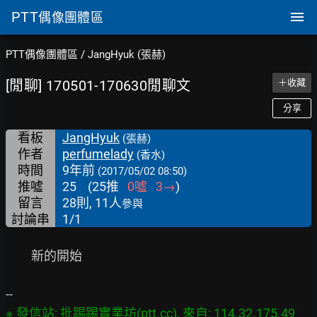
PTT
偶像團體區
PTT偶像團體區
/
JangHyuk (張赫)
[閒聊] 170501-170630閒聊文
＋收藏
分享
看板
JangHyuk
(張赫)
作者
perfumelady
(香水)
時間
9年前
(2017/05/02 08:50)
推噓
25
(
25
推
0
噓
3
→
)
留言
28則, 11人
參與
討論串
1/1
　　新的開始

※ 發信站: 批踢踢實業坊(ptt.cc), 來自: 114.32.175.49
