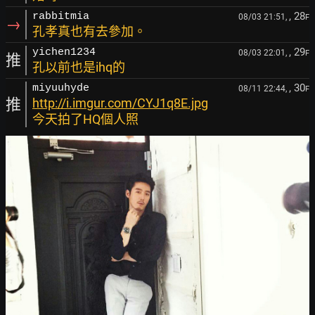
, 28
rabbitmia
08/03 21:51,
F
→
孔孝真也有去參加。
, 29
yichen1234
08/03 22:01,
F
推
孔以前也是ihq的
, 30
miyuuhyde
08/11 22:44,
F
推
http://i.imgur.com/CYJ1q8E.jpg
今天拍了HQ個人照