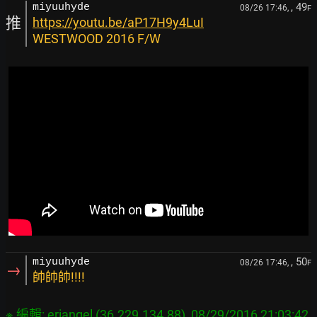
, 49
miyuuhyde
08/26 17:46,
F
推
https://youtu.be/aP17H9y4LuI
WESTWOOD 2016 F/W
, 50
miyuuhyde
08/26 17:46,
F
→
帥帥帥!!!!
※ 編輯: eriangel (36.229.134.88), 08/29/2016 21:03:42
