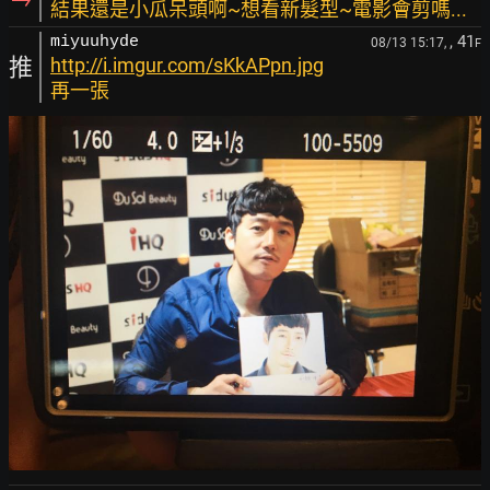
結果還是小瓜呆頭啊~想看新髮型~電影會剪嗎...
, 41
miyuuhyde
08/13 15:17,
F
推
http://i.imgur.com/sKkAPpn.jpg
再一張