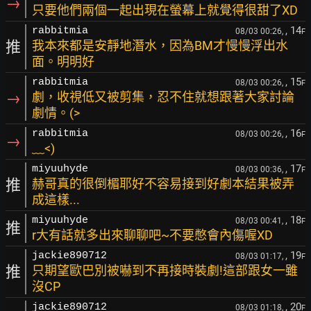
→
只要他們兩個一起出現在螢幕上就覺得很甜了XD
, 14
rabbitmia
08/03 00:26,
F
推
我本來都是安靜地潛水，因為BM才慢慢浮出水
面。明明好
, 15
rabbitmia
08/03 00:26,
F
→
劇，收視低又被剪集，忍不住就想跟著大家討論
劇情。(>
, 16
rabbitmia
08/03 00:26,
F
→
﹏<)
, 17
miyuuhyde
08/03 00:36,
F
推
赫哥真的很倒楣耶好不容易接到好劇本結果被弄
成這樣...
, 18
miyuuhyde
08/03 00:41,
F
推
r大有話就多出來聊聊吧~不要憋會內傷喔XD
, 19
jackie890712
08/03 01:17,
F
推
只期望歐巴別被嚇到不再接時裝劇!這部跟女一雖
沒CP
, 20
jackie890712
08/03 01:18,
F