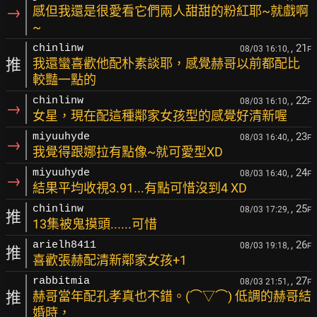
→
感但我還是很愛看它們兩人甜甜的粉紅耶~就戲啊
~
, 21
chinlinw
08/03 16:10,
F
推
我還蠻喜歡他配朴素談耶，感覺赫哥以前都配比
較豔一點的
, 22
chinlinw
08/03 16:10,
F
→
女星，現在配這種鄰家女孩型的感覺好清新喔
, 23
miyuuhyde
08/03 16:40,
F
→
我覺得跟娜拉有點像~就可愛型XD
, 24
miyuuhyde
08/03 16:40,
F
→
結果平均收視3.91...有點可惜沒到4 XD
, 25
chinlinw
08/03 17:29,
F
推
13集被鬼摸頭......可惜
, 26
arielh8411
08/03 19:18,
F
推
喜歡張赫配清新鄰家女孩+1
, 27
rabbitmia
08/03 21:51,
F
推
赫哥當年配孔孝真也不錯。(⌒▽⌒) 低調的赫哥結
婚時，