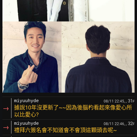
, 31
miyuuhyde
08/11 22:45,
F
→
據說10年沒更新了~~因為後腦杓看起來像愛心所
以比愛心?
, 32
miyuuhyde
08/11 22:46,
F
→
禮拜六簽名會不知道會不會頂這顆頭去呢~