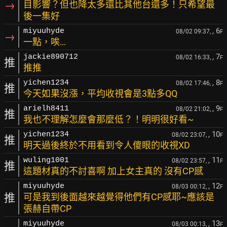
→
目影響？但也降太多還比其他台還多！只希望最
後一集好
, 6
miyuuhyde
08/02 09:37,
F
→
一點，唉…
, 7
jackie890712
08/02 16:33,
F
推
推推
, 8
yichen1234
08/02 17:46,
F
推
今天如果沒漲，平均收視會是3點多QQ
, 9
arielh8411
08/02 21:02,
F
推
我也不理解怎麼會那麼低？！明明很好看~
, 10
yichen1234
08/02 23:07,
F
推
明天過後終於不用看到令人傻眼的收視XD
, 11
wuling1001
08/02 23:57,
F
推
這題材真的不討喜啊 加上女主真的 沒有CP感
, 12
miyuuhyde
08/03 00:12,
F
推
可是我到後面越來越覺得他們有CP感耶~應該是
張赫自帶CP
, 13
miyuuhyde
08/03 00:13,
F