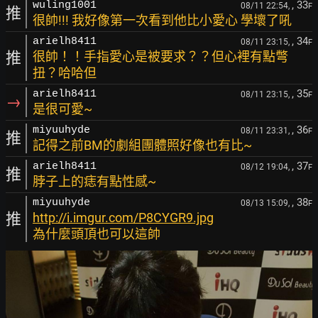
, 33
wuling1001
08/11 22:54,
F
推
很帥!!! 我好像第一次看到他比小愛心 學壞了吼
, 34
arielh8411
08/11 23:15,
F
推
很帥！！手指愛心是被要求？？但心裡有點彆
扭？哈哈但
, 35
arielh8411
08/11 23:15,
F
→
是很可愛~
, 36
miyuuhyde
08/11 23:31,
F
推
記得之前BM的劇組團體照好像也有比~
, 37
arielh8411
08/12 19:04,
F
推
脖子上的痣有點性感~
, 38
miyuuhyde
08/13 15:09,
F
推
http://i.imgur.com/P8CYGR9.jpg
為什麼頭頂也可以這帥