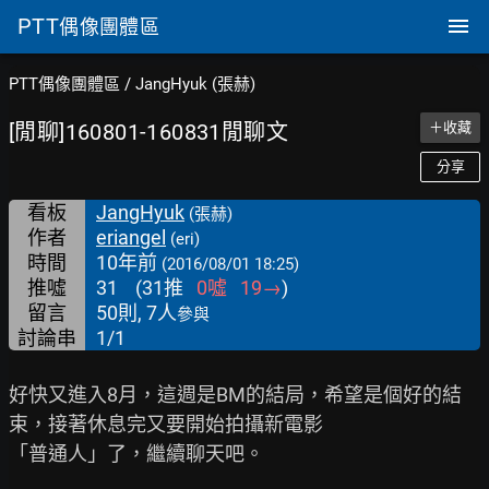
PTT
偶像團體區
PTT偶像團體區
/
JangHyuk (張赫)
[閒聊]160801-160831閒聊文
＋收藏
分享
看板
JangHyuk
(張赫)
作者
eriangel
(eri)
時間
10年前
(2016/08/01 18:25)
推噓
31
(
31
推
0
噓
19
→
)
留言
50則, 7人
參與
討論串
1/1
好快又進入8月，這週是BM的結局，希望是個好的結
束，接著休息完又要開始拍攝新電影

「普通人」了，繼續聊天吧。
