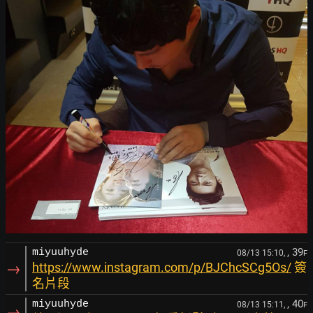
, 39
miyuuhyde
08/13 15:10,
F
→
https://www.instagram.com/p/BJChcSCg5Os/
簽
名片段
, 40
miyuuhyde
08/13 15:11,
F
→