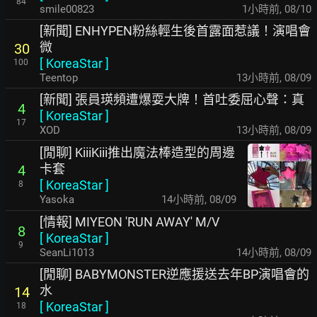
84
smile00823
1小時前
,
08/10
[新聞] ENHYPEN粉絲輕生後首露面惹議！演唱會
微
30
[
KoreaStar
]
100
Teentop
13小時前
,
08/09
[新聞] 張員瑛頻遭爆耍大牌！首吐委屈心聲：真
4
[
KoreaStar
]
17
XOD
13小時前
,
08/09
[閒聊] KiiiKiii推出魔法棒造型的周邊
卡套
4
[
KoreaStar
]
8
Yasoka
14小時前
,
08/09
[情報] MIYEON 'RUN AWAY' M/V
8
[
KoreaStar
]
9
SeanLi1013
14小時前
,
08/09
[閒聊] BABYMONSTER逆應援送去年BP演唱會的
水
14
[
KoreaStar
]
18