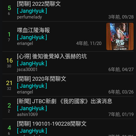
[閒聊] 2022閒聊文
5
[
JangHyuk
]
6
perfumelady
3年前
,
09/28
喋血江陵海報
1
[
JangHyuk
]
7
eriangel
4年前
,
11/20
[心得] 後知後覺掉入張赫的坑
16
[
JangHyuk
]
30
jsca30001
6年前
,
04/27
[閒聊] 2020年閒聊文
21
[
JangHyuk
]
32
eriangel
6年前
,
03/26
[新聞] JTBC新劇 《我的國家》出演消息
2
[
JangHyuk
]
2
ashin1069
7年前
,
01/19
[閒聊] 190101-190228閒聊文
4
[
JangHyuk
]
6