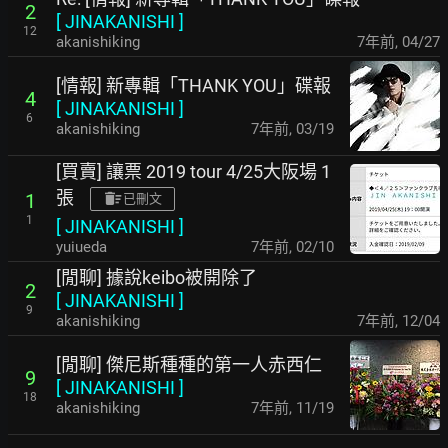
2
[
JINAKANISHI
]
12
akanishiking
7年前
,
04/27
[情報] 新專輯「THANK YOU」碟報
4
[
JINAKANISHI
]
6
akanishiking
7年前
,
03/19
[買賣] 讓票 2019 tour 4/25大阪場 1
張
1
已刪文
1
[
JINAKANISHI
]
yuiueda
7年前
,
02/10
[閒聊] 據說keibo被開除了
2
[
JINAKANISHI
]
9
akanishiking
7年前
,
12/04
[閒聊] 傑尼斯種種的第一人赤西仁
9
[
JINAKANISHI
]
18
akanishiking
7年前
,
11/19