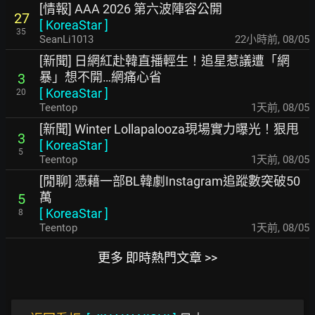
[情報] AAA 2026 第六波陣容公開
27
[
KoreaStar
]
35
SeanLi1013
22小時前
,
08/05
[新聞] 日網紅赴韓直播輕生！追星惹議遭「網
暴」想不開…網痛心省
3
[
KoreaStar
]
20
Teentop
1天前
,
08/05
[新聞] Winter Lollapalooza現場實力曝光！狠甩
3
[
KoreaStar
]
5
Teentop
1天前
,
08/05
[閒聊] 憑藉一部BL韓劇Instagram追蹤數突破50
萬
5
[
KoreaStar
]
8
Teentop
1天前
,
08/05
更多 即時熱門文章 >>