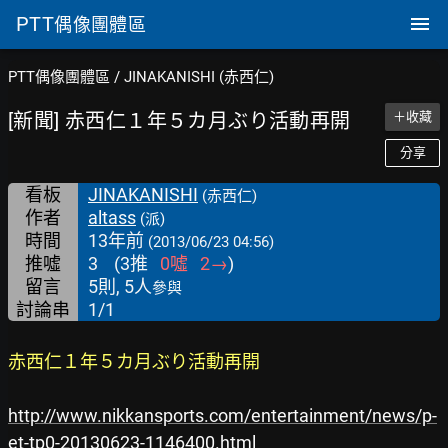
PTT
偶像團體區
PTT偶像團體區
/
JINAKANISHI (赤西仁)
[新聞] 赤西仁１年５カ月ぶり活動再開
＋收藏
分享
看板
JINAKANISHI
(赤西仁)
作者
altass
(派)
時間
13年前
(2013/06/23 04:56)
推噓
3
(
3
推
0
噓
2
→
)
留言
5則, 5人
參與
討論串
1/1
赤西仁１年５カ月ぶり活動再開
http://www.nikkansports.com/entertainment/news/p-
et-tp0-20130623-1146400.html