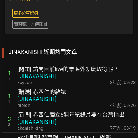
更多分享選項
關閉廣告 方便截圖
JINAKANISHI 近期熱門文章
[問題] 請問目前live的票海外怎麼取得呢？
1
[
JINAKANISHI
]
1
kayaco
3年前
,
09/23
[贈送] 赤西仁的雜誌
1
[
JINAKANISHI
]
1
rabion
4年前
,
03/26
[新聞] 赤西仁獨立5週年紀錄片要在台灣播出
3
[
JINAKANISHI
]
3
akanishiking
7年前
,
08/19
Re: [情報] 新專輯「THANK YOU」碟報