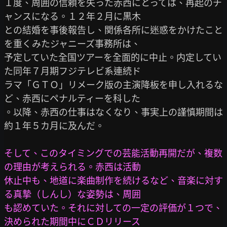
１度、周囲の信頼を失った赤西にとっては、再起のチ
ャンスになる。１２年２月に黒木

との結婚を事後報告し、関係各所に迷惑をかけたこと
を重くみたジャニーズ事務所は、

予定していた全国ツアーを全面的に中止。内定してい
た同年７月期フジテレビ系連続ド

ラマ「ＧＴＯ」リメーク版の主演降板を申し入れるな
ど、赤西にペナルティーを科した

。以降、赤西の仕事はなくなり、事実上の謹慎期間は
約１年５カ月に及んだ。

そして、このタイミングでの芸能活動再開だが、複数
の理由が考えられる。赤西は活動

休止中も、地道に楽曲制作を続けるなど、音楽に対す
る真摯（しんし）な姿勢は、周囲

も認めていた。それに対しての一定の評価が１つで、
決められた期間中にＣＤリリース
