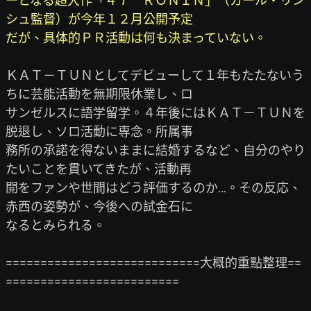
ーとなる超大作「４７　ＲＯＮＩＮ」（カール・リン
シュ監督）が今年１２月公開予定

だが、具体的ＰＲ活動は何も決まっていない。
ＫＡＴ－ＴＵＮとしてデビューして１年もたたないう
ちに芸能活動を無期限休業し、ロ

サンゼルスに語学留学。４年後にはＫＡＴ－ＴＵＮを
脱退し、ソロ活動に専念。所属事

務所の承諾を得ないままに結婚するなど、自分のやり
たいことを貫いてきたが、活動再

開をファンや世間はどう評価するのか…。その反応、
赤西の姿勢が、今後への試金石に

なるとみられる。

============================大概的重點整理==
=========================
