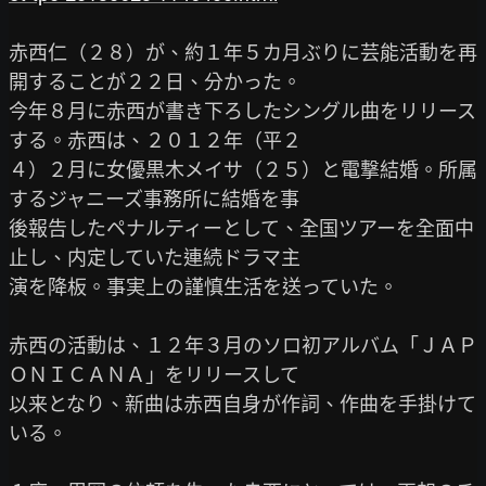
赤西仁（２８）が、約１年５カ月ぶりに芸能活動を再
開することが２２日、分かった。

今年８月に赤西が書き下ろしたシングル曲をリリース
する。赤西は、２０１２年（平２

４）２月に女優黒木メイサ（２５）と電撃結婚。所属
するジャニーズ事務所に結婚を事

後報告したペナルティーとして、全国ツアーを全面中
止し、内定していた連続ドラマ主

演を降板。事実上の謹慎生活を送っていた。

赤西の活動は、１２年３月のソロ初アルバム「ＪＡＰ
ＯＮＩＣＡＮＡ」をリリースして

以来となり、新曲は赤西自身が作詞、作曲を手掛けて
いる。
