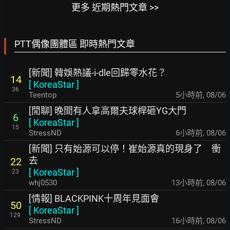
更多 近期熱門文章 >>
PTT偶像團體區 即時熱門文章
[新聞] 韓娛熱議-i-dle回歸零水花？
14
[
KoreaStar
]
36
Teentop
5小時前
,
08/06
[閒聊] 晚間有人拿高爾夫球桿砸YG大門
6
[
KoreaStar
]
15
StressND
6小時前
,
08/06
[新聞] 只有始源可以停！崔始源真的現身了 衝
去
22
[
KoreaStar
]
23
whj0530
13小時前
,
08/06
[情報] BLACKPINK十周年見面會
50
[
KoreaStar
]
129
StressND
16小時前
,
08/06