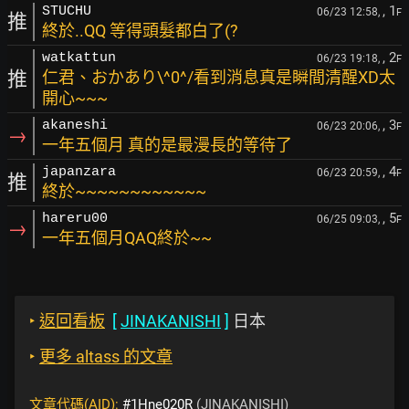
, 1
STUCHU
06/23 12:58,
F
推
終於..QQ 等得頭髮都白了(?
, 2
watkattun
06/23 19:18,
F
推
仁君、おかあり\^0^/看到消息真是瞬間清醒XD太
開心~~~
, 3
akaneshi
06/23 20:06,
F
→
一年五個月 真的是最漫長的等待了
, 4
japanzara
06/23 20:59,
F
推
終於~~~~~~~~~~~~
, 5
hareru00
06/25 09:03,
F
→
一年五個月QAQ終於~~
‣
返回看板
[
JINAKANISHI
]
日本
‣
更多 altass 的文章
文章代碼(AID):
#1Hne020R
(JINAKANISHI)