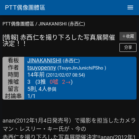
PTT
偶像團體區
PTT偶像團體區
/
JINAKANISHI (赤西仁)
[情報] 赤西仁を撮り下ろした写真展開催
＋收藏
決定！！
分享
看板
JINAKANISHI
(赤西仁)
作者
tsuyopenny
(TsuyoJinJunichiPSho )
時間
14年前
(2012/02/07 08:54)
推噓
3
(
3
推
0
噓
2
→
)
留言
5則, 4人
參與
討論串
1/1
anan(2012年1月4日発売号）で撮影を担当したカメラ
マン、レスリー・キー氏が、今の

赤西仁を撮り下ろした写真展開催決定!!anan(2012年1