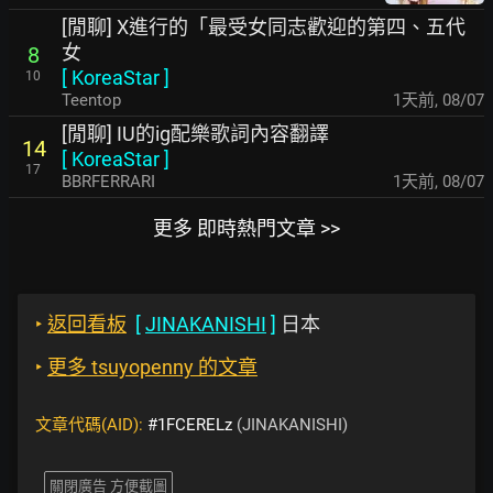
[閒聊] X進行的「最受女同志歡迎的第四、五代
女
8
[
KoreaStar
]
10
Teentop
1天前
,
08/07
[閒聊] IU的ig配樂歌詞內容翻譯
14
[
KoreaStar
]
17
BBRFERRARI
1天前
,
08/07
更多 即時熱門文章 >>
‣
返回看板
[
JINAKANISHI
]
日本
‣
更多 tsuyopenny 的文章
文章代碼(AID):
#1FCERELz
(JINAKANISHI)
關閉廣告 方便截圖