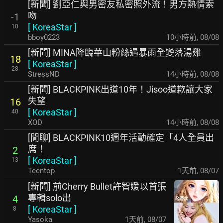
[新聞] 劉亞仁與男密友私密照外流！男方熱情索
吻
-1
[
KoreaStar
]
10
bboy0223
10小時前
,
08/08
[新聞] MINA降臨華山粉絲遇暴雨全變落湯雞
18
[
KoreaStar
]
28
StressND
14小時前
,
08/08
[新聞] BLACKPINK出道10年！Jisoo道歉讓大家
失望
16
[
KoreaStar
]
40
XOD
14小時前
,
08/08
[閒聊] BLACKPINK10週年活動確定「4人全員出
席！
2
[
KoreaStar
]
13
Teentop
1天前
,
08/07
[新聞] 前Cherry Bullet許智媛以首張
專輯solo出
4
[
KoreaStar
]
8
Yasoka
1天前
,
08/07