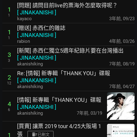
[問題] 請問目前live的票海外怎麼取得呢？
1
[
JINAKANISHI
]
1
kayaco
3年前
,
09/23
[贈送] 赤西仁的雜誌
1
[
JINAKANISHI
]
1
rabion
4年前
,
03/26
[新聞] 赤西仁獨立5週年紀錄片要在台灣播出
3
[
JINAKANISHI
]
3
akanishiking
7年前
,
08/19
Re: [情報] 新專輯「THANK YOU」碟報
2
[
JINAKANISHI
]
12
akanishiking
7年前
,
04/27
[情報] 新專輯「THANK YOU」碟報
4
[
JINAKANISHI
]
6
akanishiking
7年前
,
03/19
[買賣] 讓票 2019 tour 4/25大阪場 1
張
1
已刪文