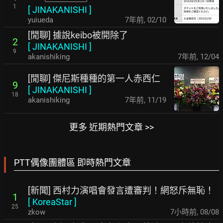
1
[
JINAKANISHI
]
yuiueda
7年前
,
02/10
[閒聊] 據說keibo被開除了
2
[
JINAKANISHI
]
9
akanishiking
7年前
,
12/04
[閒聊] 傑尼斯種種的第一人赤西仁
9
[
JINAKANISHI
]
18
akanishiking
7年前
,
11/19
更多 近期熱門文章 >>
PTT偶像團體區 即時熱門文章
[新聞] 西村力演唱會發言遭審判！網怒斥無恥！
1
[
KoreaStar
]
25
zkow
7小時前
,
08/08