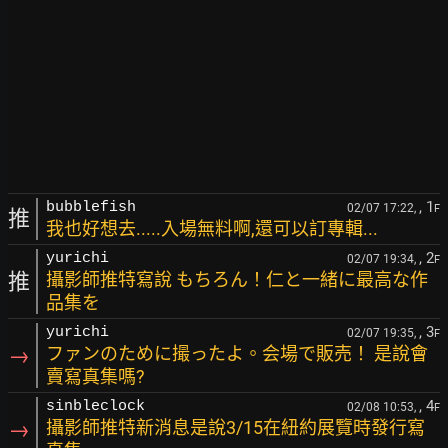
, 1
bubblefish
02/07 17:22,
F
推
我也好想去.....入場無料啊,還可以訂專輯...
, 2
yurichi
02/07 19:34,
F
推
攝影師推特寫說 もちろん！仁と一緒に最高な作
品集を
, 3
yurichi
02/07 19:35,
F
→
ファンのために撮ったよ。会場で販売！ 是說會
賣寫真集嗎?
, 4
sinbleclock
02/08 10:53,
F
→
攝影師推特新消息是說3/15在紐約展覽時發行寫