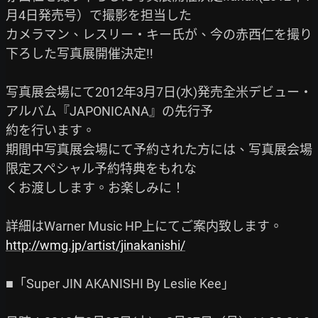
月4日発売号）で撮影を担当した

カメラマン、レスリー・キー氏が、今の赤西仁を撮り
下ろした写真展開催決定!!

写真展会場にて2012年3月7日(水)発売全米デビュー・
アルバム『JAPONICANA』の先行予

約を行います。

期間中写真展会場にて予約された方には、写真展会場
限定スペシャル予約特典をもれな

くお渡しします。お楽しみに！

http://wmg.jp/artist/jinakanishi/
■「Super JIN AKANISHI By Leslie Kee」
