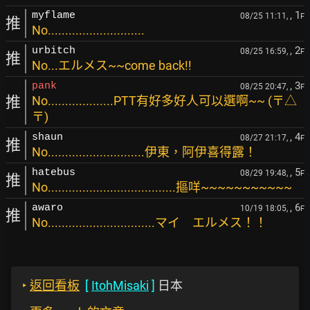
, 1
myflame
08/25 11:11,
F
推
No............................
, 2
urbitch
08/25 16:59,
F
推
No...エルメス~~come back!!
, 3
pank
08/25 20:47,
F
推
No...................PTT有好多好人可以選啊~~ (〒△
〒)
, 4
shaun
08/27 21:17,
F
推
No............................伊東，阿伊喜得露！
, 5
hatebus
08/29 19:48,
F
推
No.....................................摳咩~~~~~~~~~~~
, 6
awaro
10/19 18:05,
F
推
No...............................マイ エルメス！！
‣
返回看板
[
ItohMisaki
]
日本