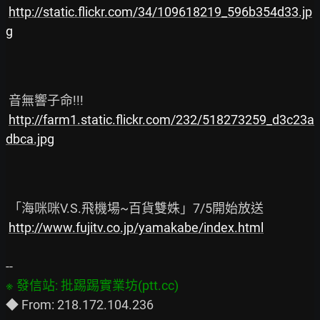
http://static.flickr.com/34/109618219_596b354d33.jp
g
 音無響子命!!!

http://farm1.static.flickr.com/232/518273259_d3c23a
dbca.jpg
 「海咪咪V.S.飛機場~百貨雙姝」7/5開始放送

http://www.fujitv.co.jp/yamakabe/index.html