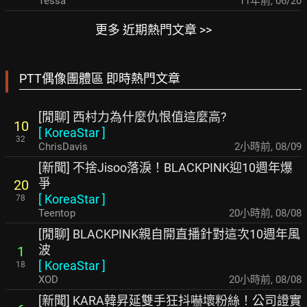
Tessa
11年前
,
06/20
更多 近期熱門文章 >>
PTT偶像團體區 即時熱門文章
[閒聊] 西村力為什麼仇恨值這麼高?
10
[
KoreaStar
]
32
ChrisDavis
2小時前
,
08/09
[新聞] 不捨Jisoo落淚！BLACKPINK迎10週年爆
爭
20
[
KoreaStar
]
78
Teentop
20小時前
,
08/08
[閒聊] BLACKPINK親自開直播針對這次10週年風
波
1
[
KoreaStar
]
18
XOD
20小時前
,
08/08
[新聞] KARA韓昇延雙手狂抖嚇壞粉絲！公司證實