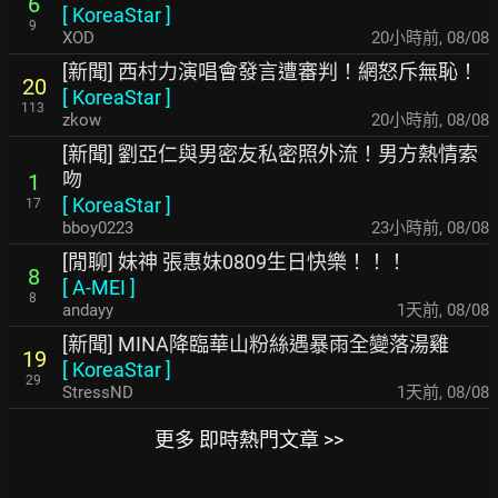
6
[
KoreaStar
]
9
XOD
20小時前
,
08/08
[新聞] 西村力演唱會發言遭審判！網怒斥無恥！
20
[
KoreaStar
]
113
zkow
20小時前
,
08/08
[新聞] 劉亞仁與男密友私密照外流！男方熱情索
吻
1
[
KoreaStar
]
17
bboy0223
23小時前
,
08/08
[閒聊] 妹神 張惠妹0809生日快樂！！！
8
[
A-MEI
]
8
andayy
1天前
,
08/08
[新聞] MINA降臨華山粉絲遇暴雨全變落湯雞
19
[
KoreaStar
]
29
StressND
1天前
,
08/08
更多 即時熱門文章 >>