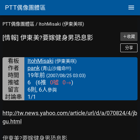
PTT
偶像團體區
PTT偶像團體區
/
ItohMisaki (伊東美咲)
[情報] 伊東美?要嫁健身男恐息影
＋收藏
分享
看板
ItohMisaki
(伊東美咲)
作者
pank
(青山沙織命!!!)
時間
19年前
(2007/08/25 03:03)
推噓
6
(
6
推
0
噓
0
→
)
留言
6則, 6人
參與
討論串
1/1
http://tw.news.yahoo.com/article/url/d/a/070824/4/jb
gu.html
伊東美?要嫁健身男恐息影
