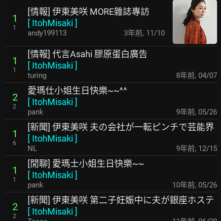
[情報] 伊東美咲 MORE雜誌專訪
1
[
ItohMisaki
]
1
andy199113
3年前
,
11/10
[情報] 代言Asahi 膠原蛋白廣告
1
[
ItohMisaki
]
1
turing
8年前
,
04/07
愛瑪仕小姐生日快樂~~^^
2
[
ItohMisaki
]
2
pank
9年前
,
05/26
[新聞] 伊東美咲 夫の会社が一転ピンチで芸能界
1
[
ItohMisaki
]
6
NL
9年前
,
12/15
[閒聊] 愛瑪士小姐生日快樂~~
1
[
ItohMisaki
]
1
pank
10年前
,
05/26
[新聞] 伊東美咲 第二子妊娠中に夫が銀座ホステ
2
[
ItohMisaki
]
2