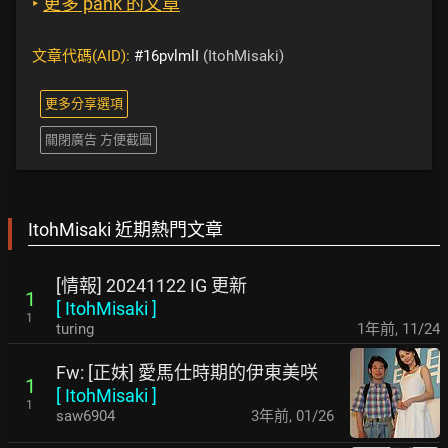
‣
更多 pank 的文章
文章代碼(AID):
#16pvlmlI
(ItohMisaki)
更多分享選項
關閉廣告 方便截圖
ItohMisaki 近期熱門文章
[情報] 20241122 IG 更新
1
[
ItohMisaki
]
1
turing
1年前
,
11/24
Fw: [正妹] 愛馬仕時期的伊東美咲
1
[
ItohMisaki
]
1
saw6904
3年前
,
01/26