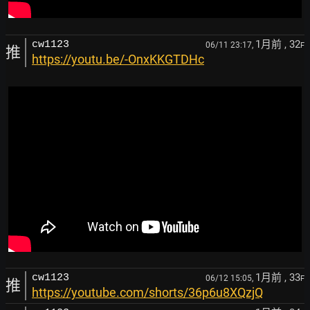
1月前
, 32
cw1123
06/11 23:17,
F
推
https://youtu.be/-OnxKKGTDHc
1月前
, 33
cw1123
06/12 15:05,
F
推
https://youtube.com/shorts/36p6u8XQzjQ