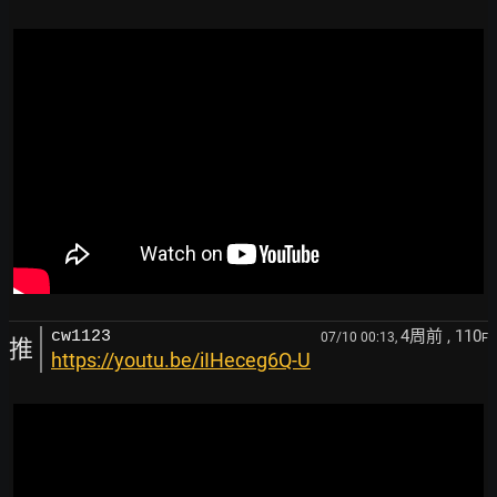
4周前
, 110
cw1123
07/10 00:13,
F
推
https://youtu.be/iIHeceg6Q-U