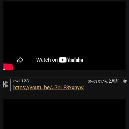
2月前
, 4
cw1123
06/03 01:16,
F
推
https://youtu.be/J7oLE3xxnyw