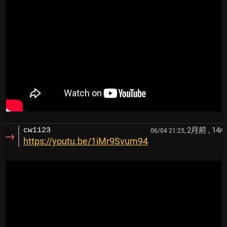
2月前
, 14
cw1123
06/04 21:25,
F
→
https://youtu.be/1iMr9Svum94