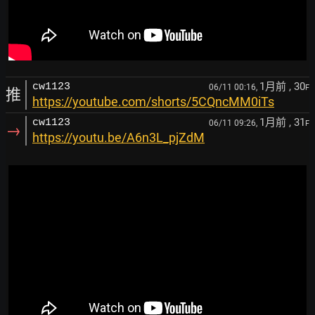
1月前
, 30
cw1123
06/11 00:16,
F
推
https://youtube.com/shorts/5CQncMM0iTs
1月前
, 31
cw1123
06/11 09:26,
F
→
https://youtu.be/A6n3L_pjZdM