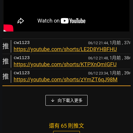
1月前
, 37
cw1123
06/12 21:44,
F
推
https://youtube.com/shorts/LE2D8YHBFHU
1月前
, 38
cw1123
06/12 21:48,
F
推
https://youtube.com/shorts/KTPXnQmIGFU
1月前
, 39
cw1123
06/12 23:34,
F
推
https://youtube.com/shorts/zYmZT6qJ98M
向下載入更多
還有 65 則推文