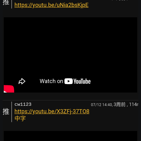
推
https://youtu.be/uNia2bsKjpE
3周前
, 114
cw1123
07/12 14:40,
F
推
https://youtu.be/X3ZFj-37TO8
中字