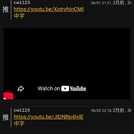
2月前
, 2
cw1123
06/01 21:21,
F
推
https://youtu.be/XotrvhInCMI
中字
2月前
, 3
cw1123
06/02 22:18,
F
推
https://youtu.be/JlDNRp4tvlE
中字