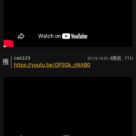
4周前
, 111
cw1123
07/10 15:57,
F
推
https://youtu.be/OP3Gk_cNAB0