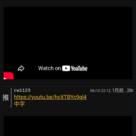
1月前
, 28
cw1123
06/10 22:12,
F
推
https://youtu.be/hvXTBYc9ql4
中字