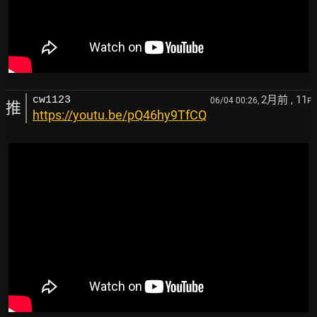
2月前
, 11
cw1123
06/04 00:26,
F
推
https://youtu.be/pQ46hy9TfCQ