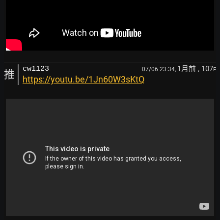
1月前
, 107
cw1123
07/06 23:34,
F
推
https://youtu.be/1Jn60W3sKtQ