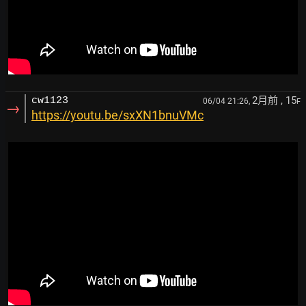
2月前
, 15
cw1123
06/04 21:26,
F
→
https://youtu.be/sxXN1bnuVMc