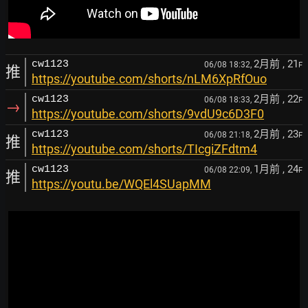
2月前
, 21
cw1123
06/08 18:32,
F
推
https://youtube.com/shorts/nLM6XpRfOuo
2月前
, 22
cw1123
06/08 18:33,
F
→
https://youtube.com/shorts/9vdU9c6D3F0
2月前
, 23
cw1123
06/08 21:18,
F
推
https://youtube.com/shorts/TIcgiZFdtm4
1月前
, 24
cw1123
06/08 22:09,
F
推
https://youtu.be/WQEl4SUapMM