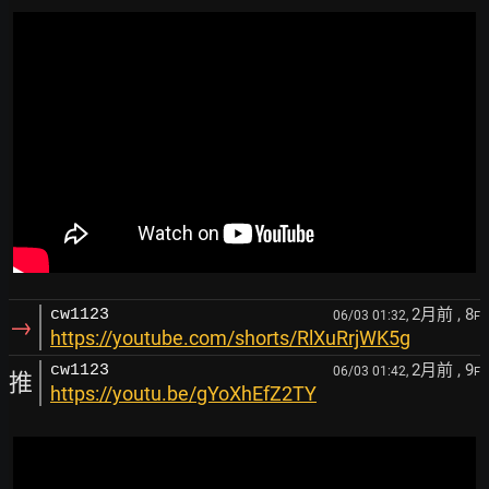
2月前
, 8
cw1123
06/03 01:32,
F
→
https://youtube.com/shorts/RlXuRrjWK5g
2月前
, 9
cw1123
06/03 01:42,
F
推
https://youtu.be/gYoXhEfZ2TY