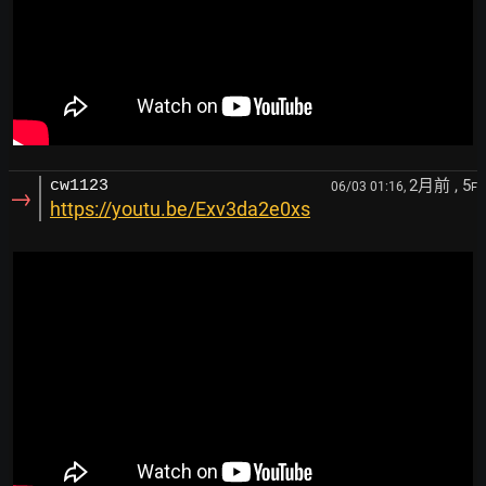
2月前
, 5
cw1123
06/03 01:16,
F
→
https://youtu.be/Exv3da2e0xs