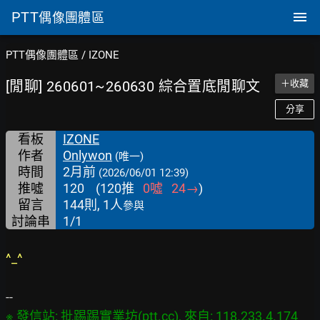
PTT
偶像團體區
PTT偶像團體區
/
IZONE
[閒聊] 260601~260630 綜合置底閒聊文
＋收藏
分享
看板
IZONE
作者
Onlywon
(唯一)
時間
2月前
(2026/06/01 12:39)
推噓
120
(
120
推
0
噓
24
→
)
留言
144則, 1人
參與
討論串
1/1
^_^
※ 發信站: 批踢踢實業坊(ptt.cc), 來自: 118.233.4.174 