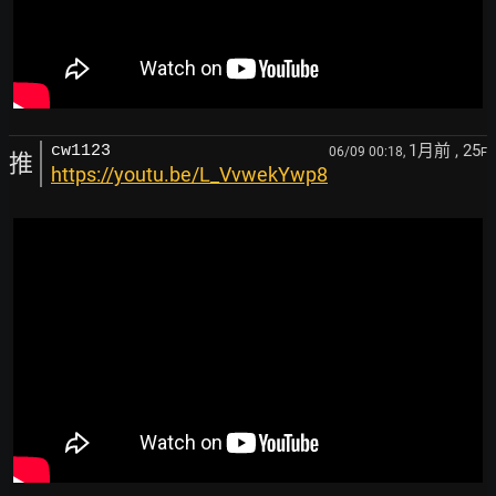
1月前
, 25
cw1123
06/09 00:18,
F
推
https://youtu.be/L_VvwekYwp8