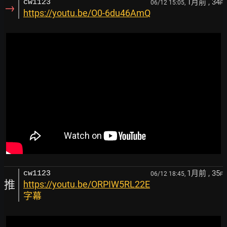
1月前
, 34
cw1123
06/12 15:05,
F
→
https://youtu.be/O0-6du46AmQ
1月前
, 35
cw1123
06/12 18:45,
F
推
https://youtu.be/ORPIW5RL22E
字幕