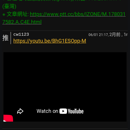
(臺灣)

※ 文章網址: 
https://www.ptt.cc/bbs/IZONE/M.178031
7582.A.C4E.html
2月前
, 1
cw1123
06/01 21:17,
F
推
https://youtu.be/BhG1ESOpp-M