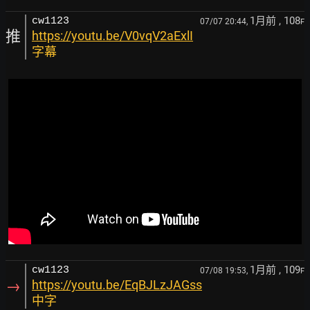
1月前
, 108
cw1123
07/07 20:44,
F
推
https://youtu.be/V0vqV2aExlI
字幕
1月前
, 109
cw1123
07/08 19:53,
F
→
https://youtu.be/EqBJLzJAGss
中字