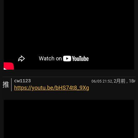
2月前
, 18
cw1123
06/05 21:52,
F
推
https://youtu.be/bHS74t8_9Xg