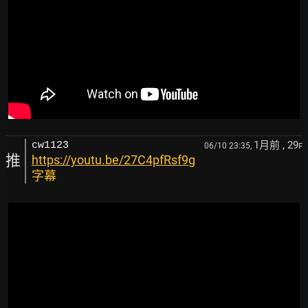
1月前
, 29
cw1123
06/10 23:35,
F
推
https://youtu.be/27C4pfRsf9g
字幕