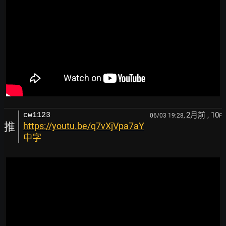
2月前
, 10
cw1123
06/03 19:28,
F
推
https://youtu.be/q7vXjVpa7aY
中字