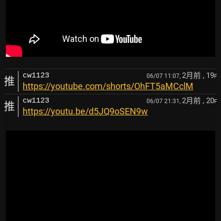
2月前
, 19
cw1123
06/07 11:07,
F
推
https://youtube.com/shorts/OhFT5aMCclM
2月前
, 20
cw1123
06/07 21:31,
F
推
https://youtu.be/d5JQ9oSEN9w