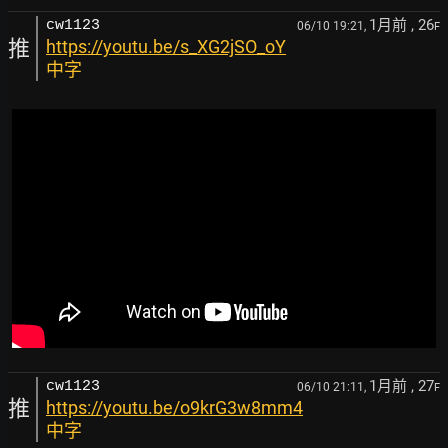
1月前
, 26
cw1123
06/10 19:21,
F
推
https://youtu.be/s_XG2jSO_oY
中字
1月前
, 27
cw1123
06/10 21:11,
F
推
https://youtu.be/o9krG3w8mm4
中字