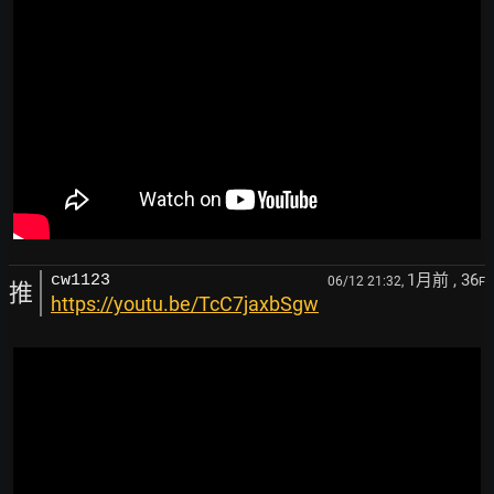
1月前
, 36
cw1123
06/12 21:32,
F
推
https://youtu.be/TcC7jaxbSgw