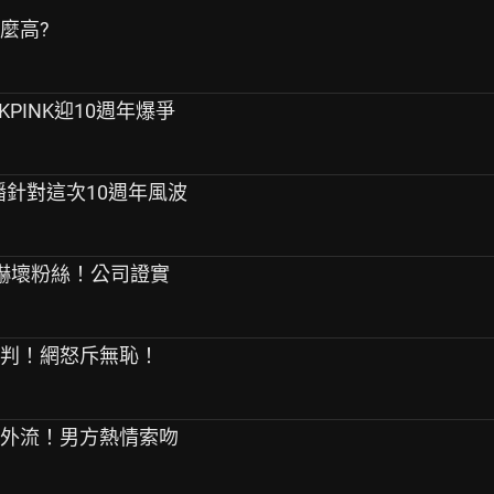
麼高?
CKPINK迎10週年爆爭
開直播針對這次10週年風波
狂抖嚇壞粉絲！公司證實
審判！網怒斥無恥！
照外流！男方熱情索吻