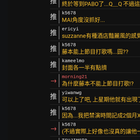
推
終於等到PABO了...Q＿Q 
k5678
推
MAI角度沒抓好...
ericyi
推
suzzanne有種酒店豔麗風的感覺.
k5678
推
藤本能上節目打歌嗎...囧??
kameelmo
推
封面各一半有點擠
morning21
→
為什麼藤本不能上節目打歌!?
yiwanwg
推
可以上了吧, 上星期他就有出現
k5678
推
因為...我把禁演時間記成2個月X
k5678
→
(不過實際上好像也沒真的讓他一個