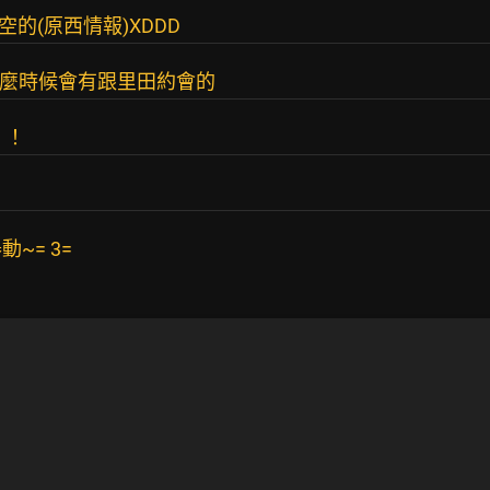
的(原西情報)XDDD
什麼時候會有跟里田約會的
！！
~= 3=