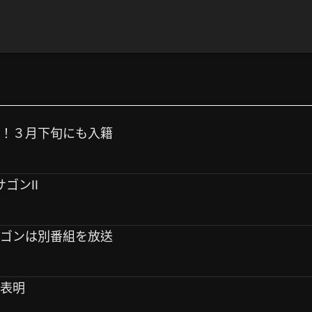
婚！３月下旬にも入籍
サゴンII
サゴンは別番組を放送
退表明