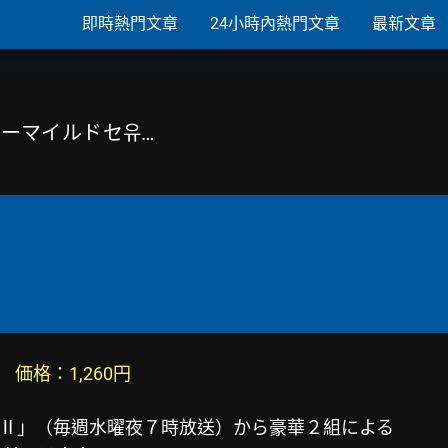
即時熱門文章
24小時內熱門文章
最新文章
ーパーマイルドセ유…
)　価格：1,260円
Ⅱ」（毎週水曜夜７時放送）から豪華２組による