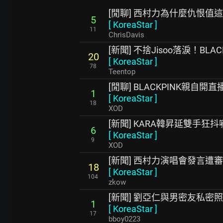
[閒聊] 西村力為什麼仇恨值這
5
[
KoreaStar
]
11
ChrisDavis
[新聞] 不捨Jisoo落淚！BLA
20
[
KoreaStar
]
78
Teentop
[閒聊] BLACKPINK親自
1
[
KoreaStar
]
18
XOD
[新聞] KARA韓昇延雙手
6
[
KoreaStar
]
9
XOD
[新聞] 西村力演唱會發言遭
18
[
KoreaStar
]
104
zkow
[新聞] 劉亞仁與男密友私密
1
[
KoreaStar
]
17
bboy0223