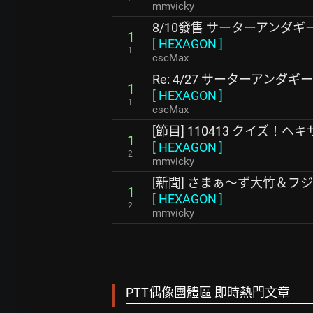
mmvicky
8/10發售 サーターアンダギー 5t
1
[
HEXAGON
]
1
cscMax
Re: 4/27 サーターアンダギー 1
1
[
HEXAGON
]
1
cscMax
[節目] 110413 クイズ！ヘキサ
1
[
HEXAGON
]
2
mmvicky
[新聞] さまぁ～ず大竹＆
1
[
HEXAGON
]
2
mmvicky
PTT偶像團體區 即時熱門文章