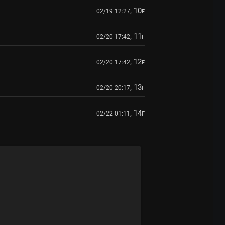
, 10
02/19 12:27
F
, 11
02/20 17:42
F
, 12
02/20 17:42
F
, 13
02/20 20:17
F
, 14
02/22 01:11
F