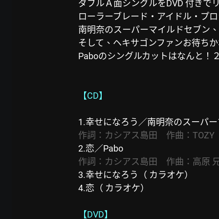
ダブルＡ面シングルをDVD 付きで
ローラーブレード・アイドル・プロ
南明奈のスーパーマイルドセブン、
そして、ヘキサゴンファンお待ちかね
Paboのシングルカットはなんと！
【CD】
1.幸せになろう／南明奈のスーパ
作詞：カシアス島田　作曲：TOZ
2.恋／Pabo
作詞：カシアス島田　作曲：高原 
3.幸せになろう（ カラオケ）
4.恋（ カラオケ）
【DVD】