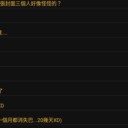
不過這張封面三個人好像怪怪的？
...
了
D
月都消失巴...20幾天XD)