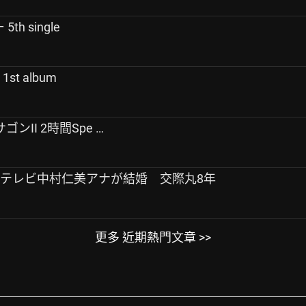
h single
st album
ゴンII 2時間Spe …
フジテレビ中村仁美アナが結婚 交際丸8年
更多 近期熱門文章 >>