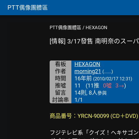
PTT
偶像團體區
PTT偶像團體區
/
HEXAGON
[情報] 3/17發售 南明奈のス
看板
HEXAGON
作者
morning21
(......)
時間
16年前
(2010/02/17 12:31)
推噓
11
(
11
推
0
噓
3
→
)
留言
14則, 8人
參與
討論串
1/1
商品番号：YRCN-90099 (CD＋DVD
フジテレビ系「クイズ！ヘキサゴン