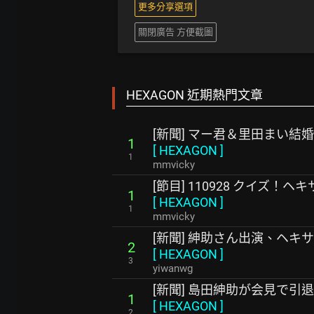
更多分享選項
關閉廣告 方便截圖
HEXAGON 近期熱門文章
[新聞] マー君＆里田まい結
1
[
HEXAGON
]
1
mmvicky
[節目] 110928 クイズ！ヘキ
1
[
HEXAGON
]
1
mmvicky
[新聞] 紳助さん出演、ヘキ
2
[
HEXAGON
]
3
yiwanwg
[新聞] 島田紳助が会見で引
1
[
HEXAGON
]
2