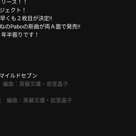
リリース！！
ジェクト！
早くも２枚目が決定!!
のPaboの新曲が両Ａ面で発売!!
２年半振りです！
ーマイルドセブン
Y　編曲：斎藤文護・岩室晶子
兄　編曲：斎藤文護・岩室晶子