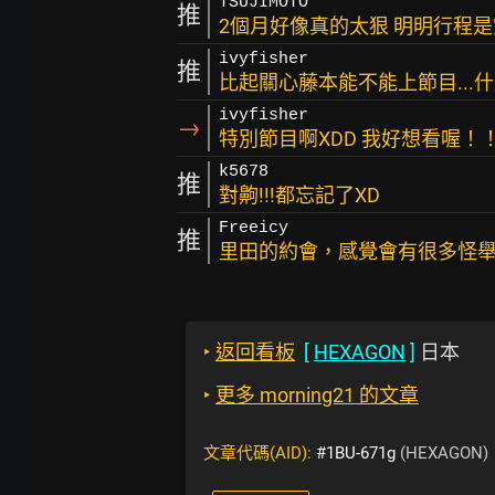
TSUJIMOTO
推
2個月好像真的太狠 明明行程是空
ivyfisher
推
比起關心藤本能不能上節目...
ivyfisher
→
特別節目啊XDD 我好想看喔！
k5678
推
對齁!!!都忘記了XD
Freeicy
推
里田的約會，感覺會有很多怪舉動
‣
返回看板
[
HEXAGON
]
日本
‣
更多 morning21 的文章
文章代碼(AID):
#1BU-671g
(HEXAGON)