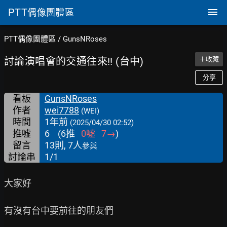
PTT
偶像團體區
PTT偶像團體區
/
GunsNRoses
討論演唱會的交通往來!! (台中)
＋收藏
分享
看板
GunsNRoses
作者
wei7788
(WEI)
時間
1年前
(2025/04/30 02:52)
推噓
6
(
6
推
0
噓
7
→
)
留言
13則, 7人
參與
討論串
1/1
大家好

有沒有台中要前往的朋友們
