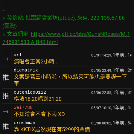
※ 發信站: 批踢踢實業坊(ptt.cc), 來自: 220.135.67.86 
(臺灣)

※ 文章網址: 
https://www.ptt.cc/bbs/GunsNRoses/M.1
745981533.A.B4B.html
1年前
, 1
arl
05/01 14:29,
F
→
演唱會正常2小時..
1年前
, 2
diematrix
05/05 23:49,
F
推
文案是寫三小時啦，所以結束可能也是要趕一下
車
1年前
, 3
cutenico0112
05/06 22:55,
F
推
橫濱18:20唱到21:20
1年前
, 4
wei7788
05/07 10:10,
F
→
不知道會不會下雨 XD
1年前
, 5
crushman
05/08 00:02,
F
推
靠 KKTIX居然現在有5299的票價