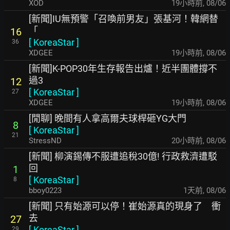
XOD
19小時前
,
08/06
[新聞]IU無預警「召喚前男友」張基河！韓網替
「
16
[
KoreaStar
]
36
XDGEE
19小時前
,
08/06
[新聞]K-POP30年生存報告出爐！近半團體撐不
過3
12
[
KoreaStar
]
27
XDGEE
19小時前
,
08/06
[閒聊] 晚間有人拿高爾夫球桿砸YG大門
8
[
KoreaStar
]
21
StressND
20小時前
,
08/06
[新聞] 柳演錫傳不服遭追稅30億! 行政救濟遭駁
回
1
[
KoreaStar
]
8
bboy0223
1天前
,
08/06
[新聞] 只有始源可以停！崔始源真的現身了 衝
去
27
[
KoreaStar
]
29