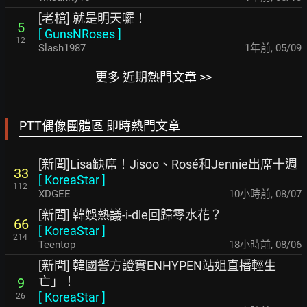
[老槍] 就是明天囉！
5
[
GunsNRoses
]
12
Slash1987
1年前
,
05/09
更多 近期熱門文章 >>
PTT偶像團體區 即時熱門文章
[新聞]Lisa缺席！Jisoo、Rosé和Jennie出席十週
33
[
KoreaStar
]
112
XDGEE
10小時前
,
08/07
[新聞] 韓娛熱議-i-dle回歸零水花？
66
[
KoreaStar
]
214
Teentop
18小時前
,
08/06
[新聞] 韓國警方證實ENHYPEN站姐直播輕生
亡」！
9
[
KoreaStar
]
26