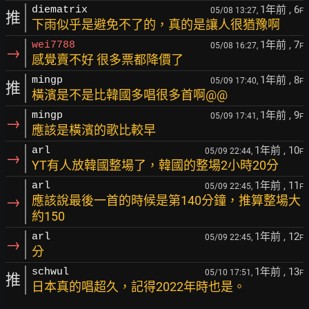
1年前
, 6
diematrix
05/08 13:27,
F
推
下雨似乎是避免不了的，真的是讓人很猶豫啊
1年前
, 7
wei7788
05/08 16:27,
F
→
感覺賣不好 很多票都降價了
1年前
, 8
mingp
05/09 17:40,
F
推
橫濱是不是比韓國多唱很多首啊@@
1年前
, 9
mingp
05/09 17:41,
F
→
應該是橫濱的歌比較早
1年前
, 10
arl
05/09 22:44,
F
→
YT有人放韓國整場了，韓國的整場2小時20分
1年前
, 11
arl
05/09 22:45,
F
→
應該說最後一首的時候是第140分鐘，推算整場大
約150
1年前
, 12
arl
05/09 22:45,
F
→
分
1年前
, 13
schwul
05/10 17:51,
F
推
日本真的唱超久，記得2022年時也是。