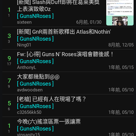
[新聞] Slash與Duff即將在葛萊美獎
上表演致敬Oz
1
[
GunsNRoses
]
1
sixteen
6月前
,
01/30
[新聞] GnR兩首新歌釋出 Atlas和Nothin'
3
[
GunsNRoses
]
3
Ning01
8月前
,
12/05
Fw: [心得] Guns N' Roses演唱會聽後感！
9
[
GunsNRoses
]
17
AnthonyL
1年前
,
05/15
大家都幾點到@@
7
[
GunsNRoses
]
9
avdwoodsen
1年前
,
05/10
[老槍] 已經有人在現場了嗎？
5
[
GunsNRoses
]
6
c32656kk50
1年前
,
05/10
今晚(六)搖滾區票一張讓票
1
[
GunsNRoses
]
1
vinsanity15
1年前
,
05/10