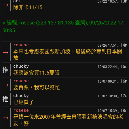
, 13
arl
07/22 10:57,
F
→
除非卡11/15
※ 編輯: rosese (223.137.81.135 臺灣), 09/26/2022 17:
, 14
rosese
09/26 17:51,
F
→
本來也考慮泰國跟新加坡，最後終於等到日本開
放
, 15
chucky
10/03 22:44,
F
推
我應該會買11.6那張
, 16
rosese
10/07 09:31,
F
→
要買票，我可以幫忙
, 17
chucky
10/07 10:38,
F
推
已經買了
, 18
rosese
10/07 15:39,
F
→
尋找一位來2007年曾經去幕張看新槍演唱會的老
友，好