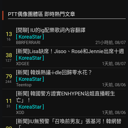
PTT偶像團體區 即時熱門文章
[閒聊] IU的ig配樂歌詞內容翻譯
13
[
KoreaStar
]
16
BBRFERRARI
21小時前
,
08/07
[新聞]Lisa缺席！Jisoo、Rosé和Jennie出席十週
38
[
KoreaStar
]
127
XDGEE
1天前
,
08/07
[新聞] 韓娛熱議-i-dle回歸零水花？
79
[
KoreaStar
]
244
Teentop
1天前
,
08/06
[新聞] 韓國警方證實ENHYPEN站姐直播輕生
亡」！
11
[
KoreaStar
]
31
XOD
1天前
,
08/06
[新聞]IU無預警「召喚前男友」張基河！韓網替
「