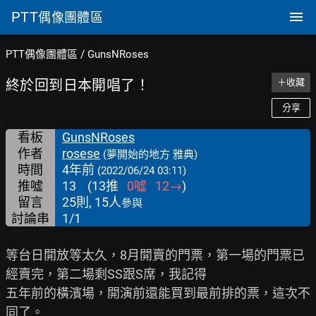
PTT
偶像團體區
PTT偶像團體區
/
GunsNRoses
終於回到日本開唱了！
＋收藏
分享
看板
GunsNRoses
作者
rosese
(夢開始的地方 雅典)
時間
4年前
(2022/06/24 03:11)
推噓
13
(
13
推
0
噓
12
→
)
留言
25則, 15人
參與
討論串
1/1
等台日開放等太久，8月開賣的門票，第一場的門票已
經賣完，第二場剩SS跟S席，我記得

五年前的橫濱場，開演前還能買到最前排的票，這次不
同了。
