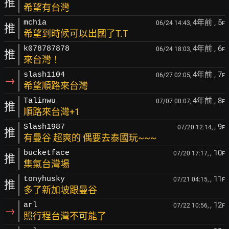
推
希望有台灣
4年前
, 5
mchia
06/24 14:43,
F
推
希望到時候可以出國了T.T
4年前
, 6
k078787878
06/24 18:03,
F
推
來台灣！
4年前
, 7
slash1104
06/27 02:05,
F
→
希望順路來台灣
4年前
, 8
Talinwu
07/07 00:07,
F
推
順路來台灣+1
, 9
Slash1987
07/20 12:14,
F
推
有曼谷 超爽的 偶要去泰國玩~~~
, 10
bucketface
07/20 17:17,
F
推
集氣台灣場
, 11
tonyhusky
07/21 04:15,
F
推
多了新加坡跟曼谷
, 12
arl
07/22 10:56,
F
→
照行程台灣不可能了