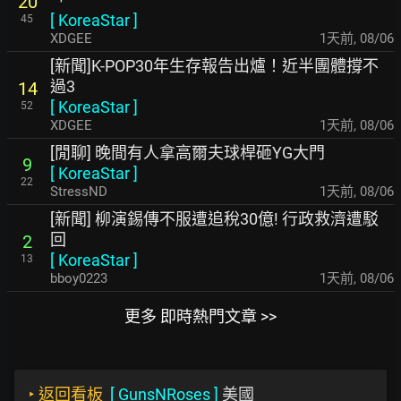
20
[
KoreaStar
]
45
XDGEE
1天前
,
08/06
[新聞]K-POP30年生存報告出爐！近半團體撐不
過3
14
[
KoreaStar
]
52
XDGEE
1天前
,
08/06
[閒聊] 晚間有人拿高爾夫球桿砸YG大門
9
[
KoreaStar
]
22
StressND
1天前
,
08/06
[新聞] 柳演錫傳不服遭追稅30億! 行政救濟遭駁
回
2
[
KoreaStar
]
13
bboy0223
1天前
,
08/06
更多 即時熱門文章 >>
‣
返回看板
[
GunsNRoses
]
美國