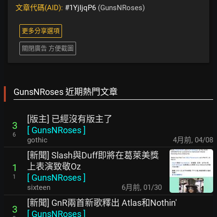
文章代碼(AID):
#1YjIjqP6
(GunsNRoses)
更多分享選項
關閉廣告 方便截圖
GunsNRoses 近期熱門文章
[版主] 已經沒有版主了
3
[
GunsNRoses
]
6
gothic
4月前
,
04/08
[新聞] Slash與Duff即將在葛萊美獎
上表演致敬Oz
1
[
GunsNRoses
]
1
sixteen
6月前
,
01/30
[新聞] GnR兩首新歌釋出 Atlas和Nothin'
3
[
GunsNRoses
]