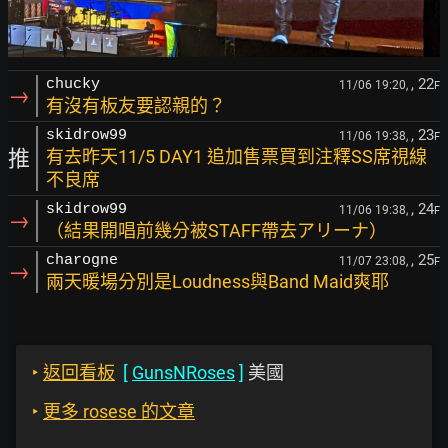
, 22
chucky
11/06 19:20,
F
→
有沒有板友要認親的？
, 23
skidrow99
11/06 19:38,
F
推
有去昨天11/5 DAY1 追加售票買到注釋SS席視線
不良席
, 24
skidrow99
11/06 19:38,
F
→
（結果開唱前幾分被STAFF帶去アリーナ）
, 25
charogne
11/07 23:08,
F
→
兩天暖場分別是Loudness與Band Maid爽耶
‣
返回看板
[
GunsNRoses
]
美國
‣
更多 rosese 的文章