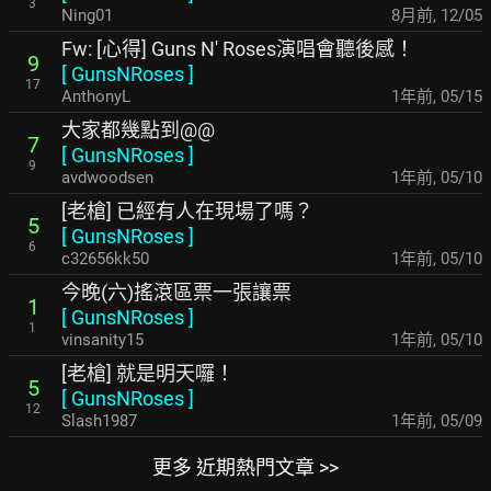
3
Ning01
8月前
,
12/05
Fw: [心得] Guns N' Roses演唱會聽後感！
9
[
GunsNRoses
]
17
AnthonyL
1年前
,
05/15
大家都幾點到@@
7
[
GunsNRoses
]
9
avdwoodsen
1年前
,
05/10
[老槍] 已經有人在現場了嗎？
5
[
GunsNRoses
]
6
c32656kk50
1年前
,
05/10
今晚(六)搖滾區票一張讓票
1
[
GunsNRoses
]
1
vinsanity15
1年前
,
05/10
[老槍] 就是明天囉！
5
[
GunsNRoses
]
12
Slash1987
1年前
,
05/09
更多 近期熱門文章 >>