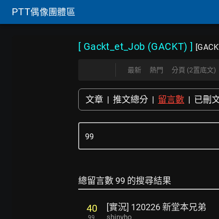
PTT
偶像團體區
[ Gackt_et_Job (GACKT)
]
[GACK
最新
熱門
分頁 (2置底文)
文章
|
推文總分
|
留言數
|
已刪
總留言數 99 的搜尋結果
[實況] 120226 新堂本兄弟
40
shinyho
99