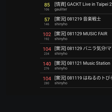
[情資] GACKT Live in Taipei 
85
gauliter
106
[實況] 081219 音楽戦士
57
shinyho
146
[實況] 081129 MUSIC FAIR
102
shinyho
192
[實況] 081129 バニラ気分
104
shinyho
234
[實況] 081121 Music Station
140
shinyho
276
[實況] 081119 はねるのトび
104
shinyho
280