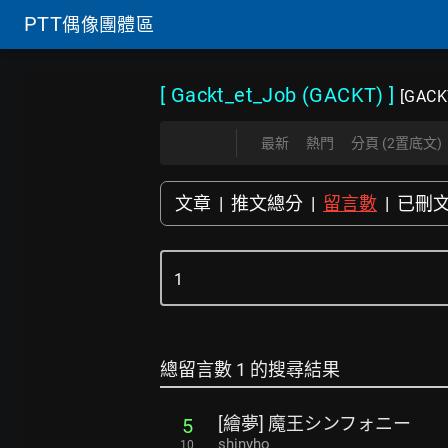
PTT
偶像團體區
[ Gackt_et_Job (GACKT)
]
[GACK
最新
熱門
分頁 (2置底文)
文章
|
推文總分
|
留言數
|
已刪
總留言數 1 的搜尋結果
[繪夢] 魔王シンフォニー
5
shinyho
10