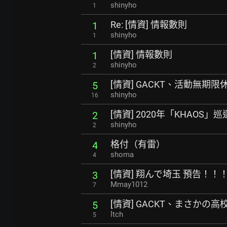
shinyho
1
Re: [情資] 情報數則
1
shinyho
1
[情資] 情報數則
1
shinyho
2
[情資] GACKT、活動無期限
5
shinyho
16
[情資] 2020年「KHAOS」
2
shinyho
2
格付（有雷）
4
shoma
4
[情資] 翔んで埼玉 預告！！
3
Mmay1012
7
[情資] GACKT、まさかの
5
ltch
5