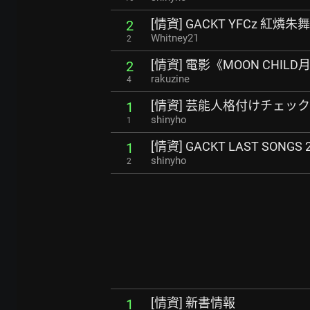
[情資] GACKT YFCz 紅
2
Whitney21
2
[情資] 電影《MOON CHI
2
rakuzine
4
[情資] 芸能人格付けチェッ
1
shinyho
1
[情資] GACKT LAST SONGS 20
1
shinyho
2
[情資] 新書情報
1