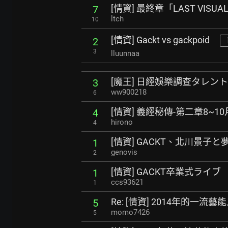
[情資] 最終章「LAST VISU
7
ltch
10
[情資] Gackt vs gackpoid
2
3
lluunnaa
[魔王] 日經娛樂調查タレン
3
ww900218
6
[情資] 義經秘傳-第二章8~1
4
hirono
4
[情資] GACKT、北川景子
1
genovis
2
[情資] GACKT卒業式ライブ
1
ccs93621
1
Re: [情資] 2014年的一流藝
5
momo7426
5