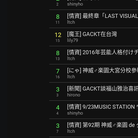
shinyho
2
[情資] 最終章「LAST VISU
8
ltch
11
[魔王] GACKT在台灣
12
lily79
15
[情資] 2016年芸能人格付
8
ltch
13
[にゃ] 神威♂楽園大宮分校
7
ltch
16
[新聞] GACKT談福山雅治
3
hirono
3
[情資] 9/23MUSIC STATIO
4
shinyho
4
[情資] 第92期 神威♂楽園 d
3
ltch
7