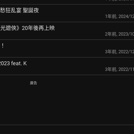
燐朱舞愁狂乱宴 聖誕夜
1年前
,
2024/12
LD月光遊俠》20年後再上映
2年前
,
2023/10
ク！
3年前
,
2022/12
23 feat. K
3年前
,
2022/11
廣告