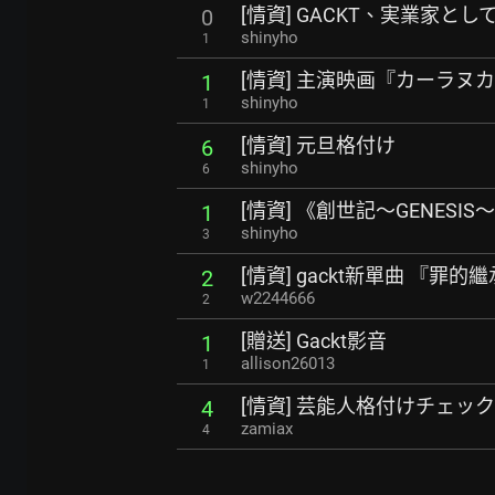
[情資] GACKT、実業家と
0
shinyho
1
[情資] 主演映画『カーラヌ
1
shinyho
1
[情資] 元旦格付け
6
shinyho
6
[情資] 《創世記～GENES
1
shinyho
3
[情資] gackt新單曲 『罪的繼承
2
w2244666
2
[贈送] Gackt影音
1
allison26013
1
[情資] 芸能人格付けチェック2
4
zamiax
4