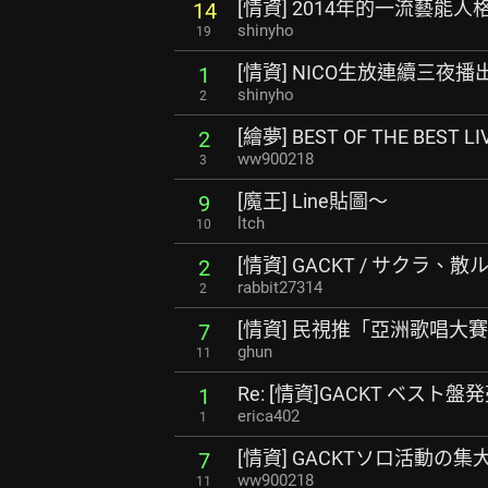
[情資] 2014年的一流藝能人
14
shinyho
19
[情資] NICO生放連續三夜
1
shinyho
2
[繪夢] BEST OF THE BEST LIV
2
ww900218
3
[魔王] Line貼圖～
9
ltch
10
[情資] GACKT / サクラ、散
2
rabbit27314
2
[情資] 民視推「亞洲歌唱大賽
7
ghun
11
Re: [情資]GACKT ベスト
1
erica402
1
[情資] GACKTソロ活動の集
7
ww900218
11