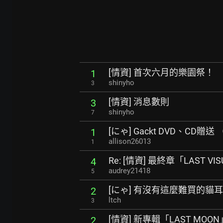
[情資] 首次六月的樂園祭！
1
shinyho
3
[情資] 消息數則
3
shinyho
7
[にゃ] Gackt DVD、CD贈
1
allison26013
1
Re: [情資] 最終章「LAST 
4
audrey21418
5
[にゃ] 有沒有這麼難買的貓耳
2
ltch
3
[情資] 新專輯「LAST MOON
2