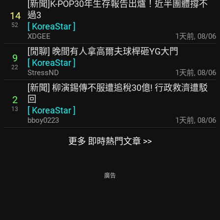
[新聞]K-POP30年生存報告出爐！近半團體撐不
過3
14
[
KoreaStar
]
52
XDGEE
1天前
,
08/06
[閒聊] 晚間有人拿高爾夫球桿砸YG大門
9
[
KoreaStar
]
22
StressND
1天前
,
08/06
[新聞] 柳演錫傳不服遭追稅30億! 行政救濟遭駁
回
2
[
KoreaStar
]
13
bboy0223
1天前
,
08/06
更多 即時熱門文章 >>
廣告