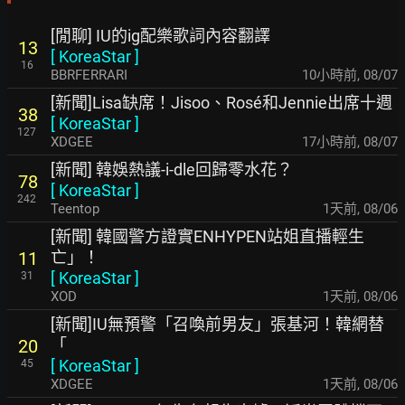
[閒聊] IU的ig配樂歌詞內容翻譯
13
[
KoreaStar
]
16
BBRFERRARI
10小時前
,
08/07
[新聞]Lisa缺席！Jisoo、Rosé和Jennie出席十週
38
[
KoreaStar
]
127
XDGEE
17小時前
,
08/07
[新聞] 韓娛熱議-i-dle回歸零水花？
78
[
KoreaStar
]
242
Teentop
1天前
,
08/06
[新聞] 韓國警方證實ENHYPEN站姐直播輕生
亡」！
11
[
KoreaStar
]
31
XOD
1天前
,
08/06
[新聞]IU無預警「召喚前男友」張基河！韓網替
「
20
[
KoreaStar
]
45
XDGEE
1天前
,
08/06