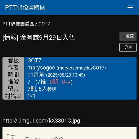
PTT
偶像團體區
PTT偶像團體區
/
GOT7
[情報] 金有謙9月29日入伍
＋收藏
分享
看板
GOT7
作者
marysogoo
(marylovemaydayGOT7)
時間
11月前
(2025/08/23 13:49)
推噓
7
(
7
推
0
噓
0
→
)
留言
7則, 6人
參與
討論串
1/1
http://i.imgur.com/kX3801G.jpg