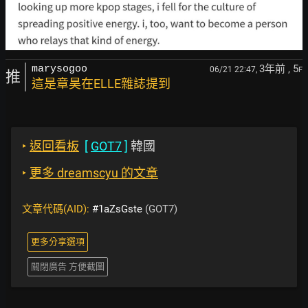
3年前
, 5
marysogoo
06/21 22:47,
F
推
這是章昊在ELLE雜誌提到
‣
返回看板
[
GOT7
]
韓國
‣
更多 dreamscyu 的文章
文章代碼(AID):
#1aZsGste
(GOT7)
更多分享選項
關閉廣告 方便截圖