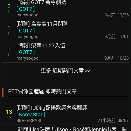
[情報] GOT7 新專劇透
2
[
GOT7
]
2
marysogoo
8月前
,
11/26
[閒聊] 鳥寶寶11月閒聊
1
[
GOT7
]
1
marysogoo
9月前
,
11/01
[情報] 榮宰11.27入伍
1
[
GOT7
]
1
marysogoo
9月前
,
10/26
更多 近期熱門文章 >>
PTT偶像團體區 即時熱門文章
[閒聊] IU的ig配樂歌詞內容翻譯
13
[
KoreaStar
]
16
BBRFERRARI
21小時前
,
08/07
[新聞]Lisa缺席！Jisoo、Rosé和Jennie出席十週