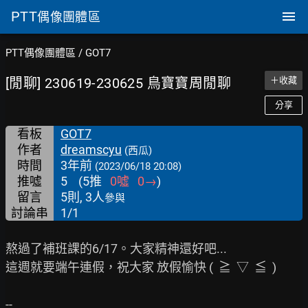
PTT
偶像團體區
PTT偶像團體區
/
GOT7
[閒聊] 230619-230625 鳥寶寶周閒聊
＋收藏
分享
看板
GOT7
作者
dreamscyu
(西瓜)
時間
3年前
(2023/06/18 20:08)
推噓
5
(
5
推
0
噓
0
→
)
留言
5則, 3人
參與
討論串
1/1
熬過了補班課的6/17。大家精神還好吧...

這週就要端午連假，祝大家 放假愉快 (  ≧  ▽  ≦  )
