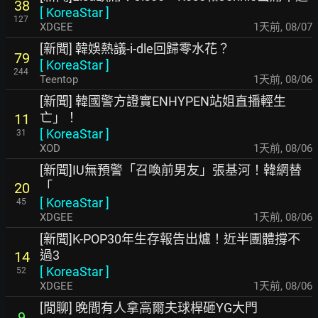
38
[
KoreaStar
]
127
XDGEE
1天前
,
08/07
[新聞] 韓娛熱議-i-dle回歸零水花？
79
[
KoreaStar
]
244
Teentop
1天前
,
08/06
[新聞] 韓國警方證實ENHYPEN站姐直播輕生
亡」！
11
[
KoreaStar
]
31
XOD
1天前
,
08/06
[新聞]IU無預警「召喚前男友」張基河！韓網替
「
20
[
KoreaStar
]
45
XDGEE
1天前
,
08/06
[新聞]K-POP30年生存報告出爐！近半團體撐不
過3
14
[
KoreaStar
]
52
XDGEE
1天前
,
08/06
[閒聊] 晚間有人拿高爾夫球桿砸YG大門
9