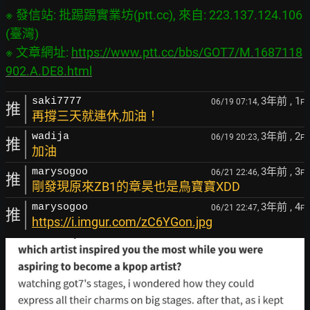
※ 發信站: 批踢踢實業坊(ptt.cc), 來自: 223.137.124.106 
(臺灣)

※ 文章網址: 
https://www.ptt.cc/bbs/GOT7/M.1687118
902.A.DE8.html
3年前
, 1
saki7777
06/19 07:14,
F
推
再撐三天就連休,加油！
3年前
, 2
wadija
06/19 20:23,
F
推
加油
3年前
, 3
marysogoo
06/21 22:46,
F
推
剛發現原來ZB1的章昊也是鳥寶寶XDD
3年前
, 4
marysogoo
06/21 22:47,
F
推
https://i.imgur.com/zC6YGon.jpg