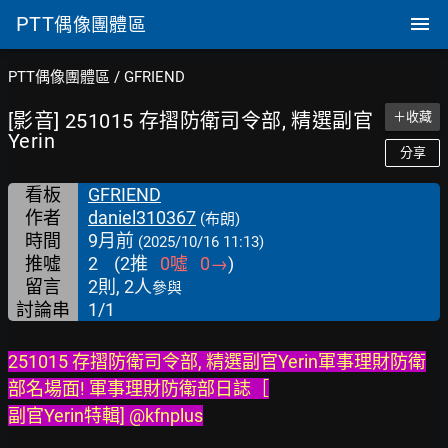
PTT
偶像團體區
PTT偶像團體區
/
GFRIEND
[影音] 251015 存摺防衛司令部, 精選副官
＋收藏
Yerin
分享
看板
GFRIEND
作者
daniel310367
(布朗)
時間
9月前
(2025/10/16 11:13)
推噓
2
(
2
推
0
噓
0
→
)
留言
2則, 2人
參與
討論串
1/1
251015 存摺防衛司令部, 精選副官Yerin軍事理財防衛
部名場面! 軍事理財防衛部日誌［
副官Yerin特輯] @kfnplus