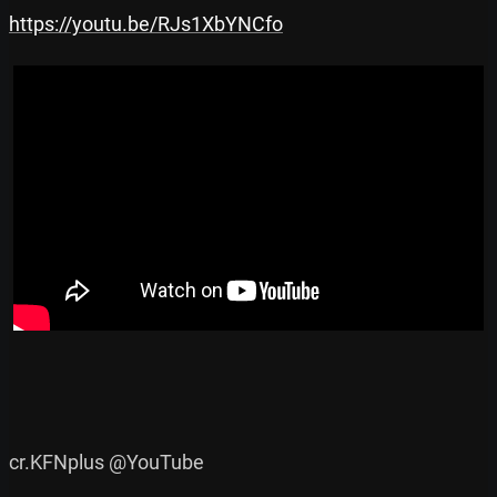
https://youtu.be/RJs1XbYNCfo
cr.KFNplus @YouTube
