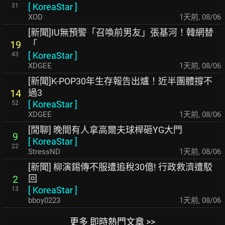
[
KoreaStar
]
31
XOD
1天前
,
08/06
[新聞]IU無預警「召喚前男友」張基河！韓網替
「
19
[
KoreaStar
]
43
XDGEE
1天前
,
08/06
[新聞]K-POP30年生存報告出爐！近半團體撐不
過3
14
[
KoreaStar
]
52
XDGEE
1天前
,
08/06
[閒聊] 晚間有人拿高爾夫球桿砸YG大門
9
[
KoreaStar
]
22
StressND
1天前
,
08/06
[新聞] 柳演錫傳不服遭追稅30億! 行政救濟遭駁
回
2
[
KoreaStar
]
13
bboy0223
1天前
,
08/06
更多 即時熱門文章 >>