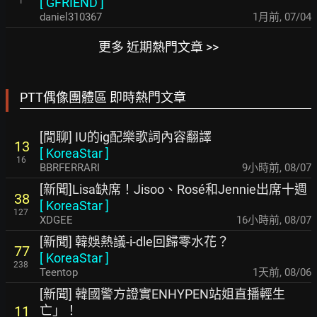
[
GFRIEND
]
1
daniel310367
1月前
,
07/04
更多 近期熱門文章 >>
PTT偶像團體區 即時熱門文章
[閒聊] IU的ig配樂歌詞內容翻譯
13
[
KoreaStar
]
16
BBRFERRARI
9小時前
,
08/07
[新聞]Lisa缺席！Jisoo、Rosé和Jennie出席十週
38
[
KoreaStar
]
127
XDGEE
16小時前
,
08/07
[新聞] 韓娛熱議-i-dle回歸零水花？
77
[
KoreaStar
]
238
Teentop
1天前
,
08/06
[新聞] 韓國警方證實ENHYPEN站姐直播輕生
亡」！
11