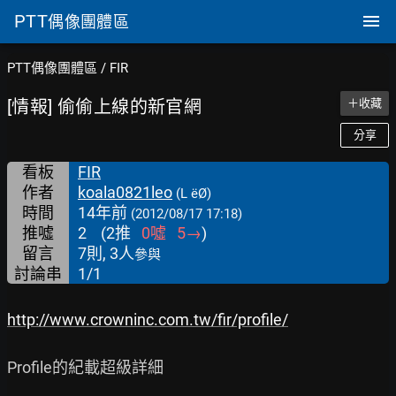
PTT
偶像團體區
PTT偶像團體區
/
FIR
[情報] 偷偷上線的新官網
＋收藏
分享
看板
FIR
作者
koala0821leo
(L ëØ)
時間
14年前
(2012/08/17 17:18)
推噓
2
(
2
推
0
噓
5
→
)
留言
7則, 3人
參與
討論串
1/1
http://www.crowninc.com.tw/fir/profile/
Profile的紀載超級詳細
