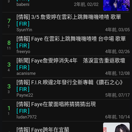
3
babeni
2年前
,
02/02
[情報] 3/5 詹雯婷在雲彩上跳舞嘰嘰喳喳 歌單
7
[
FIR
]
7
SyunYin
4年前
,
03/05
[情報] Faye 在雲彩上跳舞嘰嘰喳喳 台中場 歌單
8
[
FIR
]
11
freeryo
4年前
,
02/26
[新聞] Faye詹雯婷消失4年 落淚宣告重返歌壇
3
[
FIR
]
4
acanisme
4年前
,
12/08
[情報] F.I.R.睽違2年發行全新專輯《鑽石之心》
3
[
FIR
]
3
Payne22
5年前
,
07/17
[情報] Faye在蒙面唱將猜猜猜出現
1
[
FIR
]
1
ludan7972
6年前
,
10/14
[情報] Faye跨年在宜蘭