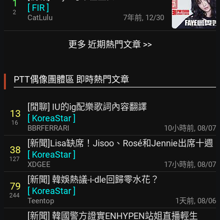
1
[
FIR
]
2
CatLulu
7年前
,
12/30
更多 近期熱門文章 >>
PTT偶像團體區 即時熱門文章
[閒聊] IU的ig配樂歌詞內容翻譯
13
[
KoreaStar
]
16
BBRFERRARI
10小時前
,
08/07
[新聞]Lisa缺席！Jisoo、Rosé和Jennie出席十週
38
[
KoreaStar
]
127
XDGEE
17小時前
,
08/07
[新聞] 韓娛熱議-i-dle回歸零水花？
79
[
KoreaStar
]
244
Teentop
1天前
,
08/06
[新聞] 韓國警方證實ENHYPEN站姐直播輕生