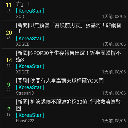
亡」！
11
[
KoreaStar
]
31
XOD
1天前
,
08/06
[新聞]IU無預警「召喚前男友」張基河！韓網替
「
20
[
KoreaStar
]
45
XDGEE
1天前
,
08/06
[新聞]K-POP30年生存報告出爐！近半團體撐不
過3
14
[
KoreaStar
]
52
XDGEE
1天前
,
08/06
[閒聊] 晚間有人拿高爾夫球桿砸YG大門
9
[
KoreaStar
]
22
StressND
1天前
,
08/06
[新聞] 柳演錫傳不服遭追稅30億! 行政救濟遭駁
回
2
[
KoreaStar
]
13
bboy0223
1天前
,
08/06