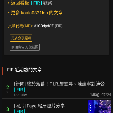
‣
返回看板
[
FIR
]
觀察
‣
更多 koala0821leo 的文章
文章代碼(AID):
#1GBdpdOZ
(FIR)
更多分享選項
關閉廣告 方便截圖
FIR 近期熱門文章
[新聞] 終於落幕！F.I.R.詹雯婷、陳建寧對簿公
2
[
FIR
]
2
testutw
1年前
,
07/24
[照片] Faye 尾牙照片分享
3
[
FIR
]