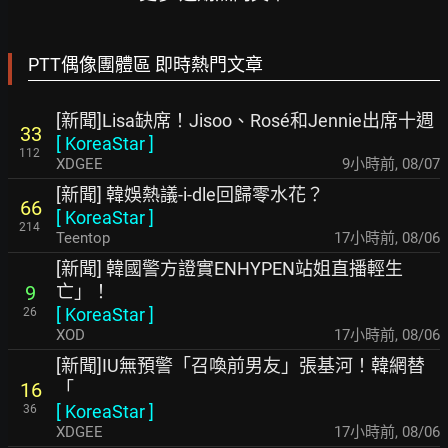
PTT偶像團體區 即時熱門文章
[新聞]Lisa缺席！Jisoo、Rosé和Jennie出席十週
33
[
KoreaStar
]
112
XDGEE
9小時前
,
08/07
[新聞] 韓娛熱議-i-dle回歸零水花？
66
[
KoreaStar
]
214
Teentop
17小時前
,
08/06
[新聞] 韓國警方證實ENHYPEN站姐直播輕生
亡」！
9
[
KoreaStar
]
26
XOD
17小時前
,
08/06
[新聞]IU無預警「召喚前男友」張基河！韓網替
「
16
[
KoreaStar
]
36
XDGEE
17小時前
,
08/06