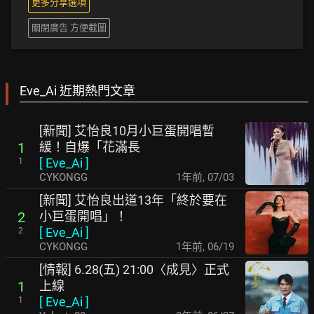
更多分享選項
關閉廣告 方便截圖
Eve_Ai 近期熱門文章
[新聞] 艾怡良10月小巨蛋開唱暫
緩！自爆「花滿長
1
[
Eve_Ai
]
1
CYKONGG
1年前
,
07/03
[新聞] 艾怡良出道13年「終於要在
小巨蛋開唱」！
2
[
Eve_Ai
]
2
CYKONGG
1年前
,
06/19
[情報] 6.28(五) 21:00〈成見〉正式
上線
1
[
Eve_Ai
]
1