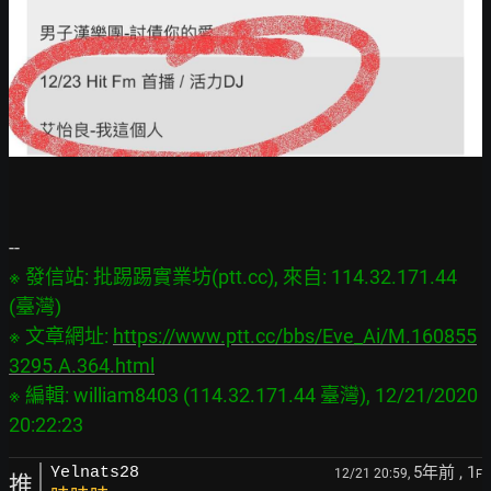
※ 發信站: 批踢踢實業坊(ptt.cc), 來自: 114.32.171.44 
(臺灣)

※ 文章網址: 
https://www.ptt.cc/bbs/Eve_Ai/M.160855
3295.A.364.html
※ 編輯: william8403 (114.32.171.44 臺灣), 12/21/2020 
5年前
, 1
Yelnats28
12/21 20:59,
F
推