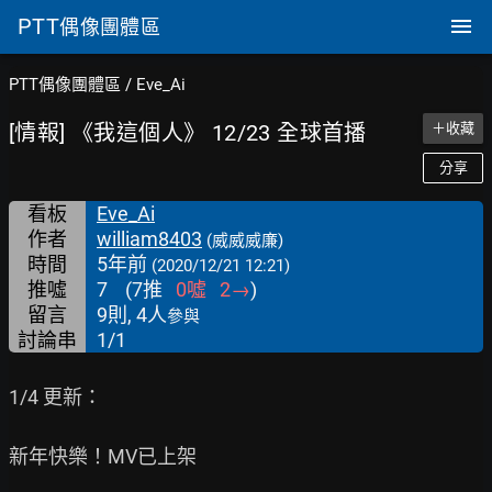
PTT
偶像團體區
PTT偶像團體區
/
Eve_Ai
[情報] 《我這個人》 12/23 全球首播
＋收藏
分享
看板
Eve_Ai
作者
william8403
(威威威廉)
時間
5年前
(2020/12/21 12:21)
推噓
7
(
7
推
0
噓
2
→
)
留言
9則, 4人
參與
討論串
1/1
1/4 更新：

新年快樂！MV已上架
