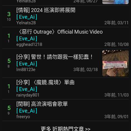
Yelnats28
2年前
,
06/27
[情報] 2024 巡演即將展開
3
[
Eve_Ai
]
10
Yelnats28
2年前
,
03/11
〈惡行 Outrage〉Official Music Video
1
[
Eve_Ai
]
1
egghead1218
2年前
,
10/08
[分享] 警世！請勿跟我一樣犯蠢！
5
[
Eve_Ai
]
8
lm88123e
3年前
,
02/18
[分享] 〈魔鏡.魔境〉單曲
1
[
Eve_Ai
]
1
rainyday801
3年前
,
11/03
[閒聊] 高流演唱會歌單
5
[
Eve_Ai
]
9
freeryo
3年前
,
09/01
更多 近期熱門文章 >>