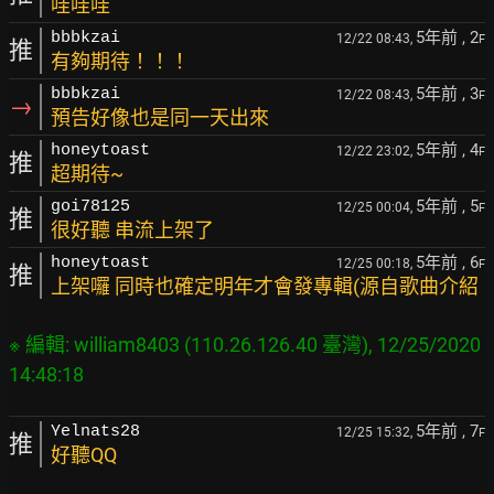
哇哇哇
5年前
, 2
bbbkzai
12/22 08:43,
F
推
有夠期待！！！
5年前
, 3
bbbkzai
12/22 08:43,
F
→
預告好像也是同一天出來
5年前
, 4
honeytoast
12/22 23:02,
F
推
超期待~
5年前
, 5
goi78125
12/25 00:04,
F
推
很好聽 串流上架了
5年前
, 6
honeytoast
12/25 00:18,
F
推
上架囉 同時也確定明年才會發專輯(源自歌曲介紹
※ 編輯: william8403 (110.26.126.40 臺灣), 12/25/2020 
5年前
, 7
Yelnats28
12/25 15:32,
F
推
好聽QQ