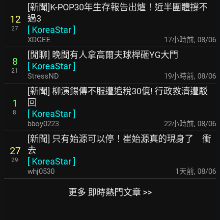
[新聞]K-POP30年生存報告出爐！近半團體撐不
過3
12
[
KoreaStar
]
27
XDGEE
17小時前
,
08/06
[閒聊] 晚間有人拿高爾夫球桿砸YG大門
8
[
KoreaStar
]
21
StressND
19小時前
,
08/06
[新聞] 柳演錫傳不服遭追稅30億! 行政救濟遭駁
回
1
[
KoreaStar
]
8
bboy0223
22小時前
,
08/06
[新聞] 只有始源可以停！崔始源真的現身了 衝
去
27
[
KoreaStar
]
29
whj0530
1天前
,
08/06
更多 即時熱門文章 >>