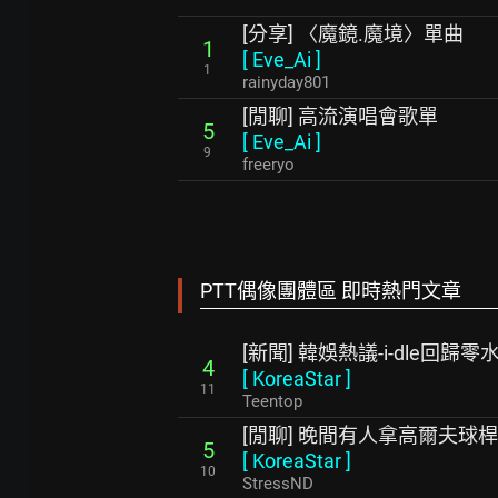
[分享] 〈魔鏡.魔境〉單曲
1
[
Eve_Ai
]
1
rainyday801
[閒聊] 高流演唱會歌單
5
[
Eve_Ai
]
9
freeryo
PTT偶像團體區 即時熱門文章
[新聞] 韓娛熱議-i-dle回歸零
4
[
KoreaStar
]
11
Teentop
[閒聊] 晚間有人拿高爾夫球
5
[
KoreaStar
]
10
StressND