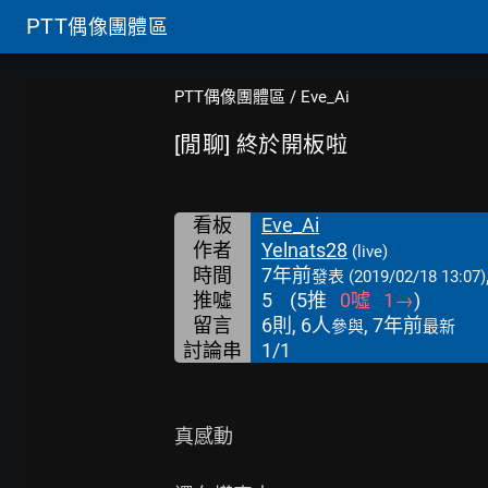
PTT
偶像團體區
PTT偶像團體區
/
Eve_Ai
[閒聊] 終於開板啦
看板
Eve_Ai
作者
Yelnats28
(live)
時間
7年前
發表
(2019/02/18 13:07)
推噓
5
(
5
推
0
噓
1
→
)
留言
6則, 6人
, 7年前
參與
最新
討論串
1/1
真感動
