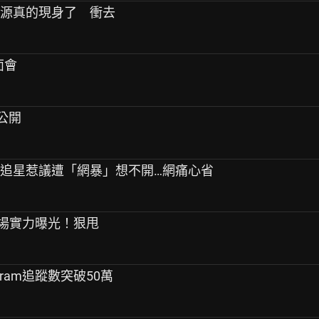
始源真的現身了 衝去
面會
容公開
生！追星惹議遭「網暴」想不開…網痛心省
ooza現場實力曝光！狠甩
agram追蹤數突破50萬