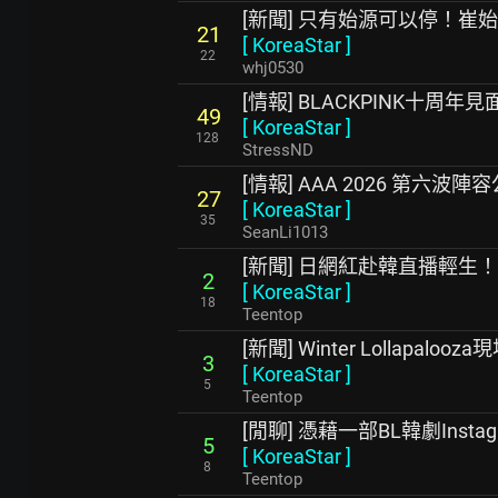
[新聞] 只有始源可以停！崔
21
[
KoreaStar
]
22
whj0530
[情報] BLACKPINK十周年見
49
[
KoreaStar
]
128
StressND
[情報] AAA 2026 第六波陣
27
[
KoreaStar
]
35
SeanLi1013
[新聞] 日網紅赴韓直播輕
2
[
KoreaStar
]
18
Teentop
[新聞] Winter Lollapal
3
[
KoreaStar
]
5
Teentop
[閒聊] 憑藉一部BL韓劇Inst
5
[
KoreaStar
]
8
Teentop