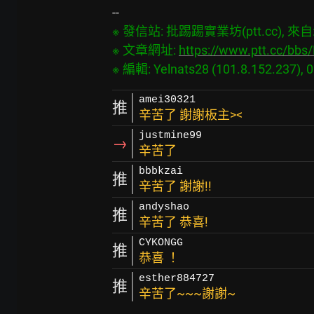
※ 發信站: 批踢踢實業坊(ptt.cc), 來自: 1
※ 文章網址: 
https://www.ptt.cc/bb
amei30321
推
辛苦了 謝謝板主><
justmine99
→
辛苦了
bbbkzai
推
辛苦了 謝謝!!
andyshao
推
辛苦了 恭喜!
CYKONGG
推
恭喜 ！
esther884727
推
辛苦了~~~謝謝~