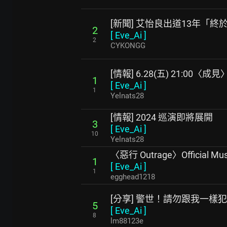
[新聞] 艾怡良出道13年「
2
[
Eve_Ai
]
2
CYKONGG
[情報] 6.28(五) 21:00〈
1
[
Eve_Ai
]
1
Yelnats28
[情報] 2024 巡演即將展開
3
[
Eve_Ai
]
10
Yelnats28
〈惡行 Outrage〉Official Mus
1
[
Eve_Ai
]
1
egghead1218
[分享] 警世！請勿跟我一樣
5
[
Eve_Ai
]
8
lm88123e