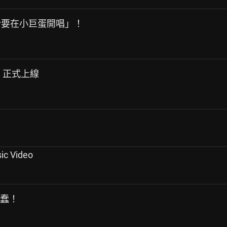
終於要在小巨蛋開唱」！
成見〉正式上線
ic Video
犯蠢！