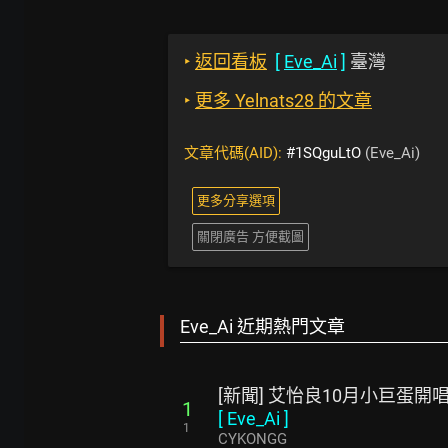
‣
返回看板
[
Eve_Ai
]
臺灣
‣
更多 Yelnats28 的文章
文章代碼(AID):
#1SQguLtO
(Eve_Ai)
更多分享選項
關閉廣告 方便截圖
Eve_Ai 近期熱門文章
[新聞] 艾怡良10月小巨蛋
1
[
Eve_Ai
]
1
CYKONGG