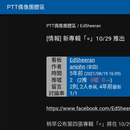
PTT
偶像團體區
PTT偶像團體區
/
EdSheeran
[情報] 新專輯「=」10/29 推出
看板
EdSheeran
作者
anjohn
(安囧)
時間
5年前
(2021/08/19 16:09)
推噓
2
(
2
推
0
噓
0
→
)
留言
2則, 2人
, 4年前
參與
最新
討論串
1/1
https://www.facebook.com/EdShe
稍早公布第四張專輯「=」將在 10/2