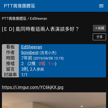
PTT
偶像團體區
PTT偶像團體區
/
EdSheeran
[ＥＤ] 能同時看這兩人表演該多好？
＋收藏
分享
看板
EdSheeran
作者
lionsbest
(吉見小杰)
時間
7年前
(2019/04/08 13:19)
推噓
2
(
2
推
0
噓
1
→
)
留言
3則, 2人
參與
討論串
1/1
https://i.imgur.com/YC6kjKX.jpg