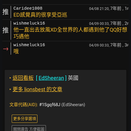
7年前
, 1
Caridee1008
04/08 21:20,
F
推
ED感覺真的很享受亞巡
7年前
, 2
wishmeluck16
04/09 00:33,
F
推
他一直出去放風XD全世界的人都遇到他了QQ好想
巧遇他
7年前
, 3
wishmeluck16
04/09 00:33,
F
→
哦
‣
返回看板
[
EdSheeran
]
英國
‣
更多 lionsbest 的文章
文章代碼(AID):
#1Sgqf68J
(EdSheeran)
更多分享選項
關閉廣告 方便截圖