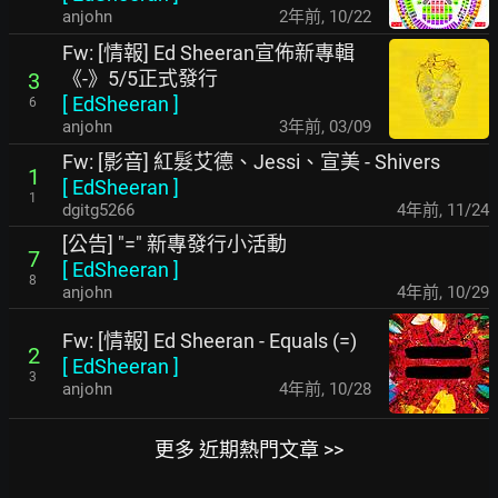
anjohn
2年前
,
10/22
Fw: [情報] Ed Sheeran宣佈新專輯
《-》5/5正式發行
3
[
EdSheeran
]
6
anjohn
3年前
,
03/09
Fw: [影音] 紅髮艾德、Jessi、宣美 - Shivers
1
[
EdSheeran
]
1
dgitg5266
4年前
,
11/24
[公告] "=" 新專發行小活動
7
[
EdSheeran
]
8
anjohn
4年前
,
10/29
Fw: [情報] Ed Sheeran - Equals (=)
2
[
EdSheeran
]
3
anjohn
4年前
,
10/28
更多 近期熱門文章 >>