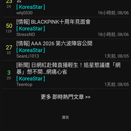
去
23
[
KoreaStar
]
24
whj0530
16小時前
,
08/06
[情報] BLACKPINK十周年見面會
50
[
KoreaStar
]
129
StressND
18小時前
,
08/06
[情報] AAA 2026 第六波陣容公開
27
[
KoreaStar
]
35
SeanLi1013
1天前
,
08/05
[新聞] 日網紅赴韓直播輕生！追星惹議遭「網
暴」想不開…網痛心省
3
[
KoreaStar
]
20
Teentop
1天前
,
08/05
更多 即時熱門文章 >>
廣告