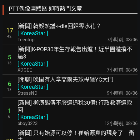
PTT偶像團體區 即時熱門文章
[新聞] 韓娛熱議-i-dle回歸零水花？
17
[
KoreaStar
]
42
Teentop
7小時前
,
08/06
[新聞]K-POP30年生存報告出爐！近半團體撐不
過3
5
[
KoreaStar
]
16
XDGEE
7小時前
,
08/06
[閒聊] 晚間有人拿高爾夫球桿砸YG大門
6
[
KoreaStar
]
18
StressND
9小時前
,
08/06
[新聞] 柳演錫傳不服遭追稅30億! 行政救濟遭駁
回
1
[
KoreaStar
]
6
bboy0223
12小時前
,
08/06
[新聞] 只有始源可以停！崔始源真的現身了 衝