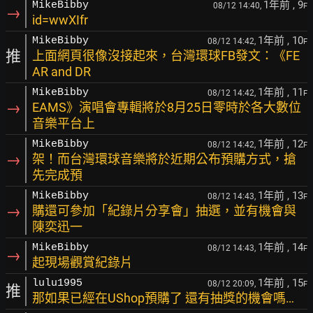
1年前
, 9
MikeBibby
08/12 14:40,
F
→
id=wwXIfr
1年前
, 10
MikeBibby
08/12 14:42,
F
推
上面網頁很像沒接起來，台灣環球FB發文：《FE
AR and DR
1年前
, 11
MikeBibby
08/12 14:42,
F
→
EAMS》演唱會專輯將於8月25日零時於各大數位
音樂平台上
1年前
, 12
MikeBibby
08/12 14:42,
F
→
架！而台灣環球音樂將於近期公布預購方式，搶
先完成預
1年前
, 13
MikeBibby
08/12 14:43,
F
→
購還可參加「紀錄片分享會」抽選，並有機會與
陳奕迅一
1年前
, 14
MikeBibby
08/12 14:43,
F
→
起現場觀賞紀錄片
1年前
, 15
lulu1995
08/12 20:09,
F
推
那如果已經在UShop預購了 還有抽獎的機會嗎…