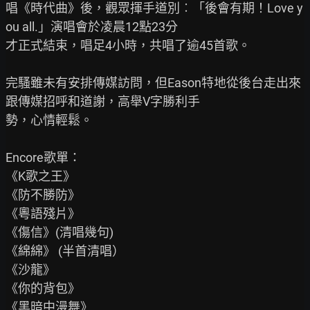
唱《時代曲》後，觀眾揮手道別︰「後會有期！Love y
ou all.」演唱會於凌晨12點23分

才正式結束，唱足4小時，共唱了逾45首歌。

完騷雖未有安排傳媒訪問，但Eason特地從後台走出來
跟傳媒招呼和道謝，高舉V字勝利手

勢，心情輕鬆。

Encore歌單：

《K歌之王》

《防不勝防》

《粵語殘片》

《傷信》(清唱幾句)

《綿綿》 (半首清唱）

《沙龍》

《你的背包》

《黑暗中漫舞》
