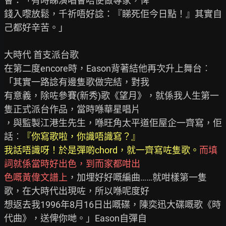
會：「有時睇演唱會唔使做專家，俾

錢入嚟放鬆，千祈唔好諗：『睇死佢今日點！』其實自
己都好辛苦。」

大時代 首支派台歌

在第二度encore時，Eason背著結他再次升上舞台︰
「其實一路諗有邊隻歌做完結，對我

有意義，除咗參賽(新秀)歌《望月》，就係我人生第一
隻正式派台作品，當時喺華星唱片

，與監製江港生先生，喺旺角太平道佢屋企一齊寫，佢
話︰
『你寫歌啦，你識唔識寫？』
我話唔識呀！於是彈啲chord，就一齊寫咗隻歌。
而填
詞就係當時好出色，到而家都咁出
色嘅黃偉文譜上
，加埋好好嘅編曲……就咁樣第一隻
歌，在大時代出現咗，所以喺呢度好

想返去我1996年8月16日出嘅碟，陳奕迅大碟嘅歌《時
代曲》，送俾你哋。」Eason自彈自
