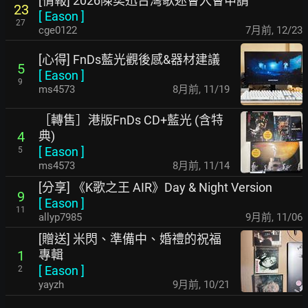
[情報] 2026陳奕迅台灣歌迷會入會申請
23
[
Eason
]
27
cge0122
7月前
,
12/23
[心得] FnDs藍光觀後感&器材建議
5
[
Eason
]
9
ms4573
8月前
,
11/19
［轉售］港版FnDs CD+藍光 (含特
典)
4
[
Eason
]
5
ms4573
8月前
,
11/14
[分享] 《K歌之王 AIR》Day & Night Version
9
[
Eason
]
11
allyp7985
9月前
,
11/06
[贈送] 米閃、準備中、婚禮的祝福
專輯
1
[
Eason
]
2
yayzh
9月前
,
10/21