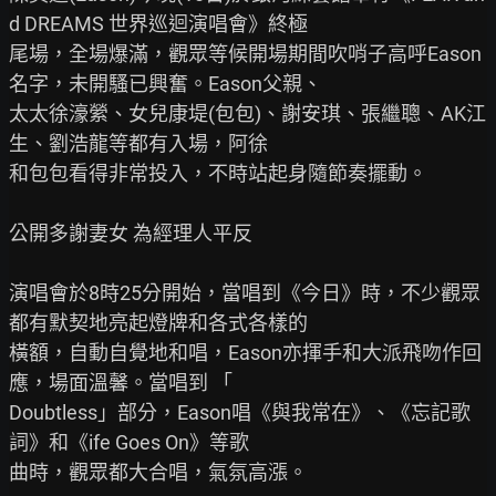
d DREAMS 世界巡迴演唱會》終極

尾場，全場爆滿，觀眾等候開場期間吹哨子高呼Eason
名字，未開騷已興奮。Eason父親、

太太徐濠縈、女兒康堤(包包)、謝安琪、張繼聰、AK江
生、劉浩龍等都有入場，阿徐

和包包看得非常投入，不時站起身隨節奏擺動。

公開多謝妻女 為經理人平反

演唱會於8時25分開始，當唱到《今日》時，不少觀眾
都有默契地亮起燈牌和各式各樣的

橫額，自動自覺地和唱，Eason亦揮手和大派飛吻作回
應，場面溫馨。當唱到 「

Doubtless」部分，Eason唱《與我常在》、《忘記歌
詞》和《ife Goes On》等歌

曲時，觀眾都大合唱，氣氛高漲。
