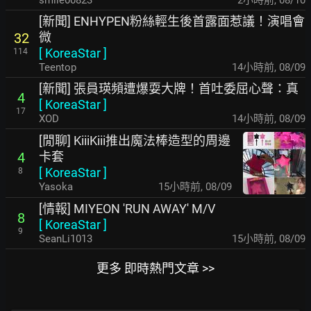
[新聞] ENHYPEN粉絲輕生後首露面惹議！演唱會
微
32
[
KoreaStar
]
114
Teentop
14小時前
,
08/09
[新聞] 張員瑛頻遭爆耍大牌！首吐委屈心聲：真
4
[
KoreaStar
]
17
XOD
14小時前
,
08/09
[閒聊] KiiiKiii推出魔法棒造型的周邊
卡套
4
[
KoreaStar
]
8
Yasoka
15小時前
,
08/09
[情報] MIYEON 'RUN AWAY' M/V
8
[
KoreaStar
]
9
SeanLi1013
15小時前
,
08/09
更多 即時熱門文章 >>