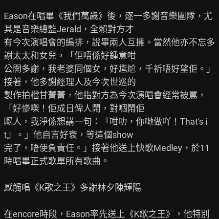
Eason在唱畢《我們萬歲》後，逐一多謝音樂團隊，尤
其是音樂總監Jerald，全賴對方才

有今次演唱會的編排，說畢兩人互擁。當然他亦不忘多
謝太太和女兒，「佢唔係好鍾意咁

公開多謝，我老婆同個女，好尷尬，千祈唔好望佢。」
接著，他多謝經理人及今次世巡的

製作拍檔甘菁菁，他指對方為今次演唱會經常被罵，
「好慘㗎！佢成日俾人鬧，對嗰鬧佢

嘅人，我淨係想講一句：『咁叻，你哋做吖！That's i
t』。」他自言好衰，等這個show

完了，唔使負責任。」接著他送上快歌Medley，於11
時唱畢正式歌單所有歌曲。

感觸唱《K歌之王》多謝林夕陳輝陽

在encore時段，Eason率先送上《K歌之王》，他特別