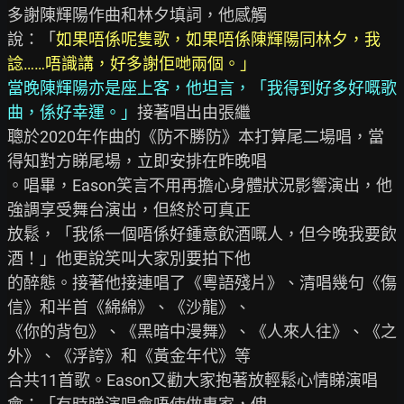
多謝陳輝陽作曲和林夕填詞，他感觸

說：「
如果唔係呢隻歌，如果唔係陳輝陽同林夕，我
諗……唔識講，好多謝佢哋兩個。」
當晚陳輝陽亦是座上客，他坦言，「我得到好多好嘅歌
曲，係好幸運。」
接著唱出由張繼

聰於2020年作曲的《防不勝防》本打算尾二場唱，當
得知對方睇尾場，立即安排在昨晚唱

。唱畢，Eason笑言不用再擔心身體狀況影響演出，他
強調享受舞台演出，但終於可真正

放鬆，「我係一個唔係好鍾意飲酒嘅人，但今晚我要飲
酒！」他更說笑叫大家別要拍下他

的醉態。接著他接連唱了《粵語殘片》、清唱幾句《傷
信》和半首《綿綿》、《沙龍》、

《你的背包》、《黑暗中漫舞》、《人來人往》、《之
外》、《浮誇》和《黃金年代》等

合共11首歌。Eason又勸大家抱著放輕鬆心情睇演唱