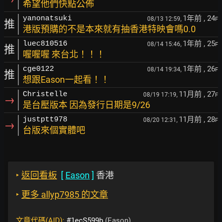
希望他們快點公佈
1年前
, 24
yanonatsuki
08/13 12:59,
F
推
港版預購的不是本來就有抽香港特映會嗎0.0
1年前
, 25
luec810516
08/14 15:46,
F
推
喔喔喔 來台北！！！
1年前
, 26
cge0122
08/14 19:34,
F
推
想跟Eason一起看！！
11月前
, 27
Christelle
08/19 17:19,
F
→
是台壓版本 因為發行日期是9/26
11月前
, 28
justptt978
08/20 12:31,
F
→
台版來個實體吧
‣
返回看板
[
Eason
]
香港
‣
更多 allyp7985 的文章
文章代碼(AID):
#1ecS599b
(Eason)