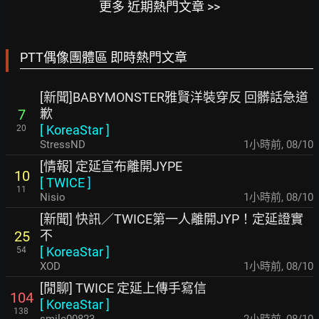
更多 近期熱門文章 >>
PTT偶像團體區 即時熱門文章
[新聞]BABYMONSTER雅賢洋裝穿反 回髒話急道
歉
7
[
KoreaStar
]
20
StressND
1小時前
,
08/10
[情報] 定延宣布離開JYPE
10
[
TWICE
]
11
Nisio
1小時前
,
08/10
[新聞] 快訊／TWICE第一人離開JYP！定延證實
不
25
[
KoreaStar
]
54
XOD
1小時前
,
08/10
[閒聊] TWICE 定延上傳手寫信
104
[
KoreaStar
]
138
smile00823
2小時前
,
08/10