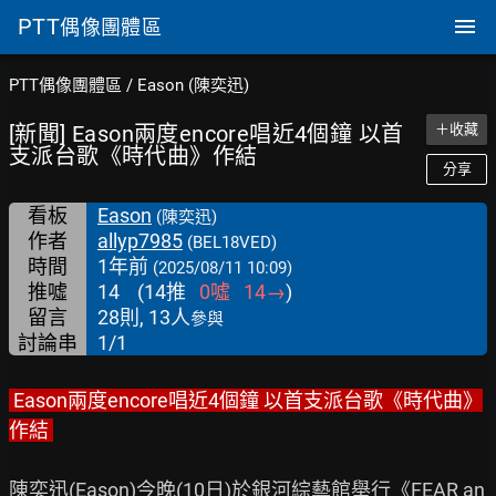
PTT
偶像團體區
PTT偶像團體區
/
Eason (陳奕迅)
[新聞] Eason兩度encore唱近4個鐘 以首
＋收藏
支派台歌《時代曲》作結
分享
看板
Eason
(陳奕迅)
作者
allyp7985
(BEL18VED)
時間
1年前
(2025/08/11 10:09)
推噓
14
(
14
推
0
噓
14
→
)
留言
28則, 13人
參與
討論串
1/1
 Eason兩度encore唱近4個鐘 以首支派台歌《時代曲》
作結 
陳奕迅(Eason)今晚(10日)於銀河綜藝館舉行《FEAR an