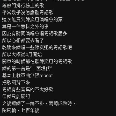
等熱門排行榜上的歌

平常幾乎沒怎麼聽粵語歌

這次能買到陳奕迅演唱會的票

算是一件意料之外的事

因為有聽聞演唱會唱粵語歌居多

所以心想都要去看了

乾脆來練唱一些陳奕迅的粵語歌吧

所以大概從4月開始

開車的時候都在聽陳奕迅的粵語歌

練的第一首是”十面埋伏”

基本上就單曲無限repeat

把歌詞背下來

粵語有些音真的不太好發

但就只能硬記

之後還練了一絲不掛、葡萄成熟時、

陀飛輪、七百年後
