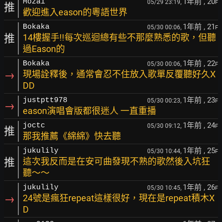
1年前
, 20
Mozai
05/29 23:19,
F
推
歡迎進入eason的粵語世界
1年前
, 21
Bokaka
05/30 00:06,
F
推
14樓握手!!每次巡迴總有些不那麼熟悉的歌，但聽
過Eason的
1年前
, 22
Bokaka
05/30 00:06,
F
→
現場詮釋後，通常會忍不住放入歌單反覆聽好久X
DD
1年前
, 23
justptt978
05/30 00:23,
F
→
eason演唱會版都很迷人 一直重播
1年前
, 24
joctc
05/30 09:12,
F
推
那我推薦《綿綿》快去聽
1年前
, 25
jukulily
05/30 10:44,
F
推
這次我反而是在安可曲發現不熟的歌然後入坑狂
聽～～
1年前
, 26
jukulily
05/30 10:45,
F
→
24號是瘋狂repeat這樣很好，現在是repeat積木X
D