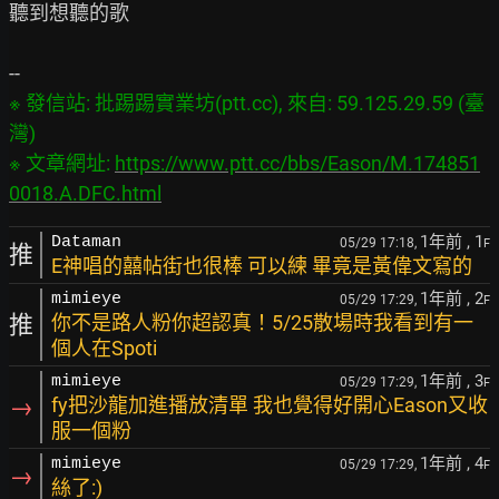
聽到想聽的歌

※ 發信站: 批踢踢實業坊(ptt.cc), 來自: 59.125.29.59 (臺
灣)

※ 文章網址: 
https://www.ptt.cc/bbs/Eason/M.174851
0018.A.DFC.html
1年前
, 1
Dataman
05/29 17:18,
F
推
E神唱的囍帖街也很棒 可以練 畢竟是黃偉文寫的
1年前
, 2
mimieye
05/29 17:29,
F
推
你不是路人粉你超認真！5/25散場時我看到有一
個人在Spoti
1年前
, 3
mimieye
05/29 17:29,
F
→
fy把沙龍加進播放清單 我也覺得好開心Eason又收
服一個粉
1年前
, 4
mimieye
05/29 17:29,
F
→
絲了:)