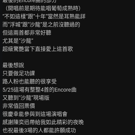
最後的Encore曲的部分

（開唱前是期待能唱葡萄成熟時）

“不如這樣”跟”十年”當然是耳熟能詳

而”浮城”跟”沙龍”是之前沒聽過的

但這兩首都非常好聽

尤其是”沙龍”

超級驚艷當下直接愛上這首歌

最後想說

只要做足功課

路人粉也能聽的很享受

5/25這場有整整4首的Encore曲

又聽到”沙龍”現場版

非常值回票價

很慶幸能參與到這場演唱會

感謝陳奕迅帶給我如此精彩的夜晚

也祝最後3場的人都能許願成功
