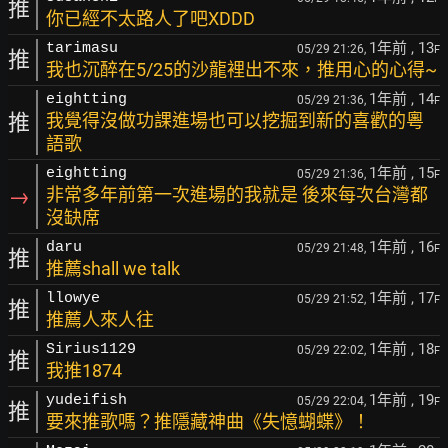
推
你已經不太路人了吧XDDD
1年前
, 13
tarimasu
05/29 21:26,
F
推
我也沉醉在5/25的沙龍裡出不來，推用心的心得~
1年前
, 14
eightting
05/29 21:36,
F
推
我覺得沒做功課進場也可以挖掘到新的喜歡的粵
語歌
1年前
, 15
eightting
05/29 21:36,
F
→
非常多年前第一次進場的我就是 後來每次台灣都
沒缺席
1年前
, 16
daru
05/29 21:48,
F
推
推薦shall we talk
1年前
, 17
llowye
05/29 21:52,
F
推
推薦人來人往
1年前
, 18
Sirius1129
05/29 22:02,
F
推
我推1874
1年前
, 19
yudeifish
05/29 22:04,
F
推
要來推歌嗎？推隱藏神曲《失憶蝴蝶》！