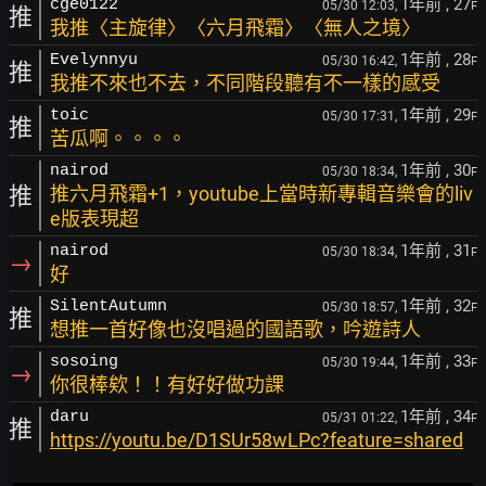
1年前
, 27
cge0122
05/30 12:03,
F
推
我推〈主旋律〉〈六月飛霜〉〈無人之境〉
1年前
, 28
Evelynnyu
05/30 16:42,
F
推
我推不來也不去，不同階段聽有不一樣的感受
1年前
, 29
toic
05/30 17:31,
F
推
苦瓜啊。。。。
1年前
, 30
nairod
05/30 18:34,
F
推
推六月飛霜+1，youtube上當時新專輯音樂會的liv
e版表現超
1年前
, 31
nairod
05/30 18:34,
F
→
好
1年前
, 32
SilentAutumn
05/30 18:57,
F
推
想推一首好像也沒唱過的國語歌，吟遊詩人
1年前
, 33
sosoing
05/30 19:44,
F
→
你很棒欸！！有好好做功課
1年前
, 34
daru
05/31 01:22,
F
推
https://youtu.be/D1SUr58wLPc?feature=shared