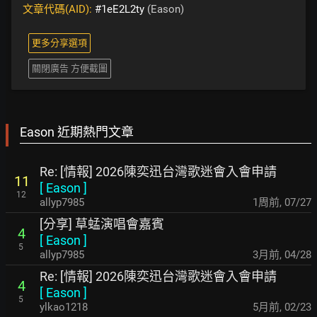
文章代碼(AID):
#1eE2L2ty
(Eason)
更多分享選項
關閉廣告 方便截圖
Eason 近期熱門文章
Re: [情報] 2026陳奕迅台灣歌迷會入會申請
11
[
Eason
]
12
allyp7985
1周前
,
07/27
[分享] 草蜢演唱會嘉賓
4
[
Eason
]
5
allyp7985
3月前
,
04/28
Re: [情報] 2026陳奕迅台灣歌迷會入會申請
4
[
Eason
]
5
ylkao1218
5月前
,
02/23