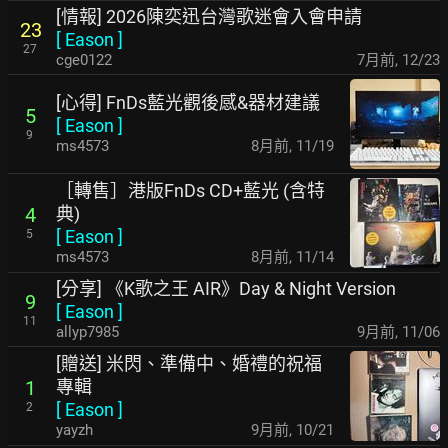
[情報] 2026陳奕迅台灣歌迷會入會申請
23
[
Eason
]
27
cge0122
7月前
,
12/23
[心得] FnDs藍光觀後感&器材建議
5
[
Eason
]
9
ms4573
8月前
,
11/19
［轉售］港版FnDs CD+藍光 (含特
典)
4
[
Eason
]
5
ms4573
8月前
,
11/14
[分享] 《K歌之王 AIR》Day & Night Version
9
[
Eason
]
11
allyp7985
9月前
,
11/06
[贈送] 米閃、準備中、婚禮的祝福
專輯
1
[
Eason
]
2
yayzh
9月前
,
10/21