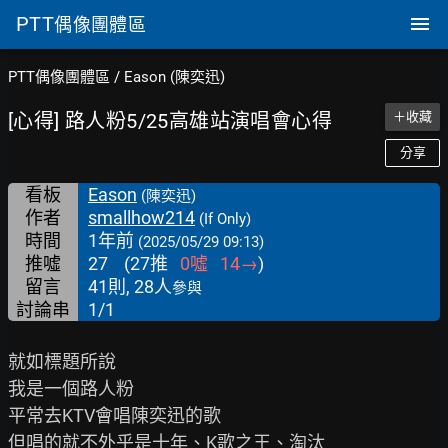
PTT
偶像團體區
PTT偶像團體區
/
Eason (陳奕迅)
[心得] 路人粉5/25高雄站演唱會心得
＋收藏
分享
看板
Eason
(陳奕迅)
作者
smallhow214
(If Only)
時間
1年前
(2025/05/29 09:13)
推噓
27
(
27
推
0
噓
14
→
)
留言
41則, 28人
參與
討論串
1/1
就如標題所說

我是一個路人粉

平常去KTV會唱陳奕迅的歌

但唱的就不外乎是十年、K歌之王、淘汰
