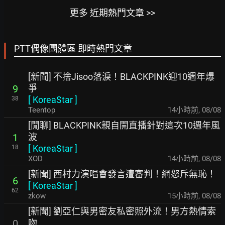
更多 近期熱門文章 >>
PTT偶像團體區 即時熱門文章
[新聞] 不捨Jisoo落淚！BLACKPINK迎10週年爆
爭
9
[
KoreaStar
]
38
Teentop
14小時前
,
08/08
[閒聊] BLACKPINK親自開直播針對這次10週年風
波
1
[
KoreaStar
]
18
XOD
14小時前
,
08/08
[新聞] 西村力演唱會發言遭審判！網怒斥無恥！
6
[
KoreaStar
]
62
zkow
15小時前
,
08/08
[新聞] 劉亞仁與男密友私密照外流！男方熱情索
吻
0