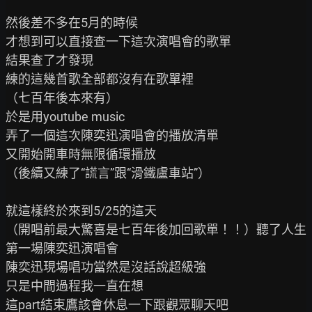
然後差不多在5月的時候

才想到可以直接查一下這次演唱會的歌單

結果查了才發現

練的這幾首歌全部都沒有在歌單裡

（七百年後本來有）

於是用youtube music

弄了一個這次陳奕迅演唱會的播放清單

又開始開車時無限循環播放

（後續又練了“謊言”跟“滑鐵盧車站”）

就這樣終於來到5/25的這天

（開唱前最大驚喜是七百年後加回歌單！！）聽了人生
第一場陳奕迅演唱會

陳奕迅現場唱功當然是沒話說超級強

只是中間過程我一直在想

這part結束鷹該會休息一下跟觀眾聊天吧
