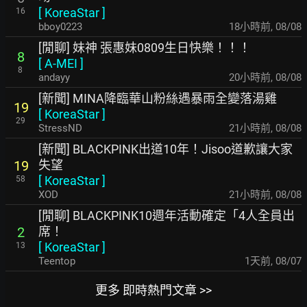
[
KoreaStar
]
16
bboy0223
18小時前
,
08/08
[閒聊] 妹神 張惠妹0809生日快樂！！！
8
[
A-MEI
]
8
andayy
20小時前
,
08/08
[新聞] MINA降臨華山粉絲遇暴雨全變落湯雞
19
[
KoreaStar
]
29
StressND
21小時前
,
08/08
[新聞] BLACKPINK出道10年！Jisoo道歉讓大家
失望
19
[
KoreaStar
]
58
XOD
21小時前
,
08/08
[閒聊] BLACKPINK10週年活動確定「4人全員出
席！
2
[
KoreaStar
]
13
Teentop
1天前
,
08/07
更多 即時熱門文章 >>