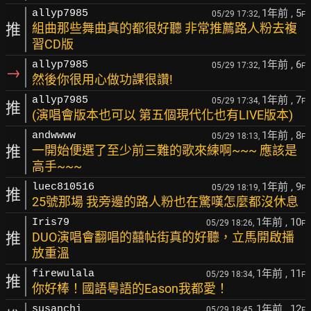
1年前
, 5
allyp7985
05/29 17:32,
F
推
組曲那些舞曲真的都很好聽 非常推薦路人粉去複
習CD版
1年前
, 6
allyp7985
05/29 17:32,
F
→
然後你很用心做功課很讚!
1年前
, 7
allyp7985
05/29 17:34,
F
推
(演唱會版本也可以 第五個現代化也有LIVE版本)
1年前
, 8
andwwww
05/29 18:13,
F
推
一開始便選了至少前三難的歌來練啊~~~ 應該是
高手~~~
1年前
, 9
luec810516
05/29 18:19,
F
推
25號那場 我旁邊的路人粉也在驚嘆怎麼都沒休息
1年前
, 10
Iris79
05/29 18:26,
F
推
DUO演唱會翻唱的囍帖街真的好聽，立馬開啟播
放重溫
1年前
, 11
firewulala
05/29 18:34,
F
推
你好棒！國語粵語的Eason我都愛！
1年前
, 12
susanchi
05/29 18:45,
F