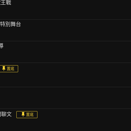
日歌王戰
與特別舞台
導
置底
I 閒聊文
置底