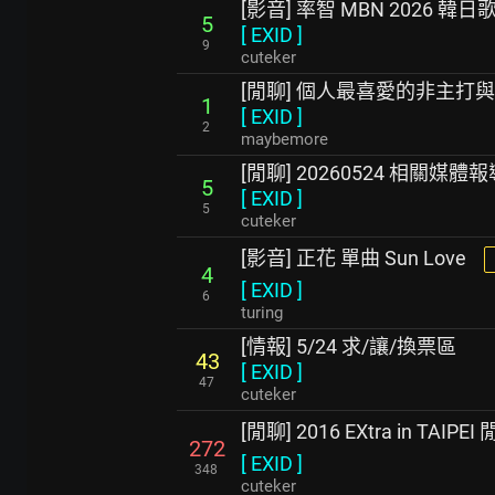
[影音] 率智 MBN 2026 韓
5
[
EXID
]
9
cuteker
[閒聊] 個人最喜愛的非主打
1
[
EXID
]
2
maybemore
[閒聊] 20260524 相關媒體報
5
[
EXID
]
5
cuteker
[影音] 正花 單曲 Sun Love
4
[
EXID
]
6
turing
[情報] 5/24 求/讓/換票區
43
[
EXID
]
47
cuteker
[閒聊] 2016 EXtra in TAIPE
272
[
EXID
]
348
cuteker