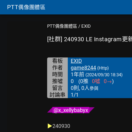
PTT
偶像團體區
PTT偶像團體區
/
EXID
[社群] 240930 LE Instagram更
看板
EXID
作者
game8244
(Http)
時間
1年前
(2024/09/30 18:34)
推噓
0
(
0
推
0
噓
0
→
)
留言
0則, 0人
參與
討論串
1/1
◢
 @x_xellybabyx 
◤
▶
240930
