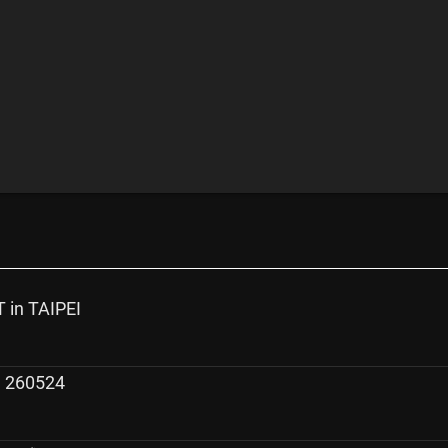
in TAIPEI
I 260524