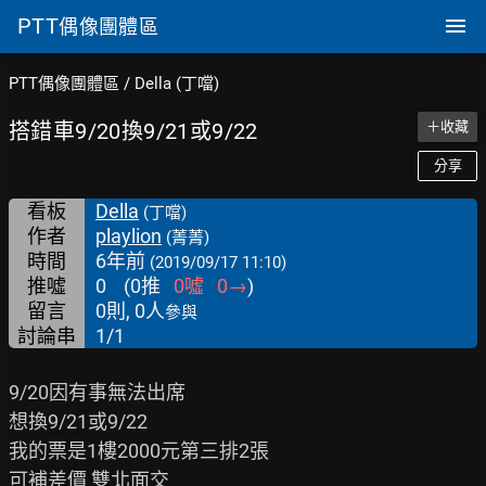
PTT
偶像團體區
PTT偶像團體區
/
Della (丁噹)
搭錯車9/20換9/21或9/22
＋收藏
分享
看板
Della
(丁噹)
作者
playlion
(菁菁)
時間
6年前
(2019/09/17 11:10)
推噓
0
(
0
推
0
噓
0
→
)
留言
0則, 0人
參與
討論串
1/1
9/20因有事無法出席

想換9/21或9/22

我的票是1樓2000元第三排2張

可補差價 雙北面交
