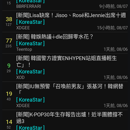
[
KoreaStar
]
15
BBRFERRARI
9小時前
,
08/07
[新聞]Lisa缺席！Jisoo、Rosé和Jennie出席十週
38
[
KoreaStar
]
127
XDGEE
15小時前
,
08/07
[新聞] 韓娛熱議-i-dle回歸零水花？
77
[
KoreaStar
]
235
Teentop
1天前
,
08/06
[新聞] 韓國警方證實ENHYPEN站姐直播輕生
亡」！
9
[
KoreaStar
]
29
XOD
1天前
,
08/06
[新聞]IU無預警「召喚前男友」張基河！韓網替
「
19
[
KoreaStar
]
43
XDGEE
1天前
,
08/06
[新聞]K-POP30年生存報告出爐！近半團體撐不
過3
14
[
KoreaStar
]
52