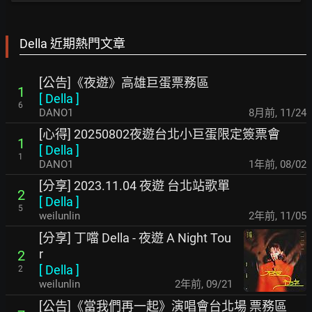
Della 近期熱門文章
[公告]《夜遊》高雄巨蛋票務區
1
[
Della
]
6
DANO1
8月前
,
11/24
[心得] 20250802夜遊台北小巨蛋限定簽票會
1
[
Della
]
1
DANO1
1年前
,
08/02
[分享] 2023.11.04 夜遊 台北站歌單
2
[
Della
]
5
weilunlin
2年前
,
11/05
[分享] 丁噹 Della - 夜遊 A Night Tou
r
2
[
Della
]
2
weilunlin
2年前
,
09/21
[公告]《當我們再一起》演唱會台北場 票務區