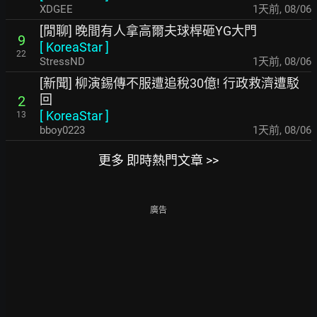
XDGEE
1天前
,
08/06
[閒聊] 晚間有人拿高爾夫球桿砸YG大門
9
[
KoreaStar
]
22
StressND
1天前
,
08/06
[新聞] 柳演錫傳不服遭追稅30億! 行政救濟遭駁
回
2
[
KoreaStar
]
13
bboy0223
1天前
,
08/06
更多 即時熱門文章 >>
廣告