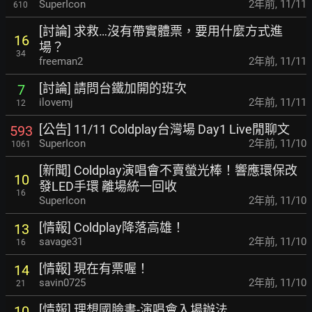
SuperIcon
2年前
,
11/11
610
[討論] 求救…沒有帶實體票，要用什麼方式進
16
場？
34
freeman2
2年前
,
11/11
[討論] 請問台鐵加開的班次
7
ilovemj
2年前
,
11/11
12
[公告] 11/11 Coldplay台灣場 Day1 Live閒聊文
593
SuperIcon
2年前
,
11/10
1061
[新聞] Coldplay演唱會不賣螢光棒！響應環保改
10
發
LED手環 離場統一回收
16
SuperIcon
2年前
,
11/10
[情報] Coldplay降落高雄！
13
savage31
2年前
,
11/10
16
[情報] 現在有票喔！
14
savin0725
2年前
,
11/10
21
[情報] 理想國臉書-演唱會入場辦法
10