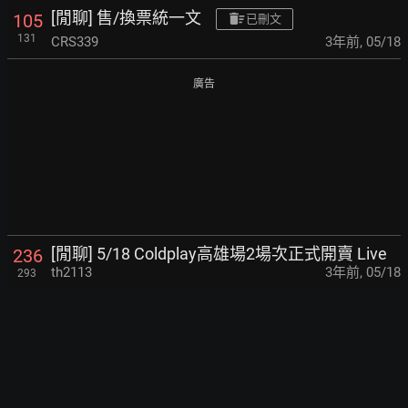
[閒聊] 售/換票統一文
105
已刪文
131
CRS339
3年前
,
05/18
廣告
[閒聊] 5/18 Coldplay高雄場2場次正式開賣 Live
236
th2113
3年前
,
05/18
293
[情報] 緊急加場11/12
76
th2113
3年前
,
05/17
97
[閒聊] 5/17Live Nation Taiwan會員預售搶票Live
473