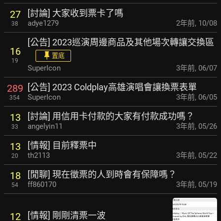
[討論] 大家收到票卡了嗎
27
adye1279
2年前
,
10/08
38
[公告] 2023巡演周邊商品及其他場次轉讓交換區
16
置底
19
SuperIcon
3年前
,
06/07
[公告] 2023 Coldplay高雄演唱會讓換票表單
289
SuperIcon
3年前
,
06/05
354
[討論] 用信用卡付款的大家有付款成功嗎？
13
angelyin11
3年前
,
05/26
33
[情報] 目前釋票中
13
th2113
3年前
,
05/22
20
[閒聊] 現在徵票的人到時會有保障嗎？
18
ff860170
3年前
,
05/19
54
[情報] 剛剛清票一波
12