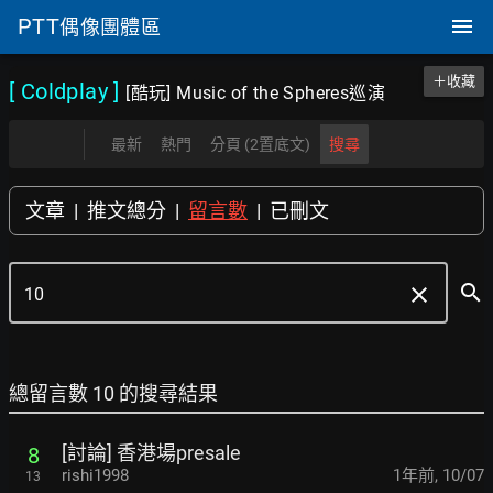
PTT
偶像團體區
＋收藏
[ Coldplay
]
[酷玩] Music of the Spheres巡演
最新
熱門
分頁 (2置底文)
搜尋
文章
|
推文總分
|
留言數
|
已刪文
search
clear
總留言數 10 的搜尋結果
[討論] 香港場presale
8
rishi1998
1年前
,
10/07
13