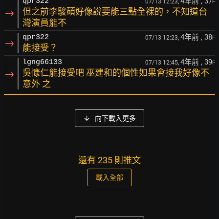
4年前
, 37
qpr322
07/13 12:23,
F
→
但之前李駿碩好像說要能三點全裸的，不知道台
灣演員能不
4年前
, 38
qpr322
07/13 12:23,
F
→
能接受？
4年前
, 39
lgng66133
07/13 12:45,
F
→
吳慷仁能接受吧 巫建和的個性如果會接我好像不
意外 之
向下載入更多
還有 235 則推文
載入全部