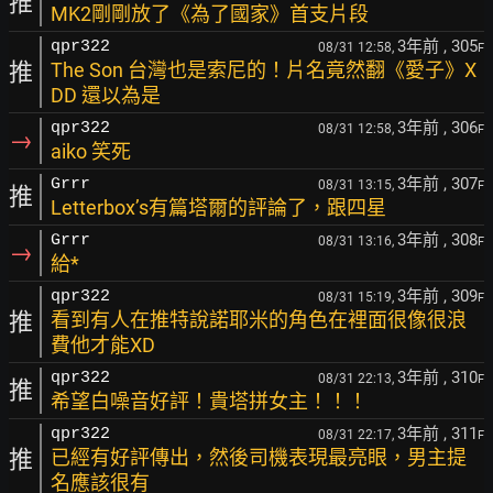
推
MK2剛剛放了《為了國家》首支片段
3年前
, 305
qpr322
08/31 12:58,
F
推
The Son 台灣也是索尼的！片名竟然翻《愛子》X
DD 還以為是
3年前
, 306
qpr322
08/31 12:58,
F
→
aiko 笑死
3年前
, 307
Grrr
08/31 13:15,
F
推
Letterbox’s有篇塔爾的評論了，跟四星
3年前
, 308
Grrr
08/31 13:16,
F
→
給*
3年前
, 309
qpr322
08/31 15:19,
F
推
看到有人在推特說諾耶米的角色在裡面很像很浪
費他才能XD
3年前
, 310
qpr322
08/31 22:13,
F
推
希望白噪音好評！貴塔拼女主！！！
3年前
, 311
qpr322
08/31 22:17,
F
推
已經有好評傳出，然後司機表現最亮眼，男主提
名應該很有