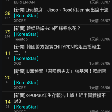
BBRFERRARI
1天前
,
08/07
[新聞]Lisa缺席！Jisoo、Rosé和Jennie出席十週
38
[
KoreaStar
]
127
XDGEE
1天前
,
08/07
[新聞] 韓娛熱議-i-dle回歸零水花？
79
[
KoreaStar
]
244
Teentop
1天前
,
08/06
[新聞] 韓國警方證實ENHYPEN站姐直播輕生
亡」！
11
[
KoreaStar
]
31
XOD
1天前
,
08/06
[新聞]IU無預警「召喚前男友」張基河！韓網替
「
20
[
KoreaStar
]
45
XDGEE
1天前
,
08/06
[新聞]K-POP30年生存報告出爐！近半團體撐不
過3
14
[
KoreaStar
]
52