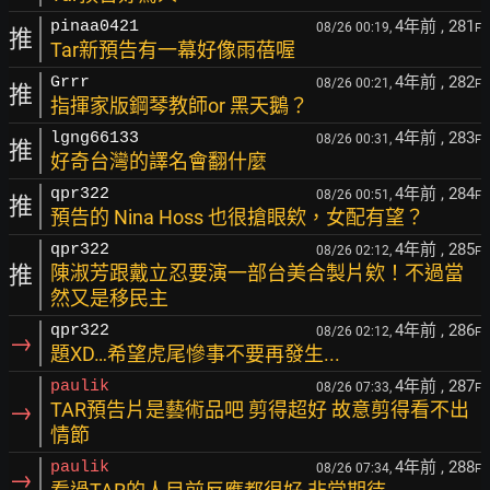
4年前
, 281
pinaa0421
08/26 00:19,
F
推
Tar新預告有一幕好像雨蓓喔
4年前
, 282
Grrr
08/26 00:21,
F
推
指揮家版鋼琴教師or 黑天鵝？
4年前
, 283
lgng66133
08/26 00:31,
F
推
好奇台灣的譯名會翻什麼
4年前
, 284
qpr322
08/26 00:51,
F
推
預告的 Nina Hoss 也很搶眼欸，女配有望？
4年前
, 285
qpr322
08/26 02:12,
F
推
陳淑芳跟戴立忍要演一部台美合製片欸！不過當
然又是移民主
4年前
, 286
qpr322
08/26 02:12,
F
→
題XD…希望虎尾慘事不要再發生...
4年前
, 287
paulik
08/26 07:33,
F
→
TAR預告片是藝術品吧 剪得超好 故意剪得看不出
情節
4年前
, 288
paulik
08/26 07:34,
F
→