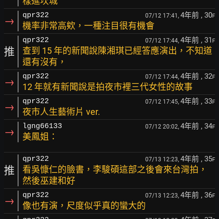
樣進坎城
4年前
, 30
qpr322
07/12 17:41,
F
→
機率非常高欸，一種注目很有機會
4年前
, 31
qpr322
07/12 17:44,
F
推
查到 15 年的新聞說陳湘琪已經答應演出，不知道
還有沒有，
4年前
, 32
qpr322
07/12 17:44,
F
→
12 年就有新聞說是拍夜市裡三代女性的故事
4年前
, 33
qpr322
07/12 17:45,
F
→
夜市人生藝術片 ver.
4年前
, 34
lgng66133
07/12 20:02,
F
→
美鳳姐：
4年前
, 35
qpr322
07/13 12:23,
F
推
看吳慷仁的臉書，李駿碩這部之後會來台灣拍，
然後巫建和好
4年前
, 36
qpr322
07/13 12:23,
F
→
像也有演，尺度似乎真的蠻大的