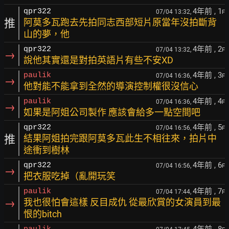
4年前
, 1
qpr322
07/04 13:32,
F
推
阿莫多瓦跑去先拍同志西部短片原當年沒拍斷背
山的夢，他
4年前
, 2
qpr322
07/04 13:32,
F
→
說他其實還是對拍英語片有些不安XD
4年前
, 3
paulik
07/04 16:36,
F
→
他對能不能拿到全然的導演控制權很沒信心
4年前
, 4
paulik
07/04 16:36,
F
→
如果是阿姐公司製作 應該會給多一點空間吧
4年前
, 5
qpr322
07/04 16:56,
F
推
結果阿姐拍完跟阿莫多瓦此生不相往來，拍片中
途衝到樹林
4年前
, 6
qpr322
07/04 16:56,
F
→
把衣服吃掉（亂開玩笑
4年前
, 7
paulik
07/04 17:44,
F
→
我也很怕會這樣 反目成仇 從最欣賞的女演員到最
恨的bitch