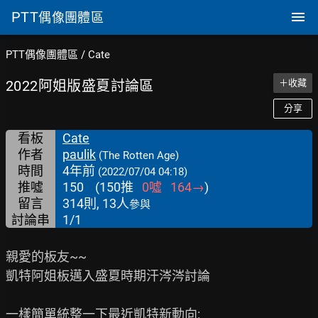
PTT
偶像團體區
PTT偶像團體區
/
Cate
2022阿姐版盛夏討論區
＋收藏
分享
看板
Cate
作者
paulik
(The Rotten Age)
時間
4年前
(2022/07/04 04:18)
推噓
150
(
150
推
0
噓
164
→
)
留言
314則, 13人
參與
討論串
1/1
親愛的板友~~

凱特阿姐板邁入盛夏時期汗涔涔討論

一樣簡單統整一下最近凱特新動向:
