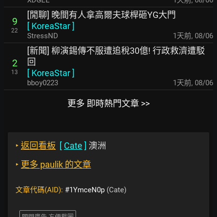
XDGEE
1天前
,
08/06
[閒聊] 晚間有人拿高爾夫球桿砸YG大門
9
[
KoreaStar
]
22
StressND
1天前
,
08/06
[新聞] 柳演錫傳不服遭追稅30億! 行政救濟遭駁
回
2
[
KoreaStar
]
13
bboy0223
1天前
,
08/06
更多 即時熱門文章 >>
‣
返回看板
[
Cate
]
澳洲
‣
更多 paulik 的文章
文章代碼(AID):
#1YmceN0p
(Cate)
關閉廣告 方便截圖