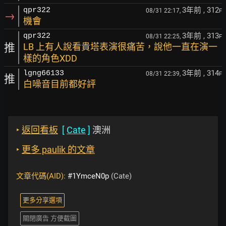
3年前
, 312
qpr322
08/31 22:17,
F
→
機會
3年前
, 313
qpr322
08/31 22:25,
F
推
LB 上有人說看貴塔表演很痛苦，說他一直在演一
樣的角色XDD
3年前
, 314
lgng66133
08/31 22:39,
F
推
白噪音目前都好評
‣
返回看板
[
Cate
]
澳洲
‣
更多 paulik 的文章
文章代碼(AID):
#1YmceN0p
(Cate)
更多分享選項
關閉廣告 方便截圖