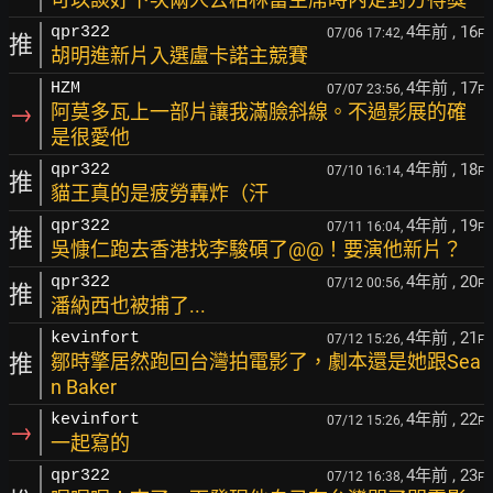
4年前
, 16
qpr322
07/06 17:42,
F
推
胡明進新片入選盧卡諾主競賽
4年前
, 17
HZM
07/07 23:56,
F
→
阿莫多瓦上一部片讓我滿臉斜線。不過影展的確
是很愛他
4年前
, 18
qpr322
07/10 16:14,
F
推
貓王真的是疲勞轟炸（汗
4年前
, 19
qpr322
07/11 16:04,
F
推
吳慷仁跑去香港找李駿碩了@@！要演他新片？
4年前
, 20
qpr322
07/12 00:56,
F
推
潘納西也被捕了...
4年前
, 21
kevinfort
07/12 15:26,
F
推
鄒時擎居然跑回台灣拍電影了，劇本還是她跟Sea
n Baker
4年前
, 22
kevinfort
07/12 15:26,
F
→
一起寫的
4年前
, 23
qpr322
07/12 16:38,
F