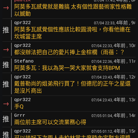
4年前
, 8
paulik
07/04 17:45,
F
→
阿莫多瓦感覺就是難搞 太有個性跟藝術家性格難
以撼動
4年前
, 9
qpr322
07/04 22:33,
F
推
阿莫多瓦感覺個性應該比較圓滑啦，你看他連在
坎城當主席
4年前
, 10
qpr322
07/04 22:33,
F
→
都沒辦法把自己的愛片捧上金棕櫚（雨蓓：？
4年前
, 11
Stefano
07/04 22:36,
F
推
阿莫多瓦：我以為哭一哭大家就會支持BPM
4年前
, 12
qpr322
07/04 23:43,
F
推
戴普勒尚的姐弟飛行買了！但德尼的正午之星還
是沒片商出
4年前
, 13
qpr322
07/04 23:43,
F
→
手Q
4年前
, 14
Grrr
07/05 01:04,
F
推
兩位前主席可以交流業務心得
4年前
, 15
qpr322
07/05 01:12,
F
推
可以談好下次兩人去柏林當主席時內定對方得獎