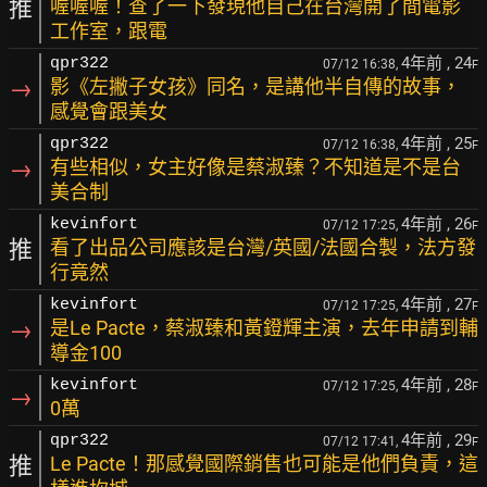
推
喔喔喔！查了一下發現他自己在台灣開了間電影
工作室，跟電
4年前
, 24
qpr322
07/12 16:38,
F
→
影《左撇子女孩》同名，是講他半自傳的故事，
感覺會跟美女
4年前
, 25
qpr322
07/12 16:38,
F
→
有些相似，女主好像是蔡淑臻？不知道是不是台
美合制
4年前
, 26
kevinfort
07/12 17:25,
F
推
看了出品公司應該是台灣/英國/法國合製，法方發
行竟然
4年前
, 27
kevinfort
07/12 17:25,
F
→
是Le Pacte，蔡淑臻和黃鐙輝主演，去年申請到輔
導金100
4年前
, 28
kevinfort
07/12 17:25,
F
→
0萬
4年前
, 29
qpr322
07/12 17:41,
F
推
Le Pacte！那感覺國際銷售也可能是他們負責，這