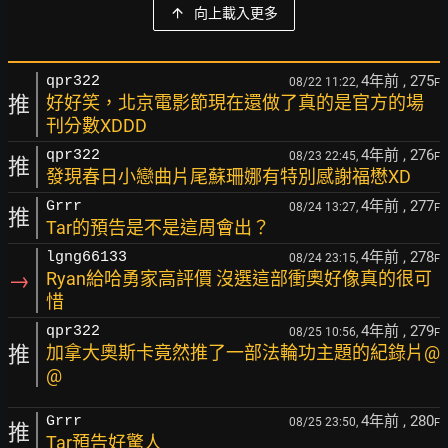
向上載入更多
4年前
, 275
qpr322
08/22 11:22,
F
推
好好笑，北京電影節現在還做了真的是官方的場
刊分數XDDD
4年前
, 276
qpr322
08/23 22:45,
F
推
發現春日小戀曲片尾蘇珊娜有特別感謝福懋XD
4年前
, 277
Grrr
08/24 13:27,
F
推
Tar的預告是不是這周會出？
4年前
, 278
lgng66133
08/24 23:15,
F
→
Ryan給哈勇家高評價 沒選這部衝奧好像真的很可
惜
4年前
, 279
qpr322
08/25 10:56,
F
推
加拿大奧斯卡竟然推了一部法輪功主題的紀錄片@
@
4年前
, 280
Grrr
08/25 23:50,
F
推
Tar預告好驚人