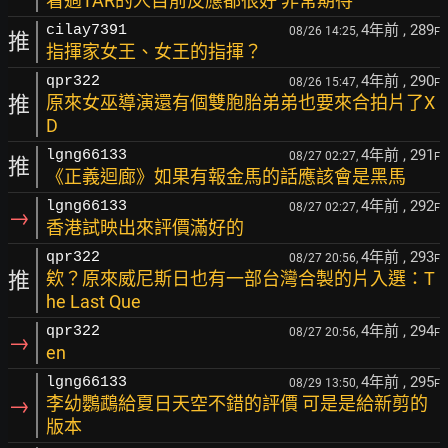
看過TAR的人目前反應都很好 非常期待
4年前
, 289
cilay7391
08/26 14:25,
F
推
指揮家女王、女王的指揮？
4年前
, 290
qpr322
08/26 15:47,
F
推
原來女巫導演還有個雙胞胎弟弟也要來合拍片了X
D
4年前
, 291
lgng66133
08/27 02:27,
F
推
《正義迴廊》如果有報金馬的話應該會是黑馬
4年前
, 292
lgng66133
08/27 02:27,
F
→
香港試映出來評價滿好的
4年前
, 293
qpr322
08/27 20:56,
F
推
欸？原來威尼斯日也有一部台灣合製的片入選：T
he Last Que
4年前
, 294
qpr322
08/27 20:56,
F
→
en
4年前
, 295
lgng66133
08/29 13:50,
F
→
李幼鸚鵡給夏日天空不錯的評價 可是是給新剪的
版本