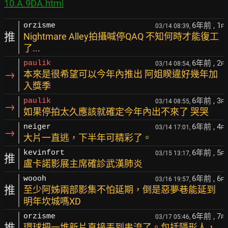
10.A.9DA.html
6年前
, 1
orzisme
03/14 08:39,
F
推
Nightmare Alley拍攝喊停QAQ 不知何時才能復工
了...
6年前
, 2
paulik
03/14 08:54,
F
→
本來是很希望可以今年內推出 阿姐睽違好幾年加
入獎季
6年前
, 3
paulik
03/14 08:55,
F
→
如果停拍太久應該就確定今年內出不來了 哭哭
6年前
, 4
neiger
03/14 17:01,
F
→
大片一直逃，下半年可精彩了。
6年前
, 5
kevinfort
03/15 13:17,
F
推
盧卡諾影展主席確診武漢肺炎
6年前
, 6
woooh
03/16 19:57,
F
推
至少阿姊兩部影集不怕延期，倒是惡夢巷能延到
明年坎城嗎XD
6年前
, 7
orzisme
03/17 05:46,
F
推
環球把一堆新片直接丟到串流了。包括隱形人，