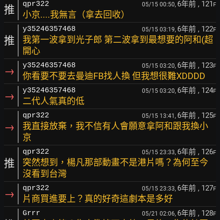
6年前
, 121
qpr322
05/15 00:50,
F
推
小京....我無言（拿去回收）
6年前
, 122
y35246357468
05/15 03:19,
F
推
我第一波拿到光子郎 第二波拿到最想要的阿和(超
開心
6年前
, 123
y35246357468
05/15 03:20,
F
→
你看要不要去曼迪FB找人換 但我想很難XDDDD
6年前
, 124
y35246357468
05/15 03:20,
F
→
二代人氣真的低
6年前
, 125
qpr322
05/15 13:41,
F
→
我直接放棄，我不信有人會願意拿阿和跟我換小
京
6年前
, 126
qpr322
05/15 23:33,
F
推
突然想到，楊凡那部動畫不是港片嗎？為何至今
沒看到台灣
6年前
, 127
qpr322
05/15 23:33,
F
→
片商買進要上？真的好奇這劇本是多好
6年前
, 128
Grrr
05/21 02:06,
F