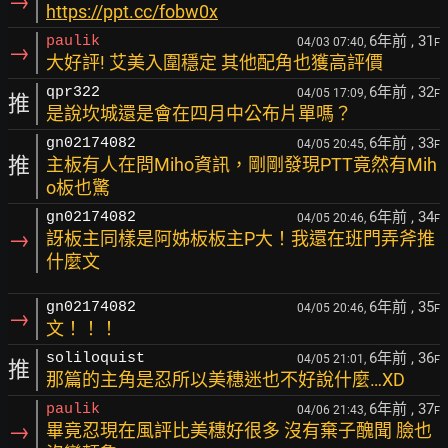
→
https://ppt.cc/fobw0x
6年前
, 31
paulik
04/03 07:40,
F
→
大好評! 艾美入圍穩定 其他配角也獲高評價
6年前
, 32
qpr322
04/05 17:09,
F
推
是說坎城還是會在四月中公布片單嗎？
6年前
, 33
gn02174082
04/05 20:45,
F
推
主板有人在問Miho資訊，剛剛發現PTT竟然有Mih
o板也驚
6年前
, 34
gn02174082
04/05 20:46,
F
→
訝板主同樣是阿姊板板主P大！我還在班門弄斧推
什麼文
6年前
, 35
gn02174082
04/05 20:46,
F
→
文！！！
6年前
, 36
soliloquist
04/05 21:01,
F
推
那篇的主角是忍所以美穗迷也不好說什麼…XD
6年前
, 37
paulik
04/06 21:43,
F
→
畢竟忍現在風評比美穗好很多 沒有棄子醜聞 臉也