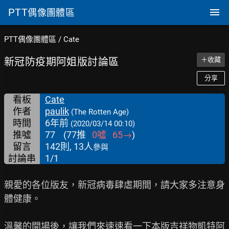
PTT
偶像團體區
PTT偶像團體區
/
Cate
新冠防疫期阿姐版討論區
＋收藏
分享
看板
Cate
作者
paulik
(The Rotten Age)
時間
6年前
(2020/03/14 00:10)
推噓
77
(
77
推
0
噓
65
→
)
留言
142則, 13人
參與
討論串
1/1
親愛的各位版友，新冠病毒肆虐期間，請大家多注意身
體健康。

溫馨的開場後，讓我們來速速看一下本版吉祥物凱特阿