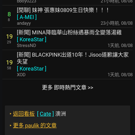
bboy0223
21小時前
,
08/08
[閒聊] 妹神 張惠妹0809生日快樂！！！
8
[
A-MEI
]
8
andayy
23小時前
,
08/08
[新聞] MINA降臨華山粉絲遇暴雨全變落湯雞
19
[
KoreaStar
]
29
StressND
1天前
,
08/08
[新聞] BLACKPINK出道10年！Jisoo道歉讓大家
失望
19
[
KoreaStar
]
58
XOD
1天前
,
08/08
更多 即時熱門文章 >>
‣
返回看板
[
Cate
]
澳洲
‣
更多 paulik 的文章