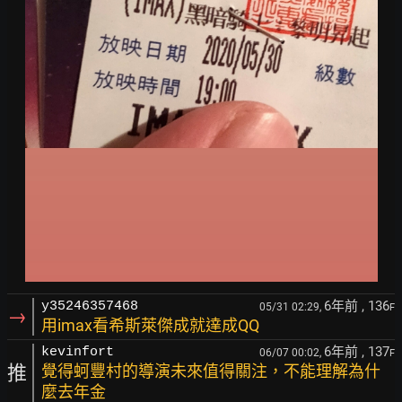
6年前
, 136
y35246357468
05/31 02:29,
F
→
用imax看希斯萊傑成就達成QQ
6年前
, 137
kevinfort
06/07 00:02,
F
推
覺得蚵豐村的導演未來值得關注，不能理解為什
麼去年金