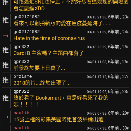
推
可惜最近SNL也停止，不然好想看這幾週的開場劇
會怎麼編XDD
6年前
, 23
gn02174082
03/18 21:38,
F
推
看來可以翻拍新版的愛在瘟疫蔓延時了......
6年前
, 24
gn02174082
03/18 21:39,
F
→
Hate in the time of coronavirus
6年前
, 25
qpr322
03/18 23:29,
F
推
Cardi B 主演嗎？主題曲都有了
6年前
, 26
qpr322
04/01 11:08,
F
推
前景終於要上日暮了...
6年前
, 27
orzisme
04/01 17:12,
F
推
2018的片...終於出現了...
6年前
, 28
qpr322
04/01 19:02,
F
推
終於看了 Booksmart，真是好看死了我的
媽！！！！
6年前
, 29
paulik
04/03 07:38,
F
→
15號上檔的影集美國阿姐首波評論出爐
6年前
, 30
paulik
04/03 07:38,
F