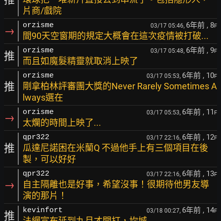
片商/戲院
6年前
, 8
orzisme
03/17 05:46,
F
→
間90天空窗期的規定大概會在這次疫情被打破...
6年前
, 9
orzisme
03/17 05:48,
F
推
而且如魔髮精靈就取消上映了
6年前
, 10
orzisme
03/17 05:53,
F
推
剛拿柏林評審團大獎的Never Rarely Sometimes A
lways選在
6年前
, 11
orzisme
03/17 05:53,
F
→
太爛的時間上映了...
6年前
, 12
qpr322
03/17 22:16,
F
推
瓜達尼諾困在米蘭Q 不過他手上有三個項目在後
製，可以好好
6年前
, 13
qpr322
03/17 22:16,
F
→
自主隔離也是好事，希望沒事！很期待他男友導
演的那片！
6年前
, 14
kevinfort
03/18 00:27,
F
推
法網宣布延到九月才開打，坎城...