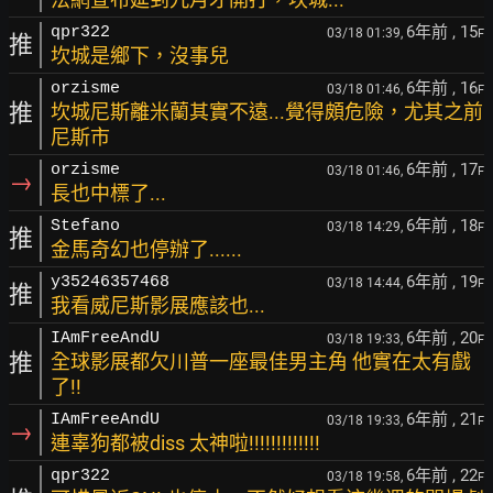
6年前
, 15
qpr322
03/18 01:39,
F
推
坎城是鄉下，沒事兒
6年前
, 16
orzisme
03/18 01:46,
F
推
坎城尼斯離米蘭其實不遠...覺得頗危險，尤其之前
尼斯市
6年前
, 17
orzisme
03/18 01:46,
F
→
長也中標了...
6年前
, 18
Stefano
03/18 14:29,
F
推
金馬奇幻也停辦了......
6年前
, 19
y35246357468
03/18 14:44,
F
推
我看威尼斯影展應該也...
6年前
, 20
IAmFreeAndU
03/18 19:33,
F
推
全球影展都欠川普一座最佳男主角 他實在太有戲
了!!
6年前
, 21
IAmFreeAndU
03/18 19:33,
F
→
連辜狗都被diss 太神啦!!!!!!!!!!!!!
6年前
, 22
qpr322
03/18 19:58,
F