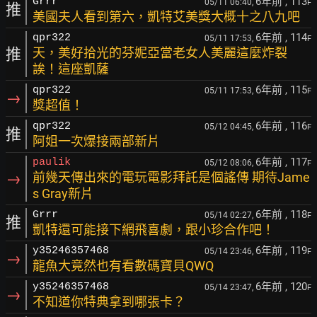
6年前
, 113
Grrr
05/11 06:40,
F
推
美國夫人看到第六，凱特艾美獎大概十之八九吧
6年前
, 114
qpr322
05/11 17:53,
F
推
天，美好拾光的芬妮亞當老女人美麗這麼炸裂
誒！這座凱薩
6年前
, 115
qpr322
05/11 17:53,
F
→
獎超值！
6年前
, 116
qpr322
05/12 04:45,
F
推
阿姐一次爆接兩部新片
6年前
, 117
paulik
05/12 08:06,
F
→
前幾天傳出來的電玩電影拜託是個謠傳 期待Jame
s Gray新片
6年前
, 118
Grrr
05/14 02:27,
F
推
凱特還可能接下網飛喜劇，跟小珍合作吧！
6年前
, 119
y35246357468
05/14 23:46,
F
→
龍魚大竟然也有看數碼寶貝QWQ
6年前
, 120
y35246357468
05/14 23:47,
F
→
不知道你特典拿到哪張卡？