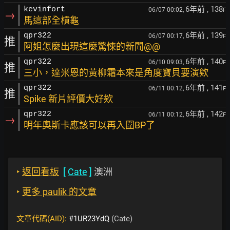
6年前
, 138
kevinfort
06/07 00:02,
F
→
馬這部全槓龜
6年前
, 139
qpr322
06/07 00:17,
F
推
阿姐怎麼出現這麼驚悚的新聞@@
6年前
, 140
qpr322
06/10 09:03,
F
推
三小，達米恩的黃柳霜本來是角度寶貝要演欸
6年前
, 141
qpr322
06/11 00:12,
F
推
Spike 新片評價大好欸
6年前
, 142
qpr322
06/11 00:12,
F
→
明年奧斯卡應該可以再入圍BP了
‣
返回看板
[
Cate
]
澳洲
‣
更多 paulik 的文章
文章代碼(AID):
#1UR23YdQ
(Cate)