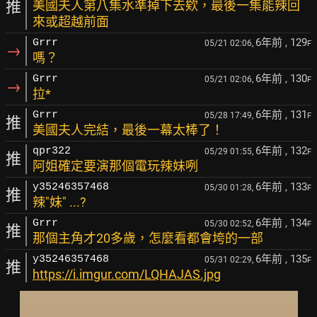
推
美國夫人第八集水準掉下去欸，最後一集能辣回
來或超越前面
6年前
, 129
Grrr
05/21 02:06,
F
→
嗎？
6年前
, 130
Grrr
05/21 02:06,
F
→
拉*
6年前
, 131
Grrr
05/28 17:49,
F
推
美國夫人完結，最後一幕太棒了！
6年前
, 132
qpr322
05/29 01:55,
F
推
阿姐確定要演那個電玩辣妹咧
6年前
, 133
y35246357468
05/30 01:28,
F
推
辣"妹" ...?
6年前
, 134
Grrr
05/30 02:52,
F
推
那個主角才20多歲，怎麼看都會垮的一部
6年前
, 135
y35246357468
05/31 02:29,
F
推
https://i.imgur.com/LQHAJAS.jpg