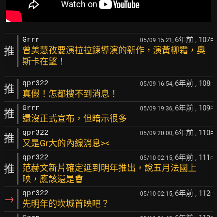
6年前
, 107
Grrr
05/09 15:21,
F
推
曾美慧孜要演拉拉鍊導演的新作，演黃柳霜，奧
斯卡在望！
6年前
, 108
qpr322
05/09 16:54,
F
推
真假！怎都搜不到消息！
6年前
, 109
Grrr
05/09 19:36,
F
推
還沒正式宣布，但暗示很多
6年前
, 110
qpr322
05/09 20:00,
F
推
又是Gr大的內線消息><
6年前
, 111
qpr322
05/10 02:15,
F
推
范赫文新片確定延到明年推出，說五月法國上
映，應該還是會
6年前
, 112
qpr322
05/10 02:15,
F
→
先明年的坎城首映吧？