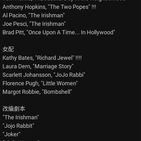
Anthony Hopkins, "The Two Popes" !!!

Al Pacino, "The Irishman"

Joe Pesci, "The Irishman"

Brad Pitt, "Once Upon A Time... In Hollywood"

女配

Kathy Bates, "Richard Jewel" !!!!

Laura Dern, "Marriage Story"

Scarlett Johansson, "JoJo Rabbi"

Florence Pugh, "Little Women"

Margot Robbie, "Bombshell"

改編劇本

"The Irishman"

"Jojo Rabbit"

"Joker"
