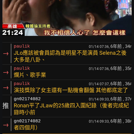
6年前
, 34
paulik
01/14 07:36,
F
→
JLo應該被會員認為是明星不是演員 Selena之後
大多是八卦、
6年前
, 35
paulik
01/14 07:36,
F
→
爛片、歌手業
6年前
, 36
paulik
01/14 07:37,
F
→
演技獎除了女主還有一點機會翻盤 其他都底定了
6年前
, 37
gn02174082
01/14 09:33,
F
推
Ronan平了JLaw的25歲四入圍紀錄（後者完成紀
錄時小前
6年前
, 38
gn02174082
01/14 09:33,
F
→
者四個月）