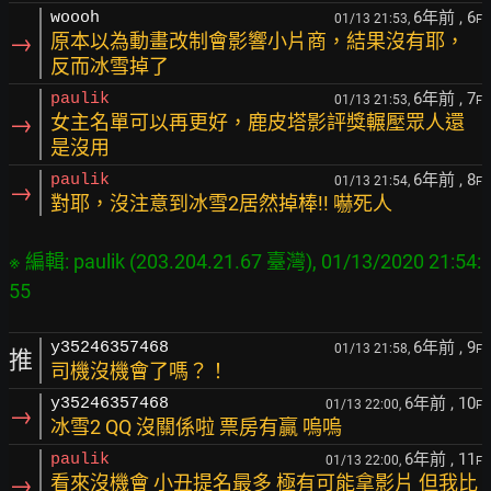
6年前
, 6
woooh
01/13 21:53,
F
→
原本以為動畫改制會影響小片商，結果沒有耶，
反而冰雪掉了
6年前
, 7
paulik
01/13 21:53,
F
→
女主名單可以再更好，鹿皮塔影評獎輾壓眾人還
是沒用
6年前
, 8
paulik
01/13 21:54,
F
→
對耶，沒注意到冰雪2居然掉棒!! 嚇死人
※ 編輯: paulik (203.204.21.67 臺灣), 01/13/2020 21:54:
6年前
, 9
y35246357468
01/13 21:58,
F
推
司機沒機會了嗎？！
6年前
, 10
y35246357468
01/13 22:00,
F
→
冰雪2 QQ 沒關係啦 票房有贏 嗚嗚
6年前
, 11
paulik
01/13 22:00,
F
→
看來沒機會 小丑提名最多 極有可能拿影片 但我比