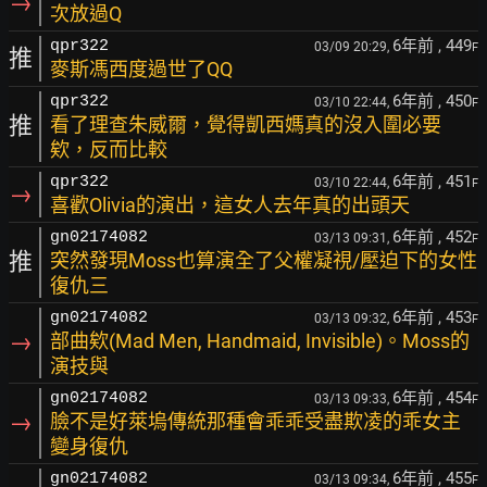
→
次放過Q
6年前
, 449
qpr322
03/09 20:29,
F
推
麥斯馮西度過世了QQ
6年前
, 450
qpr322
03/10 22:44,
F
推
看了理查朱威爾，覺得凱西媽真的沒入圍必要
欸，反而比較
6年前
, 451
qpr322
03/10 22:44,
F
→
喜歡Olivia的演出，這女人去年真的出頭天
6年前
, 452
gn02174082
03/13 09:31,
F
推
突然發現Moss也算演全了父權凝視/壓迫下的女性
復仇三
6年前
, 453
gn02174082
03/13 09:32,
F
→
部曲欸(Mad Men, Handmaid, Invisible)。Moss的
演技與
6年前
, 454
gn02174082
03/13 09:33,
F
→
臉不是好萊塢傳統那種會乖乖受盡欺凌的乖女主
變身復仇
6年前
, 455
gn02174082
03/13 09:34,
F