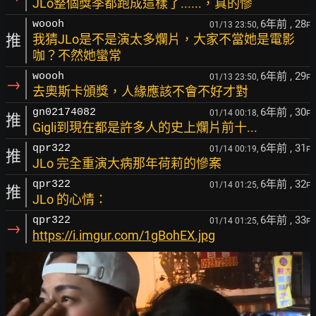
JLo整個獎季都跑成這樣了......，真的慘
6年前
, 28
woooh
01/13 23:50,
F
推
我猜JLo是不是演太多爛片，大家不當她是電影
咖？不然她蠻常
6年前
, 29
woooh
01/13 23:50,
F
→
去奧斯卡頒獎，人緣應該不會不好才對
6年前
, 30
gn02174082
01/14 00:18,
F
推
Gigli到現在都是許多人的史上爛片前十...
6年前
, 31
qpr322
01/14 00:19,
F
推
JLo 完全重演大病那年荷莉的慘案
6年前
, 32
qpr322
01/14 01:25,
F
推
JLo 的心情：
6年前
, 33
qpr322
01/14 01:25,
F
→
https://i.imgur.com/1gBohEX.jpg