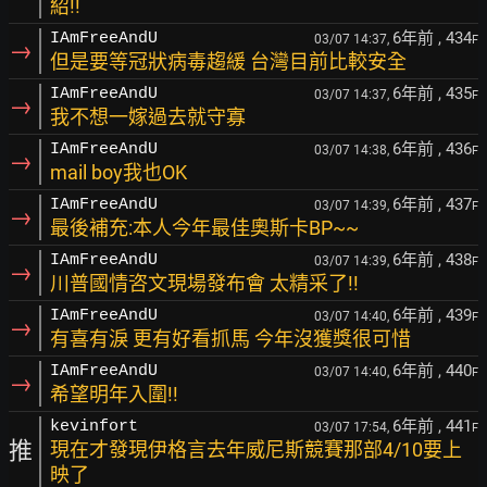
紹!!
6年前
, 434
IAmFreeAndU
03/07 14:37,
F
→
但是要等冠狀病毒趨緩 台灣目前比較安全
6年前
, 435
IAmFreeAndU
03/07 14:37,
F
→
我不想一嫁過去就守寡
6年前
, 436
IAmFreeAndU
03/07 14:38,
F
→
mail boy我也OK
6年前
, 437
IAmFreeAndU
03/07 14:39,
F
→
最後補充:本人今年最佳奧斯卡BP~~
6年前
, 438
IAmFreeAndU
03/07 14:39,
F
→
川普國情咨文現場發布會 太精采了!!
6年前
, 439
IAmFreeAndU
03/07 14:40,
F
→
有喜有淚 更有好看抓馬 今年沒獲獎很可惜
6年前
, 440
IAmFreeAndU
03/07 14:40,
F
→
希望明年入圍!!
6年前
, 441
kevinfort
03/07 17:54,
F
推
現在才發現伊格言去年威尼斯競賽那部4/10要上
映了