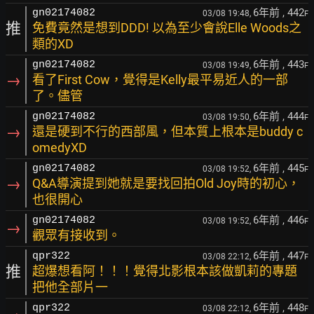
6年前
, 442
gn02174082
03/08 19:48,
F
推
免費竟然是想到DDD! 以為至少會說Elle Woods之
類的XD
6年前
, 443
gn02174082
03/08 19:49,
F
→
看了First Cow，覺得是Kelly最平易近人的一部
了。儘管
6年前
, 444
gn02174082
03/08 19:50,
F
→
還是硬到不行的西部風，但本質上根本是buddy c
omedyXD
6年前
, 445
gn02174082
03/08 19:52,
F
→
Q&A導演提到她就是要找回拍Old Joy時的初心，
也很開心
6年前
, 446
gn02174082
03/08 19:52,
F
→
觀眾有接收到。
6年前
, 447
qpr322
03/08 22:12,
F
推
超爆想看阿！！！覺得北影根本該做凱莉的專題
把他全部片一
6年前
, 448
qpr322
03/08 22:12,
F