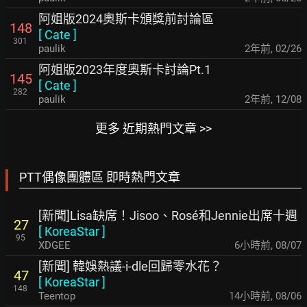
阿姐版2024奧斯卡頒獎前討論區
148
[
Cate
]
301
paulik
2年前
,
02/26
阿姐版2023年度奧斯卡討論Pt.1
145
[
Cate
]
282
paulik
2年前
,
12/08
更多 近期熱門文章 >>
PTT偶像團體區 即時熱門文章
[新聞]Lisa缺席！Jisoo、Rosé和Jennie出席十週
27
[
KoreaStar
]
95
XDGEE
6小時前
,
08/07
[新聞] 韓娛熱議-i-dle回歸零水花？
47
[
KoreaStar
]
148
Teentop
14小時前
,
08/06