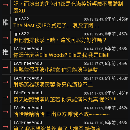
→
記，而演出的角色也都是充滿控訴輕蔑不屑體制
感XD
6年前
, 456
qpr322
03/13 12:49,
F
推
The Nest 被 IFC 買走了....浪費了阿....
6年前
, 457
qpr322
03/13 12:49,
F
→
但他們排秋季上映，這次可以好好推嗎？
6年前
, 458
IAmFreeAndU
03/14 17:06,
F
推
你憑什麼演Elle Woods? Elle是我 我是Elle!!
6年前
, 459
IAmFreeAndU
03/14 17:07,
F
→
神鵰俠侶我演小龍女 你只能演陸無雙
6年前
, 460
IAmFreeAndU
03/14 17:08,
F
→
射鵰英雄我演黃蓉 你只能演孫不二
6年前
, 461
IAmFreeAndU
03/14 17:09,
F
→
倚天屠龍我演周芷若 你只能演朱九真 懂???!!!
6年前
, 462
IAmFreeAndU
03/14 17:09,
F
→
哈哈哈哈哈哈 日出東方 唯我不敗~~~~~~
6年前
, 463
IAmFreeAndU
03/14 17:10,
F
→
算了 我不想演黃蓉 老了太機歪 給你演