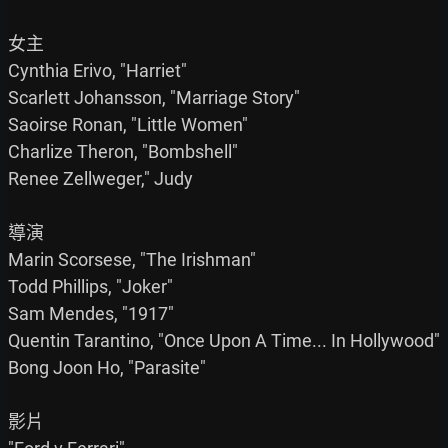
女主

Cynthia Erivo, "Harriet"

Scarlett Johansson, "Marriage Story"

Saoirse Ronan, "Little Women"

Charlize Theron, "Bombshell"

Renee Zellweger," Judy

導演

Marin Scorsese, "The Irishman"

Todd Phillips, "Joker"

Sam Mendes, "1917"

Quentin Tarantino, "Once Upon A Time... In Hollywood"

Bong Joon Ho, "Parasite"

影片
