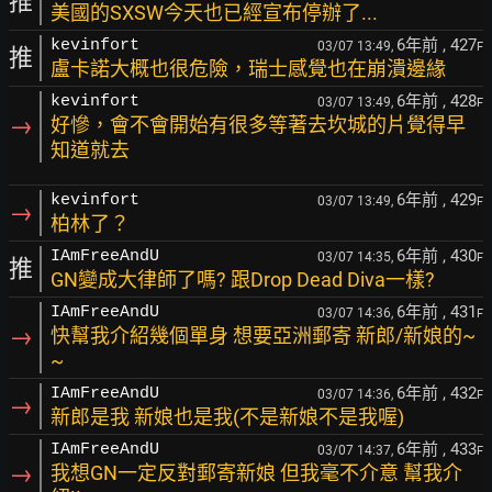
推
美國的SXSW今天也已經宣布停辦了...
6年前
, 427
kevinfort
03/07 13:49,
F
推
盧卡諾大概也很危險，瑞士感覺也在崩潰邊緣
6年前
, 428
kevinfort
03/07 13:49,
F
→
好慘，會不會開始有很多等著去坎城的片覺得早
知道就去
6年前
, 429
kevinfort
03/07 13:49,
F
→
柏林了？
6年前
, 430
IAmFreeAndU
03/07 14:35,
F
推
GN變成大律師了嗎? 跟Drop Dead Diva一樣?
6年前
, 431
IAmFreeAndU
03/07 14:36,
F
→
快幫我介紹幾個單身 想要亞洲郵寄 新郎/新娘的~
~
6年前
, 432
IAmFreeAndU
03/07 14:36,
F
→
新郎是我 新娘也是我(不是新娘不是我喔)
6年前
, 433
IAmFreeAndU
03/07 14:37,
F
→
我想GN一定反對郵寄新娘 但我毫不介意 幫我介