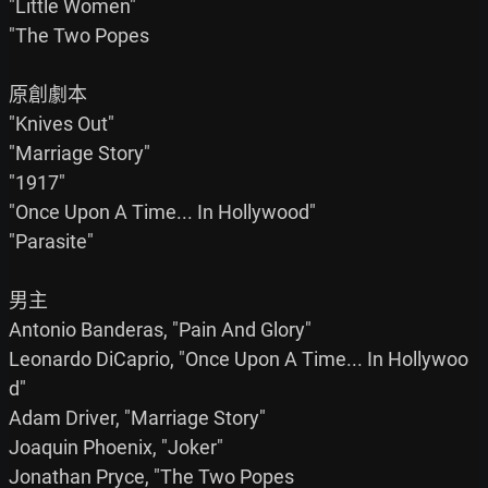
"Little Women"

"The Two Popes

原創劇本

"Knives Out"

"Marriage Story"

"1917"

"Once Upon A Time... In Hollywood"

"Parasite"

男主

Antonio Banderas, "Pain And Glory"

Leonardo DiCaprio, "Once Upon A Time... In Hollywoo
d"

Adam Driver, "Marriage Story"

Joaquin Phoenix, "Joker"

Jonathan Pryce, "The Two Popes
