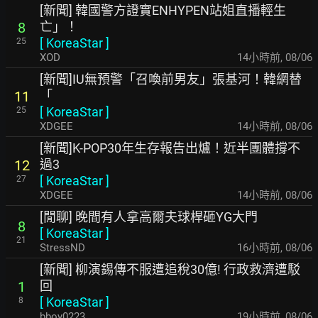
[新聞] 韓國警方證實ENHYPEN站姐直播輕生
亡」！
8
[
KoreaStar
]
25
XOD
14小時前
,
08/06
[新聞]IU無預警「召喚前男友」張基河！韓網替
「
11
[
KoreaStar
]
25
XDGEE
14小時前
,
08/06
[新聞]K-POP30年生存報告出爐！近半團體撐不
過3
12
[
KoreaStar
]
27
XDGEE
14小時前
,
08/06
[閒聊] 晚間有人拿高爾夫球桿砸YG大門
8
[
KoreaStar
]
21
StressND
16小時前
,
08/06
[新聞] 柳演錫傳不服遭追稅30億! 行政救濟遭駁
回
1
[
KoreaStar
]
8
bboy0223
19小時前
,
08/06