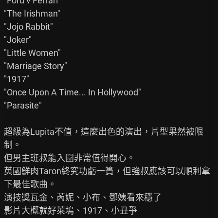
"Ford v Ferrari"

"The Irishman"

"Jojo Rabbit"

"Joker"

"Little Women"

"Marriage Story"

"1917"

"Once Upon A Time... In Hollywood"

"Parasite"

超級為Lupita不值，這麼出色的演出，片型果然被限
制。

但男主班叔能入圍非常值得開心。

英國鮮肉Taron終究功虧一簣，但強叔應該可以順利拿
下最佳歌曲。

演技獎瓦金、芮妮、小布、鄧姨看來穩了

影片大概就好萊塢、1917、小丑爭
