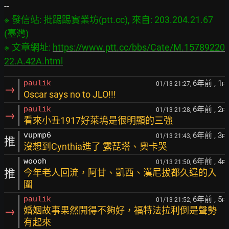
※ 發信站: 批踢踢實業坊(ptt.cc), 來自: 203.204.21.67 
(臺灣)

※ 文章網址: 
https://www.ptt.cc/bbs/Cate/M.15789220
22.A.42A.html
6年前
, 1
paulik
01/13 21:27,
F
→
Oscar says no to JLO!!!
6年前
, 2
paulik
01/13 21:28,
F
→
看來小丑1917好萊塢是很明顯的三強
6年前
, 3
vupmp6
01/13 21:43,
F
推
沒想到Cynthia進了 露琵塔、奧卡哭
6年前
, 4
woooh
01/13 21:50,
F
推
今年老人回流，阿甘、凱西、漢尼拔都久違的入
圍
6年前
, 5
paulik
01/13 21:52,
F
→
婚姻故事果然開得不夠好，福特法拉利倒是聲勢
有起來