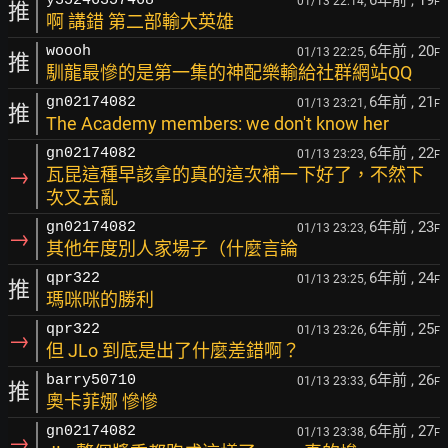
6年前
, 19
y35246357468
01/13 22:14,
F
推
啊 講錯 第二部輸大英雄
6年前
, 20
woooh
01/13 22:25,
F
推
馴龍最慘的是第一集的神配樂輸給社群網站QQ
6年前
, 21
gn02174082
01/13 23:21,
F
推
The Academy members: we don't know her
6年前
, 22
gn02174082
01/13 23:23,
F
→
瓦昆這種早該拿的真的這次補一下好了，不然下
次又去亂
6年前
, 23
gn02174082
01/13 23:23,
F
→
其他年度別人家場子（什麼言論
6年前
, 24
qpr322
01/13 23:25,
F
推
瑪咪咪的勝利
6年前
, 25
qpr322
01/13 23:26,
F
→
但 JLo 到底是出了什麼差錯啊？
6年前
, 26
barry50710
01/13 23:33,
F
推
奧卡菲娜 慘慘
6年前
, 27
gn02174082
01/13 23:38,
F
→