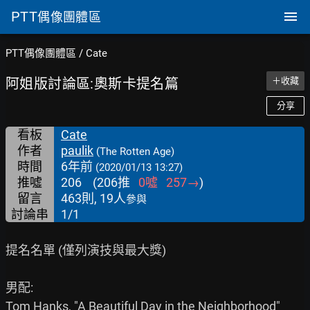
PTT
偶像團體區
PTT偶像團體區
/
Cate
阿姐版討論區:奧斯卡提名篇
＋收藏
分享
看板
Cate
作者
paulik
(The Rotten Age)
時間
6年前
(2020/01/13 13:27)
推噓
206
(
206
推
0
噓
257
→
)
留言
463則, 19人
參與
討論串
1/1
提名名單 (僅列演技與最大獎)

男配:

Tom Hanks, "A Beautiful Day in the Neighborhood"
