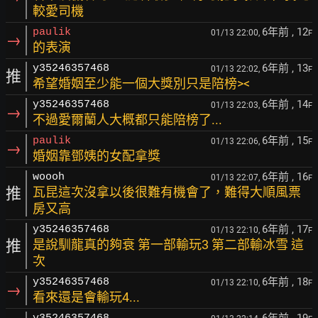
較愛司機
6年前
, 12
paulik
01/13 22:00,
F
→
的表演
6年前
, 13
y35246357468
01/13 22:02,
F
推
希望婚姻至少能一個大獎別只是陪榜><
6年前
, 14
y35246357468
01/13 22:03,
F
→
不過愛爾蘭人大概都只能陪榜了...
6年前
, 15
paulik
01/13 22:06,
F
→
婚姻靠鄧姨的女配拿獎
6年前
, 16
woooh
01/13 22:07,
F
推
瓦昆這次沒拿以後很難有機會了，難得大順風票
房又高
6年前
, 17
y35246357468
01/13 22:10,
F
推
是說馴龍真的夠衰 第一部輸玩3 第二部輸冰雪 這
次
6年前
, 18
y35246357468
01/13 22:10,
F
→
看來還是會輸玩4...