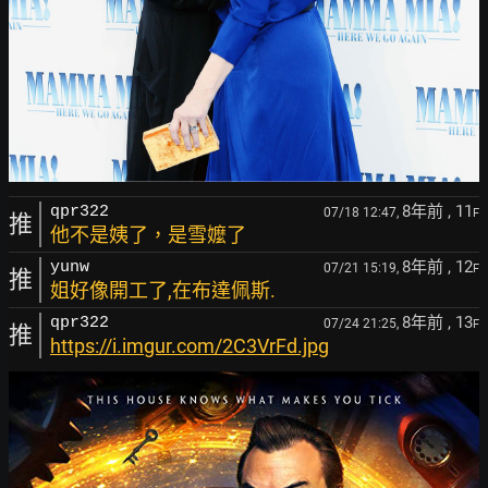
8年前
, 11
qpr322
07/18 12:47,
F
推
他不是姨了，是雪嬤了
8年前
, 12
yunw
07/21 15:19,
F
推
姐好像開工了,在布達佩斯.
8年前
, 13
qpr322
07/24 21:25,
F
推
https://i.imgur.com/2C3VrFd.jpg