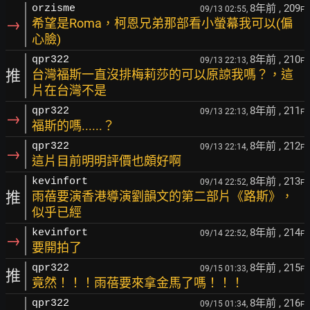
8年前
, 209
orzisme
09/13 02:55,
F
→
希望是Roma，柯恩兄弟那部看小螢幕我可以(偏
心臉)
8年前
, 210
qpr322
09/13 22:13,
F
推
台灣福斯一直沒排梅莉莎的可以原諒我嗎？，這
片在台灣不是
8年前
, 211
qpr322
09/13 22:13,
F
→
福斯的嗎......？
8年前
, 212
qpr322
09/13 22:14,
F
→
這片目前明明評價也頗好啊
8年前
, 213
kevinfort
09/14 22:52,
F
推
雨蓓要演香港導演劉韻文的第二部片《路斯》，
似乎已經
8年前
, 214
kevinfort
09/14 22:52,
F
→
要開拍了
8年前
, 215
qpr322
09/15 01:33,
F
推
竟然！！！雨蓓要來拿金馬了嗎！！！
8年前
, 216
qpr322
09/15 01:34,
F