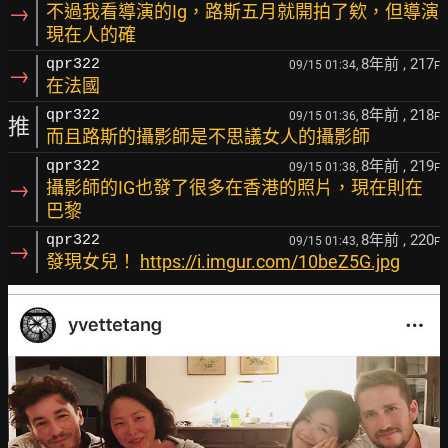
→
不過我看導演的Ig，路斯五月就開拍了欸，但導演
現在人的確
8年前
, 217
qpr322
09/15 01:34,
F
→
在法國
8年前
, 218
qpr322
09/15 01:36,
F
推
而且路斯的攝影師是不思議女人的攝影師
8年前
, 219
qpr322
09/15 01:38,
F
→
攝影師的IG也發了很多在香港的照片，現在則在
巴黎
8年前
, 220
qpr322
09/15 01:43,
F
→
發現女兒！
https://i.imgur.com/10beZ5G.jpg