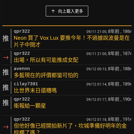
向上載入更多
8年前
, 186
qpr322
09/11 21:00,
F
推
Neon 買了 Vox Lux 要推今年！不過據說波曼是在
片子中間才
8年前
, 187
qpr322
09/11 21:00,
F
→
出場，所以有可能推成女配
8年前
, 188
avennn
09/12 00:13,
F
推
多藍現在的評價都蠻可怕的
8年前
, 189
cilay7391
09/12 01:14,
F
推
比世界末日還糟嗎
8年前
, 190
qpr322
09/12 01:17,
F
推
衛報給一顆星
8年前
, 191
qpr322
09/12 01:18,
F
→
但他好像已經開拍新片了，坎城準備好明年的金
棕櫚了嗎？