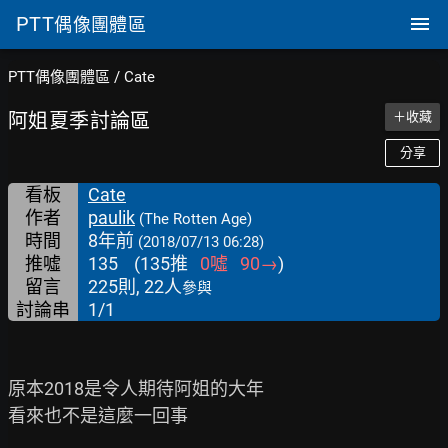
PTT
偶像團體區
PTT偶像團體區
/
Cate
阿姐夏季討論區
＋收藏
分享
看板
Cate
作者
paulik
(The Rotten Age)
時間
8年前
(2018/07/13 06:28)
推噓
135
(
135
推
0
噓
90
→
)
留言
225則, 22人
參與
討論串
1/1
原本2018是令人期待阿姐的大年

看來也不是這麼一回事
