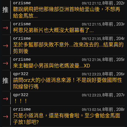
8年前
, 202
orzisme
09/12 21:12,
F
推
聽說網飛把他那幾部亞洲首映給釜山後，不想再
給金馬放...
8年前
, 203
orzisme
09/12 21:15,
F
→
柯恩兄弟新片也大概沒大銀幕看了...
8年前
, 204
orzisme
09/12 21:35,
F
→
至於多藍那部失敗不意外...改來改去的...結果真的
剪到後
8年前
, 205
orzisme
09/12 21:36,
F
→
來主軸變小男孩與他老媽波曼...XD
8年前
, 206
qpr322
09/12 23:23,
F
推
請問orz大的小道消息來源！不是說好要做國際性
院線發行嗎
8年前
, 207
qpr322
09/12 23:23,
F
→
！！！
8年前
, 208
orzisme
09/13 02:54,
F
→
只是小道消息，還是有機會啦。至少會給金馬面
子放1部吧?