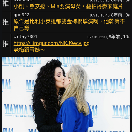
8年前
, 8
nia4ever
07/18 08:26,
F
推
小凱、黛安嬤、Mia要演母女，翻拍丹麥家庭片
8年前
, 9
qpr322
07/18 10:45,
F
推
原作是比利小英雄都雙金棕櫚導演啊，他幹嘛不
自己導
8年前
, 10
cilay7391
07/18 12:31,
F
推
https://i.imgur.com/NKJ9ecv.jpg
老梅跟雪姨～