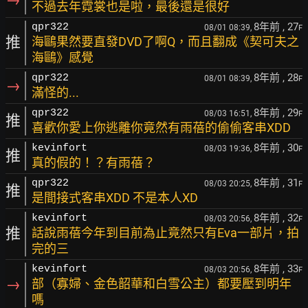
不過去年霓裳也是啦，最後還是很好
8年前
, 27
qpr322
08/01 08:39,
F
推
海鷗果然要直發DVD了啊Q，而且翻成《契可夫之
海鷗》感覺
8年前
, 28
qpr322
08/01 08:39,
F
→
滿怪的...
8年前
, 29
qpr322
08/03 16:51,
F
推
喜歡你愛上你逃離你竟然有雨蓓的偷偷客串XDD
8年前
, 30
kevinfort
08/03 19:36,
F
推
真的假的！？有雨蓓？
8年前
, 31
qpr322
08/03 20:25,
F
推
是間接式客串XDD 不是本人XD
8年前
, 32
kevinfort
08/03 20:56,
F
推
話說雨蓓今年到目前為止竟然只有Eva一部片，拍
完的三
8年前
, 33
kevinfort
08/03 20:56,
F
→
部（寡婦、金色韶華和白雪公主）都要壓到明年
嗎