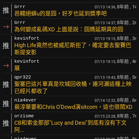
8年前
, 1
Grrr
07/13 14:36,
F
推
邑轜絕蟒u的是囧，好歹也延到獎季吧
8年前
, 2
Grrr
07/13 14:37,
F
→
為何變成亂碼XD 上面是說：囧媽延期真的囧
8年前
, 3
kevinfort
07/13 19:15,
F
推
High Life竟然也被威尼斯拒了，確定要去聖賽巴
斯提安影
8年前
, 4
kevinfort
07/13 19:15,
F
→
展
8年前
, 5
qpr322
07/13 19:43,
F
推
聖塞巴這片單真是坎城回收桶，連河瀨這種上映
已經片都收了
8年前
, 6
nia4ever
07/14 12:32,
F
推
裴淳華要和Chris O'Dowd演sitcom，這也很鬧XD
8年前
, 7
orzisme
07/15 23:28,
F
推
CB和索金那部"Lucy and Desi"到底有沒有下文
阿...