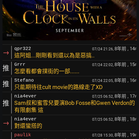
8年前
, 14
qpr322
07/24 21:26,
F
→
這阿姐...剛剛看到還以為是惡搞..
8年前
, 15
Grrr
07/24 22:02,
F
推
怎麼看都會撲街的一部......
8年前
, 16
Stefano
07/24 22:05,
F
推
只能期待往cult movie的路線走了XD
8年前
, 17
nia4ever
07/25 06:52,
F
推
Sam叔和蜜雪兒要演Bob Fosse和Gwen Verdon的
有限劇集 這
8年前
, 18
nia4ever
07/25 06:52,
F
→
對還蠻搭的
8年前
, 19
paulik
07/28 15:30,
F