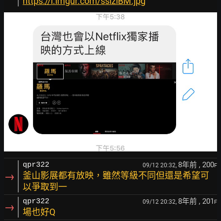
https://i.imgur.com/sslziBM.jpg
8年前
, 200
qpr322
09/12 20:32,
F
→
釜山影展都有放映，雖然等級不同但還是希望可
以爭取到一
8年前
, 201
qpr322
09/12 20:32,
F
→
場也好Q