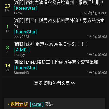
[新聞] 西村力演唱會發言遭審判！網怒斥無恥！
20
[
KoreaStar
]
114
zkow
21小時前
,
08/08
[新聞] 劉亞仁與男密友私密照外流！男方熱情索
吻
1
[
KoreaStar
]
17
bboy0223
1天前
,
08/08
[閒聊] 妹神 張惠妹0809生日快樂！！！
8
[
A-MEI
]
8
andayy
1天前
,
08/08
[新聞] MINA降臨華山粉絲遇暴雨全變落湯雞
19
[
KoreaStar
]
29
StressND
1天前
,
08/08
更多 即時熱門文章 >>
‣
返回看板
[
Cate
]
澳洲