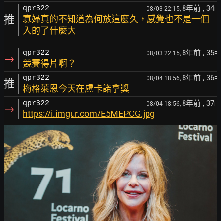
8年前
, 34
qpr322
08/03 22:15,
F
推
寡婦真的不知道為何放這麼久，感覺也不是一個
入的了什麼大
8年前
, 35
qpr322
08/03 22:15,
F
→
競賽得片啊？
8年前
, 36
qpr322
08/04 18:56,
F
推
梅格萊恩今天在盧卡諾拿獎
8年前
, 37
qpr322
08/04 18:56,
F
→
https://i.imgur.com/E5MEPCG.jpg