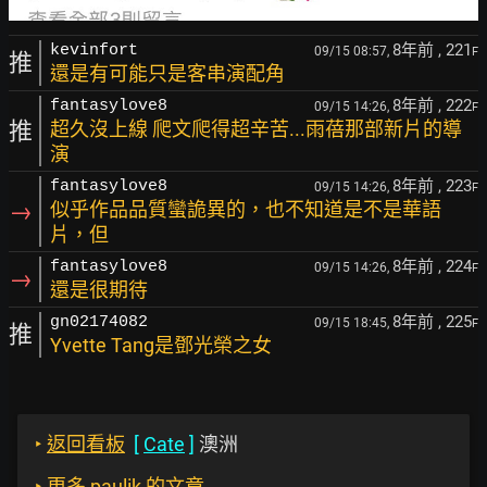
8年前
, 221
kevinfort
09/15 08:57,
F
推
還是有可能只是客串演配角
8年前
, 222
fantasylove8
09/15 14:26,
F
推
超久沒上線 爬文爬得超辛苦...雨蓓那部新片的導
演
8年前
, 223
fantasylove8
09/15 14:26,
F
→
似乎作品品質蠻詭異的，也不知道是不是華語
片，但
8年前
, 224
fantasylove8
09/15 14:26,
F
→
還是很期待
8年前
, 225
gn02174082
09/15 18:45,
F
推
Yvette Tang是鄧光榮之女
‣
返回看板
[
Cate
]
澳洲
‣
更多 paulik 的文章