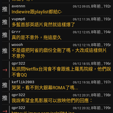
8年前
, 192
avennn
09/12 09:05,
F
推
Indiewire跟playlist都給C-
8年前
, 193
vupmp6
09/12 11:39,
F
推
多藍首部英語片竟然就這樣爆了
8年前
, 194
Grrr
09/12 12:05,
F
推
真的是不意外，拖這麼久
8年前
, 195
woooh
09/12 12:19,
F
推
不是還把阿雀的戲份全刪了嗎，大改成這樣倒片
不意外
8年前
, 196
qpr322
09/12 18:55,
F
→
私訊問Netflix台灣會不會跟進上羅馬院線，他們說
不會QQ
8年前
, 197
keflik2003
09/12 19:50,
F
推
哭哭，看不到大銀幕ROMA了嗎...
8年前
, 198
qpr322
09/12 20:31,
F
推
我說希望金馬影展可以放映他們的回應：
8年前
, 199
qpr322
09/12 20:32,
F
→