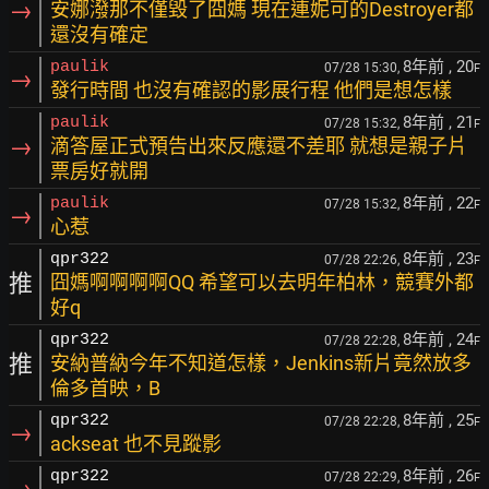
→
安娜潑那不僅毀了囧媽 現在連妮可的Destroyer都
還沒有確定
8年前
, 20
paulik
07/28 15:30,
F
→
發行時間 也沒有確認的影展行程 他們是想怎樣
8年前
, 21
paulik
07/28 15:32,
F
→
滴答屋正式預告出來反應還不差耶 就想是親子片
票房好就開
8年前
, 22
paulik
07/28 15:32,
F
→
心惹
8年前
, 23
qpr322
07/28 22:26,
F
推
囧媽啊啊啊啊QQ 希望可以去明年柏林，競賽外都
好q
8年前
, 24
qpr322
07/28 22:28,
F
推
安納普納今年不知道怎樣，Jenkins新片竟然放多
倫多首映，B
8年前
, 25
qpr322
07/28 22:28,
F
→
ackseat 也不見蹤影
8年前
, 26
qpr322
07/28 22:29,
F
→