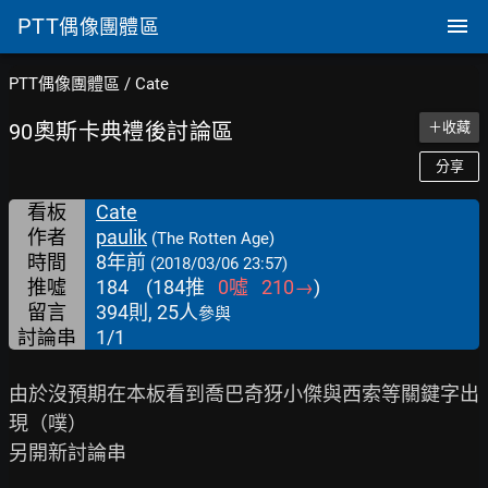
PTT
偶像團體區
PTT偶像團體區
/
Cate
90奧斯卡典禮後討論區
＋收藏
分享
看板
Cate
作者
paulik
(The Rotten Age)
時間
8年前
(2018/03/06 23:57)
推噓
184
(
184
推
0
噓
210
→
)
留言
394則, 25人
參與
討論串
1/1
由於沒預期在本板看到喬巴奇犽小傑與西索等關鍵字出
現（噗）

另開新討論串
