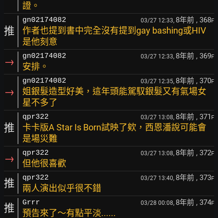
證。
8年前
, 368
gn02174082
03/27 12:33,
F
推
作者也提到書中完全沒有提到gay bashing或HIV
是他刻意
8年前
, 369
gn02174082
03/27 12:33,
F
→
安排。
8年前
, 370
gn02174082
03/27 12:35,
F
→
姐銀髮造型好美，這年頭能駕馭銀髮又有氣場女
星不多了
8年前
, 371
qpr322
03/27 13:08,
F
推
卡卡版A Star Is Born試映了欸，西恩潘說可能會
是場災難
8年前
, 372
qpr322
03/27 13:08,
F
→
但他很喜歡
8年前
, 373
qpr322
03/27 13:40,
F
推
兩人演出似乎很不錯
8年前
, 374
Grrr
03/28 00:08,
F
推
預告來了～有點平淡......