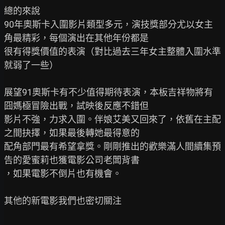
總的來說

90年奧斯卡入圍影片類型多元，演技獎部分尤以女主
角最精彩，每個演出在其他年份都是

很有得獎價值的表演（對比過去三年女主整體入圍水準
就弱了一些）

展望91奧斯卡有不少值得期待表演，本板吉祥物將有
囧媽極冒險出戰，試映後反應不錯但

影片不強，力求入圍。伴娘艾美又回來了，依舊在主配
之間抉擇，如果最後轉她最得意的

配角部門最有希望拿獎。剛剛推出的歡樂滿人間續集預
告的愛蜜莉也獲電影公司老闆背書

，如果電影不倒片也有機會。

其他的新電影我們也密切關注
