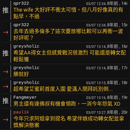
8年前
, 14
qpr322
03/07 12:34,
F
推
The wife 大好評不衝太可惜，但八月好像真的有
點早，不過
8年前
, 15
qpr322
03/07 12:34,
F
→
去年去過多倫多了這次要放哪比較可以再衝一波
好評呢？
8年前
, 16
greysholic
03/07 13:14,
F
推
希望AA得女主但感覺戰況很激烈 可能還是轉女配
輕鬆獲
8年前
, 17
greysholic
03/07 13:14,
F
→
勝就好
8年前
, 18
greysholic
03/07 13:15,
F
→
超希望艾蜜莉首度入圍 愛滿人間拜託別倒...
8年前
, 19
Fangmeyer
03/07 13:16,
F
推
男主還有達佛叔有機會領跑，一消今年怨氣 XD
8年前
, 20
paulik
03/07 13:27,
F
→
今年只求阿姐拿到提名 希望伴娘成功轉女配並拿
獎解決懸案