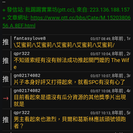
※ 發信站: 批踢踢實業坊(ptt.cc), 來自: 223.136.188.157

※ 文章網址: 
https://www.ptt.cc/bbs/Cate/M.15203806
56.A.8EF.html
8年前
, 1
fantasylove8
03/07 08:49,
F
推
\艾蜜莉/\艾蜜莉/\艾蜜莉/\艾蜜莉/\艾蜜莉/
8年前
, 2
qpr322
03/07 10:04,
F
推
不知道索經有沒有辦法成功推起關門嬤的 The Wif
e
8年前
, 3
gn02174082
03/07 10:07,
F
推
片子本身好評又打得起來，就看SPC有沒有心了
8年前
, 4
gn02174082
03/07 10:08,
F
→
目前看起來是還沒有瓜分資源的其他獎季片出現
就是
8年前
, 5
qpr322
03/07 10:13,
F
推
男主看起來也激烈，貝爾和葛斯林應該頭號領跑
者？