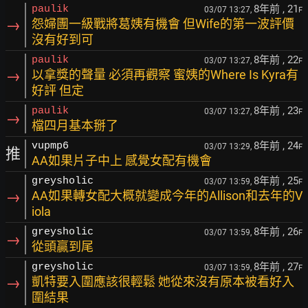
8年前
, 21
paulik
03/07 13:27,
F
→
怨婦團一級戰將葛姨有機會 但Wife的第一波評價
沒有好到可
8年前
, 22
paulik
03/07 13:27,
F
→
以拿獎的聲量 必須再觀察 蜜姨的Where Is Kyra有
好評 但定
8年前
, 23
paulik
03/07 13:27,
F
→
檔四月基本掰了
8年前
, 24
vupmp6
03/07 13:29,
F
推
AA如果片子中上 感覺女配有機會
8年前
, 25
greysholic
03/07 13:59,
F
→
AA如果轉女配大概就變成今年的Allison和去年的V
iola
8年前
, 26
greysholic
03/07 13:59,
F
→
從頭贏到尾
8年前
, 27
greysholic
03/07 13:59,
F
→
凱特要入圍應該很輕鬆 她從來沒有原本被看好入
圍結果