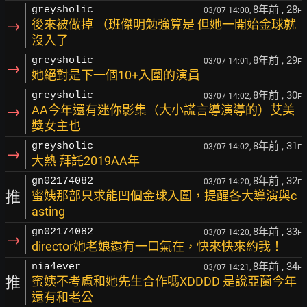
8年前
, 28
greysholic
03/07 14:00,
F
→
後來被做掉 （班傑明勉強算是 但她一開始金球就
沒入了
8年前
, 29
greysholic
03/07 14:01,
F
→
她絕對是下一個10+入圍的演員
8年前
, 30
greysholic
03/07 14:02,
F
→
AA今年還有迷你影集（大小謊言導演導的）艾美
獎女主也
8年前
, 31
greysholic
03/07 14:02,
F
→
大熱 拜託2019AA年
8年前
, 32
gn02174082
03/07 14:20,
F
推
蜜姨那部只求能凹個金球入圍，提醒各大導演與c
asting
8年前
, 33
gn02174082
03/07 14:20,
F
→
director她老娘還有一口氣在，快來快來約我！
8年前
, 34
nia4ever
03/07 14:21,
F
推
蜜姨不考慮和她先生合作嗎XDDDD 是說亞蘭今年
還有和老公