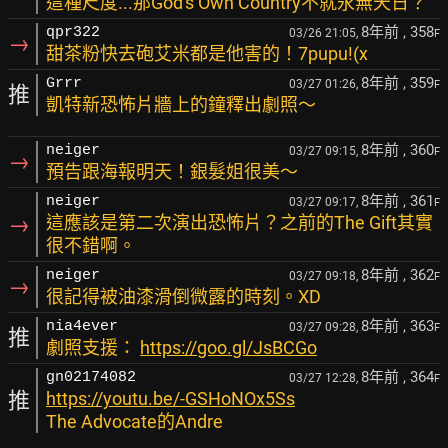
這種尺度...那God's Own Country不就永無天日？
8年前
, 358
qpr322
03/26 21:05,
F
→
甜茶粉快去砲艾米都是他害的！7pupu!(x
8年前
, 359
Grrr
03/27 01:26,
F
推
凱特新恐怖片牆上的鐘釋出劇照～
8年前
, 360
neiger
03/27 09:15,
F
→
預告跟海報明天！銀髮姐很美～
8年前
, 361
neiger
03/27 09:17,
F
→
這應該是第二次演出恐怖片？之前的The Gift其實
很不錯啊。
8年前
, 362
neiger
03/27 09:18,
F
→
很記得被油漆滑倒微露的時刻。XD
8年前
, 363
nia4ever
03/27 09:28,
F
推
劇照支援：
https://goo.gl/JsBCGo
8年前
, 364
gn02174082
03/27 12:28,
F
推
https://youtu.be/-GSHoNOx5Ss
The Advocate的Andre