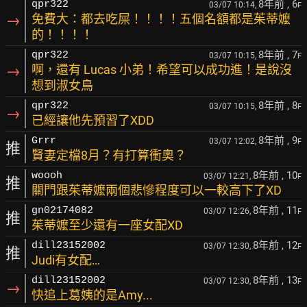
8年前
, 6
qpr322
03/07 10:14,
F
→
免費大：都去吃屎！！！！五個名額都是茱蒂嬤
的！！！！
8年前
, 7
qpr322
03/07 10:15,
F
→
啊，還有 Lucas 小弟！希望可以成功進！是說沒
想到淑女鳥
8年前
, 8
qpr322
03/07 10:15,
F
→
已經讓他先預習了XDD
8年前
, 9
Grrr
03/07 12:02,
F
推
賢妻定檔8月？有打算衝奧？
8年前
, 10
woooh
03/07 12:21,
F
推
關門跟茱蒂嬤兩個悲慘程度可以一較高下了XD
8年前
, 11
gn02174082
03/07 12:26,
F
推
茱蒂嬤至少還有一座女配XD
8年前
, 12
dill23152002
03/07 12:30,
F
推
Judi有女配…
8年前
, 13
dill23152002
03/07 12:30,
F
→
快追上葛姨的是Amy...