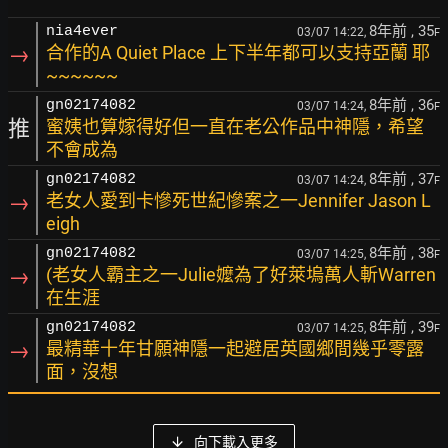
8年前
, 35
nia4ever
03/07 14:22,
F
→
合作的A Quiet Place 上下半年都可以支持亞蘭 耶
~~~~~~
8年前
, 36
gn02174082
03/07 14:24,
F
推
蜜姨也算嫁得好但一直在老公作品中神隱，希望
不會成為
8年前
, 37
gn02174082
03/07 14:24,
F
→
老女人愛到卡慘死世紀慘案之一Jennifer Jason L
eigh
8年前
, 38
gn02174082
03/07 14:25,
F
→
(老女人霸主之一Julie嬤為了好萊塢萬人斬Warren
在生涯
8年前
, 39
gn02174082
03/07 14:25,
F
→
最精華十年甘願神隱一起避居英國鄉間幾乎零露
面，沒想
向下載入更多