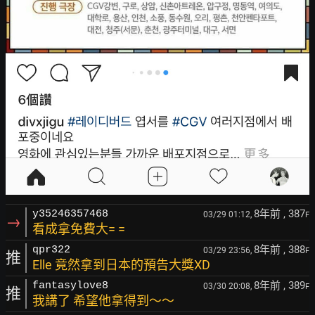
8年前
, 387
y35246357468
03/29 01:12,
F
→
看成拿免費大= =
8年前
, 388
qpr322
03/29 23:56,
F
推
Elle 竟然拿到日本的預告大獎XD
8年前
, 389
fantasylove8
03/30 20:08,
F
推
我講了 希望他拿得到～～