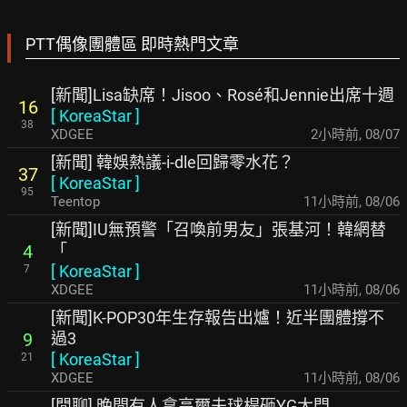
PTT偶像團體區 即時熱門文章
[新聞]Lisa缺席！Jisoo、Rosé和Jennie出席十週
16
[
KoreaStar
]
38
XDGEE
2小時前
,
08/07
[新聞] 韓娛熱議-i-dle回歸零水花？
37
[
KoreaStar
]
95
Teentop
11小時前
,
08/06
[新聞]IU無預警「召喚前男友」張基河！韓網替
「
4
[
KoreaStar
]
7
XDGEE
11小時前
,
08/06
[新聞]K-POP30年生存報告出爐！近半團體撐不
過3
9
[
KoreaStar
]
21
XDGEE
11小時前
,
08/06
[閒聊] 晚間有人拿高爾夫球桿砸YG大門