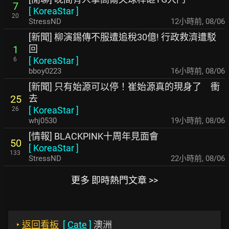
7
[
KoreaStar
]
20
StressND
12小時前
,
08/06
[新聞] 柳演錫傳不服遭追稅30億! 行政救濟遭駁
回
1
[
KoreaStar
]
6
bboy0223
16小時前
,
08/06
[新聞] 只有始源可以停！崔始源真的現身了 衝
去
25
[
KoreaStar
]
26
whj0530
19小時前
,
08/06
[情報] BLACKPINK十周年見面會
50
[
KoreaStar
]
133
StressND
22小時前
,
08/06
更多 即時熱門文章 >>
‣
返回看板
[
Cate
]
澳洲