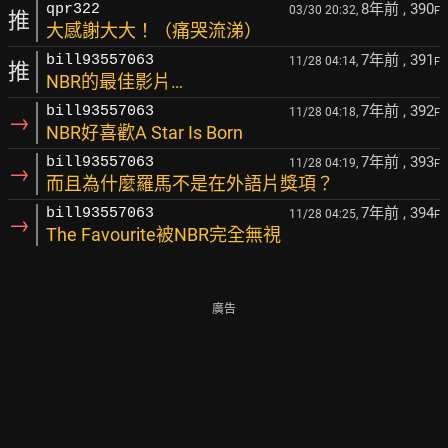
8年前
, 390
qpr322
03/30 20:32,
F
推
大感謝大大！（痛哭流涕）
7年前
, 391
bill93557063
11/28 04:14,
F
推
NBR的最佳影片…
7年前
, 392
bill93557063
11/28 04:18,
F
→
NBR好喜歡A Star Is Born
7年前
, 393
bill93557063
11/28 04:19,
F
→
而且為什麼羅馬不是在外語片獎項？
7年前
, 394
bill93557063
11/28 04:25,
F
→
The Favourite被NBR完全無視
廣告