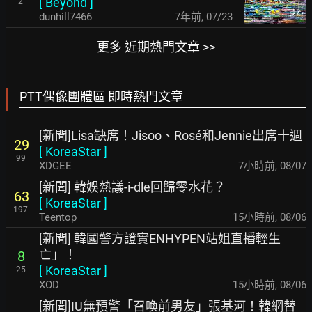
[
Beyond
]
2
dunhill7466
7年前
,
07/23
更多 近期熱門文章 >>
PTT偶像團體區 即時熱門文章
[新聞]Lisa缺席！Jisoo、Rosé和Jennie出席十週
29
[
KoreaStar
]
99
XDGEE
7小時前
,
08/07
[新聞] 韓娛熱議-i-dle回歸零水花？
63
[
KoreaStar
]
197
Teentop
15小時前
,
08/06
[新聞] 韓國警方證實ENHYPEN站姐直播輕生
亡」！
8
[
KoreaStar
]
25
XOD
15小時前
,
08/06
[新聞]IU無預警「召喚前男友」張基河！韓網替