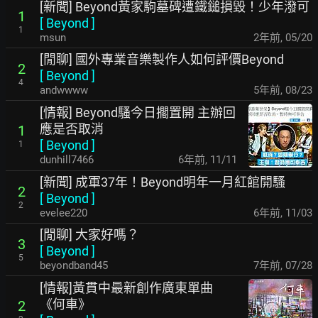
[新聞] Beyond黃家駒墓碑遭鐵鎚損毀！少年潑可
1
[
Beyond
]
1
msun
2年前
,
05/20
[閒聊] 國外專業音樂製作人如何評價Beyond
2
[
Beyond
]
4
andwwww
5年前
,
08/23
[情報] Beyond騷今日擱置開 主辦回
應是否取消
1
[
Beyond
]
1
dunhill7466
6年前
,
11/11
[新聞] 成軍37年！Beyond明年一月紅館開騷
2
[
Beyond
]
2
evelee220
6年前
,
11/03
[閒聊] 大家好嗎？
3
[
Beyond
]
5
beyondband45
7年前
,
07/28
[情報]黃貫中最新創作廣東單曲
《何車》
2