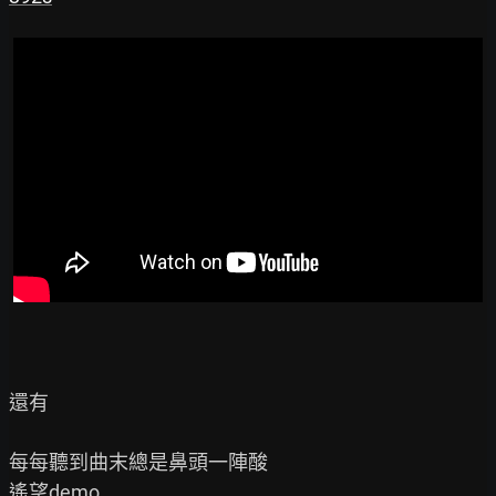
還有

每每聽到曲末總是鼻頭一陣酸
