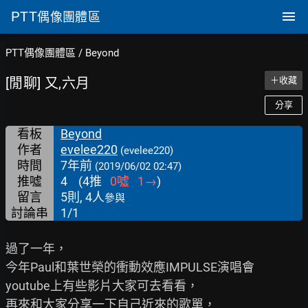
PTT
偶像團體區
PTT偶像團體區
/
Beyond
[閒聊] 又,六月
＋收藏
分享
看板
Beyond
作者
evelee220
(evelee220)
時間
7年前
(2019/06/02 02:47)
推噓
4
(
4
推
0
噓
1
→
)
留言
5則, 4人
參與
討論串
1/1
過了一年，

今年Paul和葉世榮的衝動效應IMPULSE演唱會

youtube上有些影片大家可去看看，

再來和大家分享一下自己近來的歌單，
