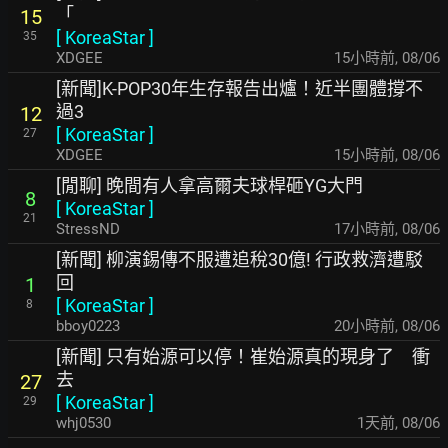
「
15
[
KoreaStar
]
35
XDGEE
15小時前
,
08/06
[新聞]K-POP30年生存報告出爐！近半團體撐不
過3
12
[
KoreaStar
]
27
XDGEE
15小時前
,
08/06
[閒聊] 晚間有人拿高爾夫球桿砸YG大門
8
[
KoreaStar
]
21
StressND
17小時前
,
08/06
[新聞] 柳演錫傳不服遭追稅30億! 行政救濟遭駁
回
1
[
KoreaStar
]
8
bboy0223
20小時前
,
08/06
[新聞] 只有始源可以停！崔始源真的現身了 衝
去
27
[
KoreaStar
]
29
whj0530
1天前
,
08/06