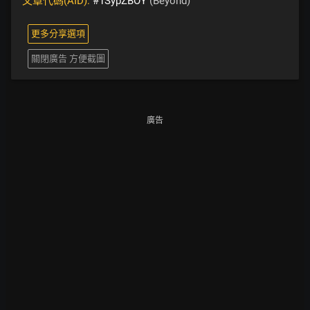
文章代碼(AID):
#1SypZBOY
(Beyond)
更多分享選項
關閉廣告 方便截圖
廣告