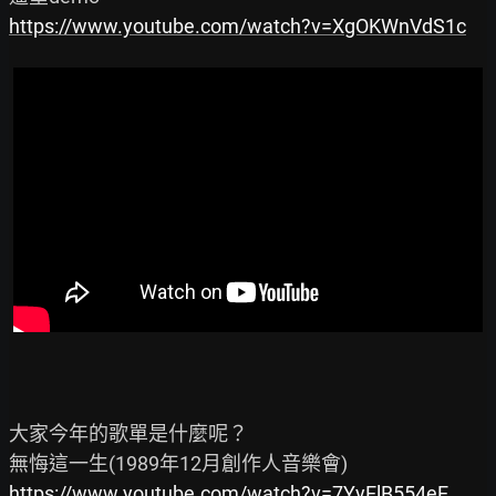
https://www.youtube.com/watch?v=XgOKWnVdS1c
大家今年的歌單是什麼呢？

https://www.youtube.com/watch?v=7YyElB554eE