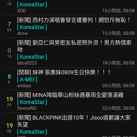
[
KoreaStar
]
18
XOD
15小時前
,
08/08
[新聞] 西村力演唱會發言遭審判！網怒斥無恥！
7
[
KoreaStar
]
63
zkow
15小時前
,
08/08
[新聞] 劉亞仁與男密友私密照外流！男方熱情索
吻
0
[
KoreaStar
]
16
bboy0223
18小時前
,
08/08
[閒聊] 妹神 張惠妹0809生日快樂！！！
8
[
A-MEI
]
8
andayy
20小時前
,
08/08
[新聞] MINA降臨華山粉絲遇暴雨全變落湯雞
19
[
KoreaStar
]
29
StressND
22小時前
,
08/08
[新聞] BLACKPINK出道10年！Jisoo道歉讓大家
失望
19
[
KoreaStar
]
58