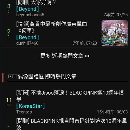
[閒聊] 大家好嗎？
3
[
Beyond
]
5
beyondband45
7年前
,
07/28
[情報]黃貫中最新創作廣東單曲
《何車》
2
[
Beyond
]
2
dunhill7466
7年前
,
07/23
更多 近期熱門文章 >>
PTT偶像團體區 即時熱門文章
[新聞] 不捨Jisoo落淚！BLACKPINK迎10週年爆
爭
11
[
KoreaStar
]
44
Teentop
15小時前
,
08/08
[閒聊] BLACKPINK親自開直播針對這次10週年風
波
1