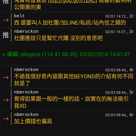
推
淘寶有直營店
http://goo.gl/h1zACf
我最討厭明明
公開賣的東
, 2
belt
02/01 14:12,
F
→
西 還要叫人加社團/加LINE/私訊/站內信之類的
, 3
nbmrockon
02/01 16:37,
F
推
社團應該只是幫忙代購 沒別的意思吧
, 4
nbmrockon
03/03 08:44,
F
→
不過我很好奇內容跟其他BEYOND的介紹有何不同
就是了
, 5
nbmrockon
03/03 08:44,
F
→
覺得如果跟一般的一樣的話，說實在的無法吸引
我XD
, 6
nbmrockon
03/03 08:44,
F
→
加上價錢也偏高