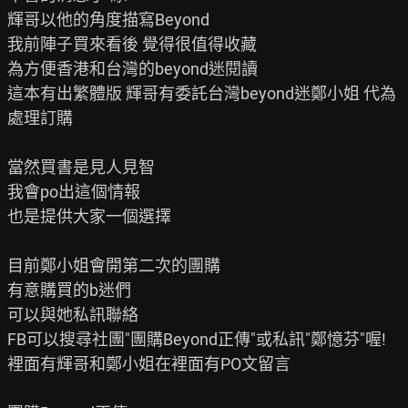
輝哥以他的角度描寫Beyond

我前陣子買來看後 覺得很值得收藏

為方便香港和台灣的beyond迷閱讀

這本有出繁體版 輝哥有委託台灣beyond迷鄭小姐 代為
處理訂購

當然買書是見人見智

我會po出這個情報

也是提供大家一個選擇

目前鄭小姐會開第二次的團購

有意購買的b迷們

可以與她私訊聯絡

FB可以搜尋社團"團購Beyond正傳"或私訊"鄭憶芬"喔!

裡面有輝哥和鄭小姐在裡面有PO文留言
