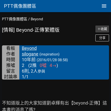
PTT
偶像團體區
PTT偶像團體區
/
Beyond
[情報] Beyond-正傳繁體版
＋收藏
分享
看板
Beyond
作者
silogane
(inspiration)
時間
10年前
(2016/01/28 08:58)
推噓
2
(
2
推
0
噓
4
→
)
留言
6則, 2人
參與
討論串
1/1
不知道版上的大家知道劉卓輝有出【beyond-正傳】這
本書的消息了嗎?
