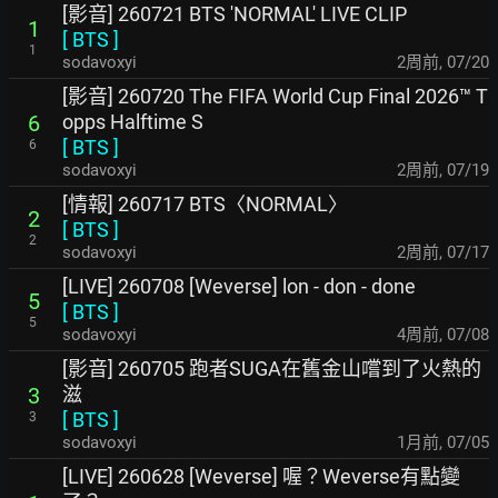
[影音] 260721 BTS 'NORMAL' LIVE CLIP
1
[
BTS
]
1
sodavoxyi
2周前
,
07/20
[影音] 260720 The FIFA World Cup Final 2026™ T
opps Halftime S
6
[
BTS
]
6
sodavoxyi
2周前
,
07/19
[情報] 260717 BTS〈NORMAL〉
2
[
BTS
]
2
sodavoxyi
2周前
,
07/17
[LIVE] 260708 [Weverse] lon - don - done
5
[
BTS
]
5
sodavoxyi
4周前
,
07/08
[影音] 260705 跑者SUGA在舊金山嚐到了火熱的
滋
3
[
BTS
]
3
sodavoxyi
1月前
,
07/05
[LIVE] 260628 [Weverse] 喔？Weverse有點變