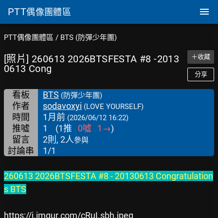
PTT
偶像團體區
PTT偶像團體區
/
BTS (防彈少年團)
[照片] 260613 2026BTSFESTA #8 -2013
＋收藏
0613 Cong
分享
看板
BTS
(防彈少年團)
作者
sodavoxyi
(LOVE YOURSELF)
時間
1月前
(2026/06/12 16:22)
推噓
1
(
1
推
0
噓
1
→
)
留言
2則, 2人
參與
討論串
1/1
260613 2026BTSFESTA #8 - 20130613 Congratulation
s BTS
https://i.imgur.com/cRuLsbh.jpeg