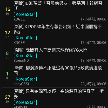
[新聞]IU無預警「召喚前男友」張基河！韓網替
「
16
[
KoreaStar
]
36
XDGEE
17小時前
,
08/06
[新聞]K-POP30年生存報告出爐！近半團體撐不
過3
12
[
KoreaStar
]
27
XDGEE
17小時前
,
08/06
[閒聊] 晚間有人拿高爾夫球桿砸YG大門
8
[
KoreaStar
]
21
StressND
18小時前
,
08/06
[新聞] 柳演錫傳不服遭追稅30億! 行政救濟遭駁
回
1
[
KoreaStar
]
8
bboy0223
22小時前
,
08/06
[新聞] 只有始源可以停！崔始源真的現身了 衝
去
27
[
KoreaStar
]
29
whj0530
1天前
,
08/06