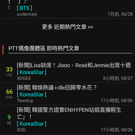
了？
1
[
BTS
]
2
sodavoxyi
1月前
,
06/28
更多 近期熱門文章 >>
PTT偶像團體區 即時熱門文章
[新聞]Lisa缺席！Jisoo、Rosé和Jennie出席十週
33
[
KoreaStar
]
112
XDGEE
8小時前
,
08/07
[新聞] 韓娛熱議-i-dle回歸零水花？
66
[
KoreaStar
]
214
Teentop
17小時前
,
08/06
[新聞] 韓國警方證實ENHYPEN站姐直播輕生
亡」！
9
[
KoreaStar
]
26
XOD
17小時前
,
08/06