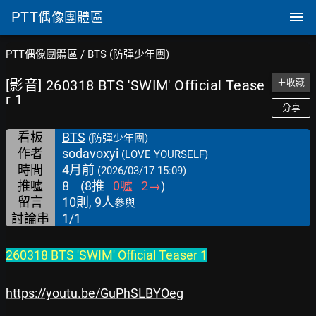
PTT
偶像團體區
PTT偶像團體區
/
BTS (防彈少年團)
[影音] 260318 BTS 'SWIM' Official Tease
＋收藏
r 1
分享
看板
BTS
(防彈少年團)
作者
sodavoxyi
(LOVE YOURSELF)
時間
4月前
(2026/03/17 15:09)
推噓
8
(
8
推
0
噓
2
→
)
留言
10則, 9人
參與
討論串
1/1
260318 BTS 'SWIM' Official Teaser 1
https://youtu.be/GuPhSLBYOeg