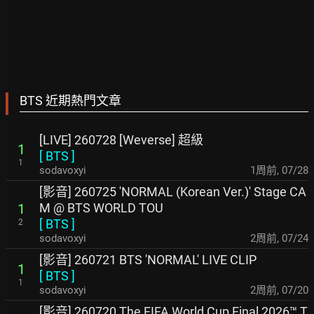
BTS 近期熱門文章
[LIVE] 260728 [Weverse] 超級
1
[
BTS
]
1
sodavoxyi
1周前
,
07/28
[影音] 260725 'NORMAL (Korean Ver.)' Stage CA
M @ BTS WORLD TOU
1
[
BTS
]
2
sodavoxyi
2周前
,
07/24
[影音] 260721 BTS 'NORMAL' LIVE CLIP
1
[
BTS
]
1
sodavoxyi
2周前
,
07/20
[影音] 260720 The FIFA World Cup Final 2026™ T