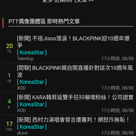
PTT偶像團體區 即時熱門文章
[新聞] 不捨Jisoo落淚！BLACKPINK迎10週年爆
爭
20
[
KoreaStar
]
75
Teentop
17小時前
,
08/08
[閒聊] BLACKPINK親自開直播針對這次10週年風
波
1
[
KoreaStar
]
18
XOD
17小時前
,
08/08
[新聞] KARA韓昇延雙手狂抖嚇壞粉絲！公司證實
4
[
KoreaStar
]
6
XOD
17小時前
,
08/08
[新聞] 西村力演唱會發言遭審判！網怒斥無恥！
17
[
KoreaStar
]
103
zkow
17小時前
,
08/08