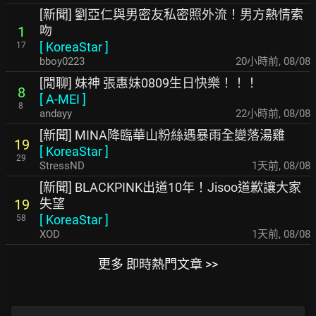
[新聞] 劉亞仁與男密友私密照外流！男方熱情索
吻
1
[
KoreaStar
]
17
bboy0223
20小時前
,
08/08
[閒聊] 妹神 張惠妹0809生日快樂！！！
8
[
A-MEI
]
8
andayy
22小時前
,
08/08
[新聞] MINA降臨華山粉絲遇暴雨全變落湯雞
19
[
KoreaStar
]
29
StressND
1天前
,
08/08
[新聞] BLACKPINK出道10年！Jisoo道歉讓大家
失望
19
[
KoreaStar
]
58
XOD
1天前
,
08/08
更多 即時熱門文章 >>