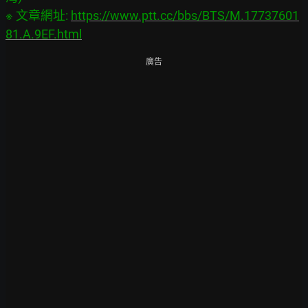
※ 文章網址: 
https://www.ptt.cc/bbs/BTS/M.17737601
81.A.9EF.html
廣告