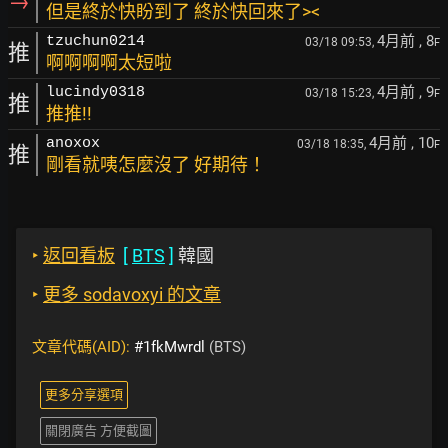
→
但是終於快盼到了 終於快回來了><
4月前
, 8
tzuchun0214
03/18 09:53,
F
推
啊啊啊啊太短啦
4月前
, 9
lucindy0318
03/18 15:23,
F
推
推推!!
4月前
, 10
anoxox
03/18 18:35,
F
推
剛看就咦怎麼沒了 好期待！
‣
返回看板
[
BTS
]
韓國
‣
更多 sodavoxyi 的文章
文章代碼(AID):
#1fkMwrdl
(BTS)
更多分享選項
關閉廣告 方便截圖