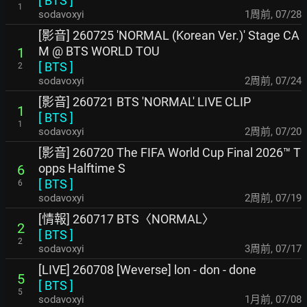
[
BTS
]
1
sodavoxyi
1周前
,
07/28
[影音] 260725 'NORMAL (Korean Ver.)' Stage CA
M @ BTS WORLD TOU
1
[
BTS
]
2
sodavoxyi
2周前
,
07/24
[影音] 260721 BTS 'NORMAL' LIVE CLIP
1
[
BTS
]
1
sodavoxyi
2周前
,
07/20
[影音] 260720 The FIFA World Cup Final 2026™ T
opps Halftime S
6
[
BTS
]
6
sodavoxyi
2周前
,
07/19
[情報] 260717 BTS〈NORMAL〉
2
[
BTS
]
2
sodavoxyi
3周前
,
07/17
[LIVE] 260708 [Weverse] lon - don - done
5
[
BTS
]
5
sodavoxyi
1月前
,
07/08