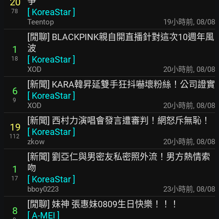
爭
20
[
KoreaStar
]
78
Teentop
19小時前
,
08/08
[閒聊] BLACKPINK親自開直播針對這次10週年風
波
1
[
KoreaStar
]
18
XOD
20小時前
,
08/08
[新聞] KARA韓昇延雙手狂抖嚇壞粉絲！公司證實
6
[
KoreaStar
]
9
XOD
20小時前
,
08/08
[新聞] 西村力演唱會發言遭審判！網怒斥無恥！
19
[
KoreaStar
]
112
zkow
20小時前
,
08/08
[新聞] 劉亞仁與男密友私密照外流！男方熱情索
吻
1
[
KoreaStar
]
17
bboy0223
23小時前
,
08/08
[閒聊] 妹神 張惠妹0809生日快樂！！！
8
[
A-MEI
]