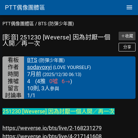
PTT
偶像團體區
PTT偶像團體區
/
BTS (防彈少年團)
[影音] 251230 [Weverse] 因為討厭一個
＋收藏
人開／再一次
分享
看板
BTS
(防彈少年團)
作者
sodavoxyi
(LOVE YOURSELF)
時間
7月前
(2025/12/30 06:13)
推噓
4
(
4
推
0
噓
6
→
)
留言
10則, 3人
參與
討論串
1/1
251230 [Weverse] 因為討厭一個人開／再一次
https://weverse.io/bts/live/2-168231279
https://weverse.io/bts/live/4-217141608