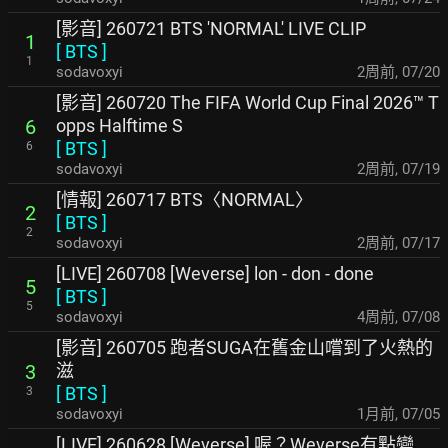
[影音] 260721 BTS 'NORMAL' LIVE CLIP
1
[
BTS
]
1
sodavoxyi
2周前
,
07/20
[影音] 260720 The FIFA World Cup Final 2026™ T
opps Halftime S
6
[
BTS
]
6
sodavoxyi
2周前
,
07/19
[情報] 260717 BTS〈NORMAL〉
2
[
BTS
]
2
sodavoxyi
2周前
,
07/17
[LIVE] 260708 [Weverse] lon - don - done
5
[
BTS
]
5
sodavoxyi
4周前
,
07/08
[影音] 260705 跑者SUGA在舊金山嚐到了火熱的
滋
3
[
BTS
]
3
sodavoxyi
1月前
,
07/05
[LIVE] 260628 [Weverse] 喔？Weverse有點變