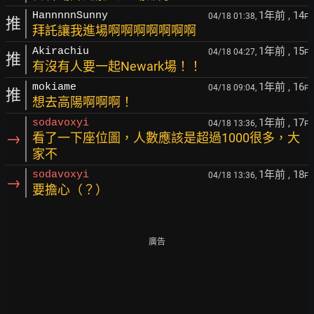
1年前
, 14
HannnnnSunny
04/18 01:38,
F
推
拜託讓我進場啊啊啊啊啊啊啊
1年前
, 15
Akirachiu
04/18 04:27,
F
推
有沒有人要一起Newark場！！
1年前
, 16
mokiame
04/18 09:04,
F
推
想去高陽啊啊啊！
1年前
, 17
sodavoxyi
04/18 13:36,
F
→
看了一下座位圖，人數應該是超過1000很多，大
家不
1年前
, 18
sodavoxyi
04/18 13:36,
F
→
要擔心（？）
廣告