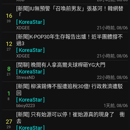
[新聞]IU無預警「召喚前男友」張基河！韓網替
「
16
[
KoreaStar
]
39
XDGEE
21小時前
,
08/06
[新聞]K-POP30年生存報告出爐！近半團體撐不
過3
12
[
KoreaStar
]
27
XDGEE
21小時前
,
08/06
[閒聊] 晚間有人拿高爾夫球桿砸YG大門
8
[
KoreaStar
]
21
StressND
22小時前
,
08/06
[新聞] 柳演錫傳不服遭追稅30億! 行政救濟遭駁
回
1
[
KoreaStar
]
8
bboy0223
1天前
,
08/06
[新聞] 只有始源可以停！崔始源真的現身了 衝
去
27
[
KoreaStar
]
29