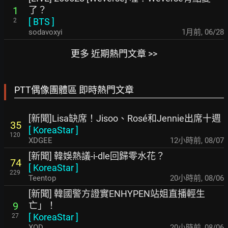
了？
1
[
BTS
]
2
sodavoxyi
1月前
,
06/28
更多 近期熱門文章 >>
PTT偶像團體區 即時熱門文章
[新聞]Lisa缺席！Jisoo、Rosé和Jennie出席十週
35
[
KoreaStar
]
120
XDGEE
12小時前
,
08/07
[新聞] 韓娛熱議-i-dle回歸零水花？
74
[
KoreaStar
]
229
Teentop
20小時前
,
08/06
[新聞] 韓國警方證實ENHYPEN站姐直播輕生
亡」！
9
[
KoreaStar
]
27
XOD
20小時前
,
08/06