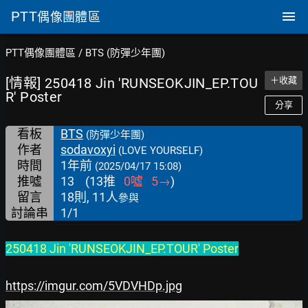
PTT
偶像團體區
PTT偶像團體區
/
BTS (防彈少年團)
[情報] 250418 Jin 'RUNSEOKJIN_EP.TOU
＋收藏
R' Poster
分享
看板
BTS
(防彈少年團)
作者
sodavoxyi
(LOVE YOURSELF)
時間
1年前
(2025/04/17 15:08)
推噓
13
(
13
推
0
噓
5
→
)
留言
18則, 11人
參與
討論串
1/1
250418 Jin 'RUNSEOKJIN_EP.TOUR' Poster
https://imgur.com/5VDVHDp.jpg