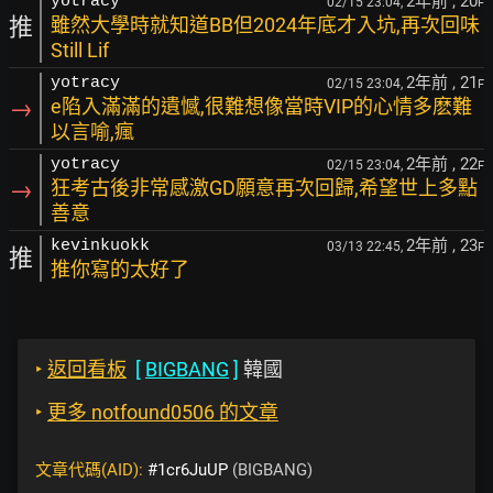
2年前
, 20
yotracy
02/15 23:04,
F
推
雖然大學時就知道BB但2024年底才入坑,再次回味
Still Lif
2年前
, 21
yotracy
02/15 23:04,
F
→
e陷入滿滿的遺憾,很難想像當時VIP的心情多麽難
以言喻,瘋
2年前
, 22
yotracy
02/15 23:04,
F
→
狂考古後非常感激GD願意再次回歸,希望世上多點
善意
2年前
, 23
kevinkuokk
03/13 22:45,
F
推
推你寫的太好了
‣
返回看板
[
BIGBANG
]
韓國
‣
更多 notfound0506 的文章
文章代碼(AID):
#1cr6JuUP
(BIGBANG)