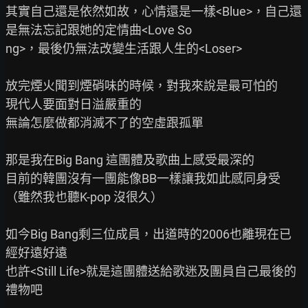
其實自己還是依然如故，心情還是一樣<Blue>，自己還
是無法忘記跟她的定情曲<Love So

ng>，最後仍無法改變生活跟人生的<Loser>

放完煙火聞到煙硝味的時候，對我來說是最可怕的

現代人要面對日溢嚴重的

無論怎麼做都消滅不了的空虛跟孤單

那是我在Big Bang 這團體及歌曲上感受最深的

目前的韓團沒有一團能像BB一樣讓我如此感同身受

（雖然我也聽K-pop 沒很久）

如今Big Bang剩三位成員，出道時的2006也離現在已
經好遠好遠

也許<Still Life>就是這團體送給歌迷及團員自己最後的
禮物吧
