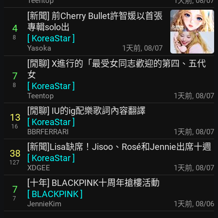
Teentop
1天前
,
08/07
[新聞] 前Cherry Bullet許智媛以首張
專輯solo出
4
[
KoreaStar
]
8
Yasoka
1天前
,
08/07
[閒聊] X進行的「最受女同志歡迎的第四、五代
女
7
[
KoreaStar
]
8
Teentop
1天前
,
08/07
[閒聊] IU的ig配樂歌詞內容翻譯
13
[
KoreaStar
]
16
BBRFERRARI
1天前
,
08/07
[新聞]Lisa缺席！Jisoo、Rosé和Jennie出席十週
38
[
KoreaStar
]
127
XDGEE
1天前
,
08/07
[十年] BLACKPINK十周年搶樓活動
7
[
BLACKPINK
]
7
JennieKim
1天前
,
08/06