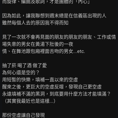
而旋律、編曲及歌詞，才是團體的「內心」

因為如此，讓我聯想到週末總是在信義區出現的人

雖然每個人去的原因我不得而知

見了一次就不會再見面的朋友的朋友的朋友、工作或情
場失意的男女在黃湯下肚後的一夜

情、在舞池跟包廂裡面舌吻的男女...etc.

抽了菸 喝了酒 做了愛

為何心還是空的？

用短暫的快樂，填補一直以來的空虛

醒來之後，更巨大的空虛反噬，發現自己更空虛

永遠填補不滿的黑洞，到底要用什麼方法才能填滿？

（其實我最近也是這樣...）

那份空虛讓自己發現
