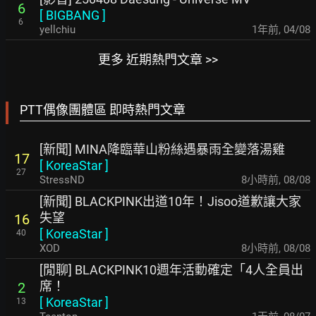
6
[
BIGBANG
]
6
yellchiu
1年前
,
04/08
更多 近期熱門文章 >>
PTT偶像團體區 即時熱門文章
[新聞] MINA降臨華山粉絲遇暴雨全變落湯雞
17
[
KoreaStar
]
27
StressND
8小時前
,
08/08
[新聞] BLACKPINK出道10年！Jisoo道歉讓大家
失望
16
[
KoreaStar
]
40
XOD
8小時前
,
08/08
[閒聊] BLACKPINK10週年活動確定「4人全員出
席！
2
[
KoreaStar
]
13