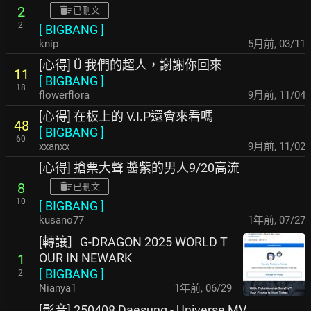
2
已刪文
2
[
BIGBANG
]
knip
5月前
,
03/11
[心得] Ü 我們的超人，謝謝你回來
11
[
BIGBANG
]
18
flowerflora
9月前
,
11/04
[心得] 在板上的 V.I.P還會來看嗎
48
[
BIGBANG
]
60
xxanxx
9月前
,
11/02
[心得] 搶票大聲 醬紫的男人9/20高流
8
已刪文
10
[
BIGBANG
]
kusano77
1年前
,
07/27
[轉讓］G-DRAGON 2025 WORLD T
OUR IN NEWARK
1
[
BIGBANG
]
2
Nianya1
1年前
,
06/29
[影音] 250408 Daesung - Universe MV