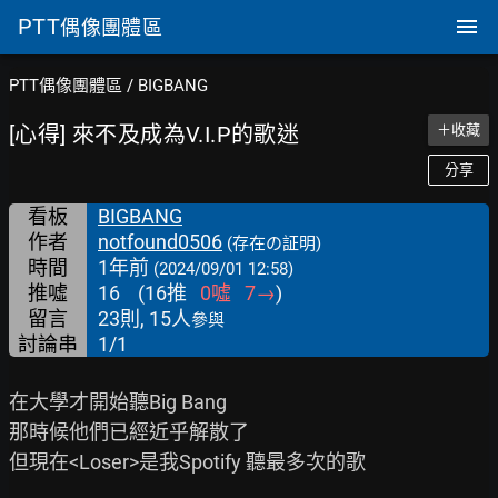
PTT
偶像團體區
PTT偶像團體區
/
BIGBANG
[心得] 來不及成為V.I.P的歌迷
＋收藏
分享
看板
BIGBANG
作者
notfound0506
(存在の証明)
時間
1年前
(2024/09/01 12:58)
推噓
16
(
16
推
0
噓
7
→
)
留言
23則, 15人
參與
討論串
1/1
在大學才開始聽Big Bang

那時候他們已經近乎解散了

但現在<Loser>是我Spotify 聽最多次的歌
