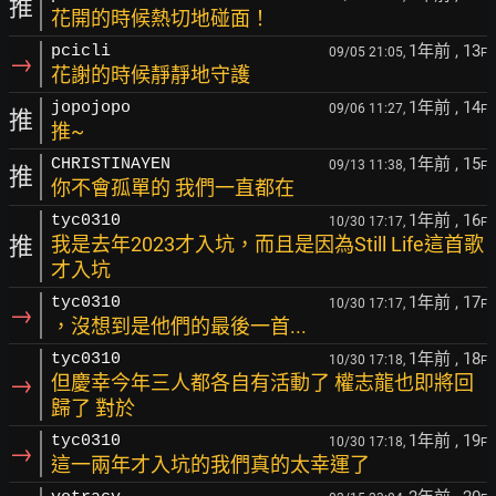
推
花開的時候熱切地碰面！
1年前
, 13
pcicli
09/05 21:05,
F
→
花謝的時候靜靜地守護
1年前
, 14
jopojopo
09/06 11:27,
F
推
推~
1年前
, 15
CHRISTINAYEN
09/13 11:38,
F
推
你不會孤單的 我們一直都在
1年前
, 16
tyc0310
10/30 17:17,
F
推
我是去年2023才入坑，而且是因為Still Life這首歌
才入坑
1年前
, 17
tyc0310
10/30 17:17,
F
→
，沒想到是他們的最後一首...
1年前
, 18
tyc0310
10/30 17:18,
F
→
但慶幸今年三人都各自有活動了 權志龍也即將回
歸了 對於
1年前
, 19
tyc0310
10/30 17:18,
F
→
這一兩年才入坑的我們真的太幸運了