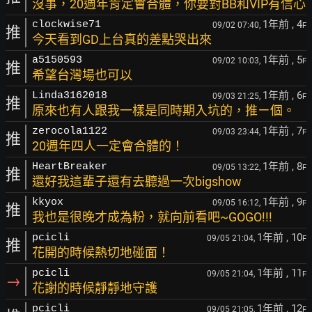
沒事，20週年肯定會合體，你要對BB和VIP有信心
1年前
, 4
clockwise71
09/02 07:40,
F
推
今天看到GD上台真的差點哭出來
1年前
, 5
a5150593
09/02 10:03,
F
推
希望台灣場也可以
1年前
, 6
Linda3162018
09/03 21:25,
F
推
原來也有人跟我一樣是同時期入坑的，推ㄧ個。
1年前
, 7
zerocola1122
09/03 23:44,
F
推
20週年四人一定會合體的！
1年前
, 8
HeartBreaker
09/05 13:22,
F
推
還好我這輩子還有去聽過一次bigshow
1年前
, 9
kkyox
09/05 16:12,
F
推
我也是很晚才成為粉，就向前看吧~GOGO!!!
1年前
, 10
pcicli
09/05 21:04,
F
推
花開的時候熱切地碰面！
1年前
, 11
pcicli
09/05 21:04,
F
→
花謝的時候靜靜地守護
1年前
, 12
pcicli
09/05 21:05,
F