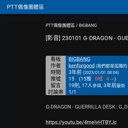
PTT
偶像團體區
PTT偶像團體區
/
BIGBANG
[影音] 230101 G-DRAGON - GU
看板
BIGBANG
作者
kenforgood
(我們都是孤獨的
時間
3年前
(2023/01/01 08:04)
推噓
15
(
15
推
0
噓
4
→
)
留言
19則, 17人
, 3年前
參與
最新
討論串
1/1
G-DRAGON - GUERRILLA DESK : G_Div
https://youtu.be/4meIvHTBYJc