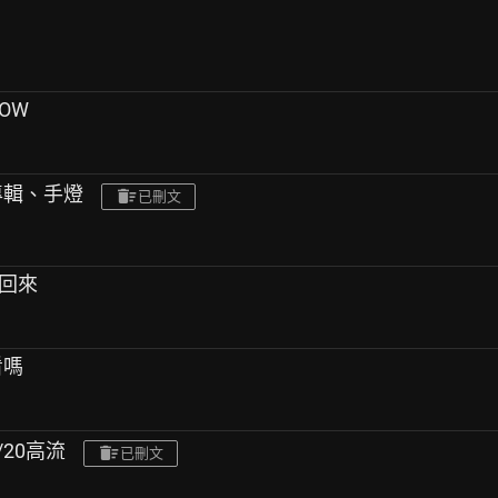
LOW
、專輯、手燈
已刪文
你回來
看嗎
/20高流
已刪文