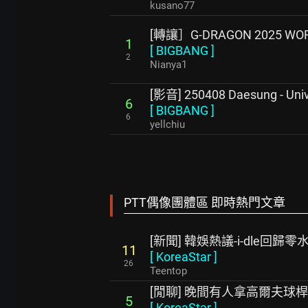
kusano77
[轉讓］G-DRAGON 2025 WOR
1
[
BIGBANG
]
2
Nianya1
[影音] 250408 Daesung - Uni
6
[
BIGBANG
]
6
yellchiu
PTT偶像團體區 即時熱門文章
[新聞] 韓娛熱議-i-dle回歸零
11
[
KoreaStar
]
26
Teentop
[閒聊] 晚間有人拿高爾夫球
5
[
KoreaStar
]