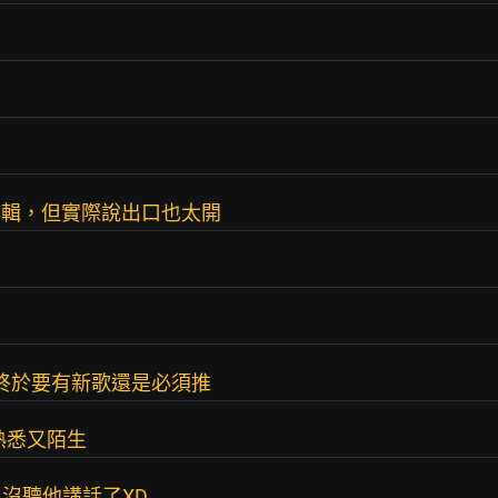
專輯，但實際說出口也太開
過終於要有新歌還是必須推
熟悉又陌生
沒聽他講話了XD