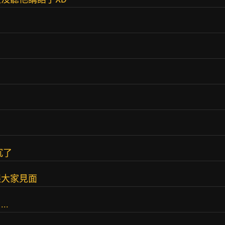
沉了
跟大家見面
..