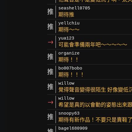
seashell0705
推
期待推
yellchiu
推
期待～～
yua123
→
可能會準備兩年吧～～～～～
organize
推
期待！！
bo007bobo
推
期待！！！
willow
推
覺得聲音變得很陌生 好像變低
willow
→
希望是真的以會動的姿態出來
snoopy63
推
期待有新作品！不要只是賣鞋了.
bagel680909
推