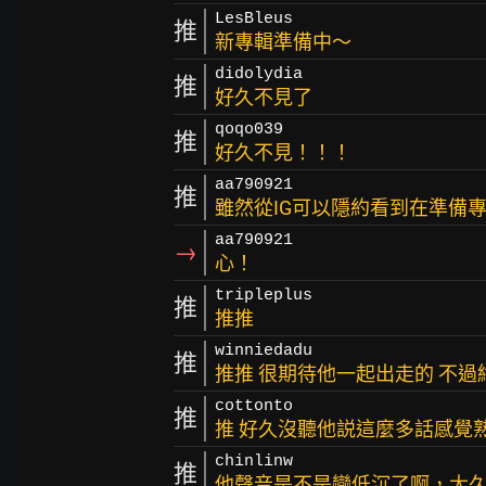
LesBleus
推
新專輯準備中～
didolydia
推
好久不見了
qoqo039
推
好久不見！！！
aa790921
推
雖然從IG可以隱約看到在準備
aa790921
→
心！
tripleplus
推
推推
winniedadu
推
推推 很期待他一起出走的 不
cottonto
推
推 好久沒聽他説這麼多話感覺
chinlinw
推
他聲音是不是變低沉了啊，太久