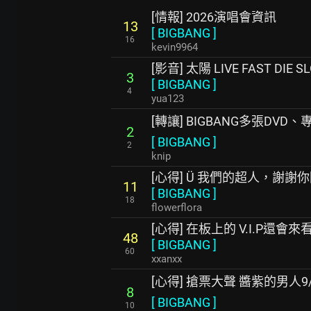
[情報] 2026演唱會資訊
13
[
BIGBANG
]
16
kevin9964
[影音] 太陽 LIVE FAST DIE S
3
[
BIGBANG
]
4
yua123
[轉讓] BIGBANG多張DVD
2
[
BIGBANG
]
2
knip
[心得] Ü 我們的超人，謝謝
11
[
BIGBANG
]
18
flowerflora
[心得] 在板上的 V.I.P還會來
48
[
BIGBANG
]
60
xxanxx
[心得] 搶票大聲 醬紫的男人9
8
[
BIGBANG
]
10