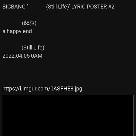
BIGBANG ‘               (Still Life)’ LYRIC POSTER #2

                (悲哀)

a happy end

'               (Still Life)'

2022.04.05 0AM

https://i.imgur.com/0ASFHE8.jpg