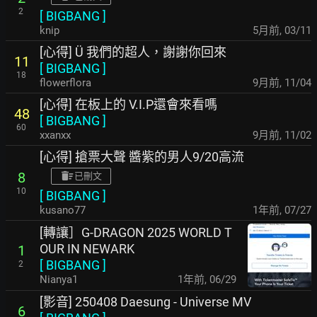
2
[
BIGBANG
]
knip
5月前
,
03/11
[心得] Ü 我們的超人，謝謝你回來
11
[
BIGBANG
]
18
flowerflora
9月前
,
11/04
[心得] 在板上的 V.I.P還會來看嗎
48
[
BIGBANG
]
60
xxanxx
9月前
,
11/02
[心得] 搶票大聲 醬紫的男人9/20高流
8
已刪文
10
[
BIGBANG
]
kusano77
1年前
,
07/27
[轉讓］G-DRAGON 2025 WORLD T
OUR IN NEWARK
1
[
BIGBANG
]
2
Nianya1
1年前
,
06/29
[影音] 250408 Daesung - Universe MV
6