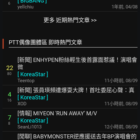
[
BIGBANG
]
6
yellchiu
1年前
,
04/08
更多 近期熱門文章 >>
PTT偶像團體區 即時熱門文章
[新聞] ENHYPEN粉絲輕生後首露面惹議！演唱會
微
22
[
KoreaStar
]
80
Teentop
11小時前
,
08/09
[新聞] 張員瑛頻遭爆耍大牌！首吐委屈心聲：真
4
[
KoreaStar
]
16
XOD
11小時前
,
08/09
[情報] MIYEON 'RUN AWAY' M/V
7
[
KoreaStar
]
8
SeanLi1013
12小時前
,
08/09
[閒聊] BABYMONSTER逆應援送去年BP演唱會的