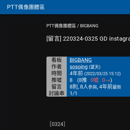
PTT
偶像團體區
PTT偶像團體區
/
BIGBANG
[留言] 220324-0325 GD insta
看板
BIGBANG
作者
sosoing
(望天)
時間
4年前
(2022/03/25 15:12)
推噓
8
(
8
推
0
噓
0
→
)
留言
8則, 8人
, 4年前
參與
最新
討論串
1/1
［0324］
