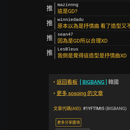
mazinnng
推
這是GD?
winniedadu
推
原本以為是抒情曲 看了造型又不
sean47
推
因為是GD所以合理XD
LesBleus
推
我倒是覺得這造型是抒情曲XD
‣
返回看板
[
BIGBANG
]
韓國
‣
更多 sosoing 的文章
文章代碼(AID):
#1YFTlMt5
(BIGBANG)
更多分享選項