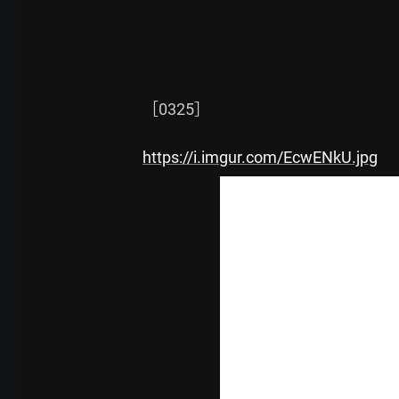
［0325］

https://i.imgur.com/EcwENkU.jpg