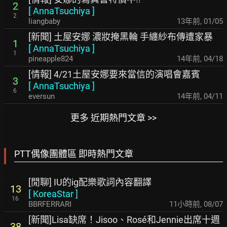
2
[
AnnaTsuchiya
]
2
liangbaby
13年前
,
01/05
[新聞] 土屋安娜 濃妝掩黑輪 手纏紗布傳遭家暴
1
[
AnnaTsuchiya
]
1
pineapple824
14年前
,
04/18
[情報] 4/21土屋安娜要來當信的演唱會嘉賓
3
[
AnnaTsuchiya
]
6
eversun
14年前
,
04/11
更多 近期熱門文章 >>
PTT偶像團體區 即時熱門文章
[閒聊] IU的ig配樂歌詞內容翻譯
13
[
KoreaStar
]
16
BBRFERRARI
11小時前
,
08/07
[新聞]Lisa缺席！Jisoo、Rosé和Jennie出席十週
38