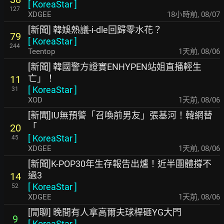
[
KoreaStar
]
127
XDGEE
18小時前
,
08/07
[新聞] 韓娛熱議-i-dle回歸零水花？
79
[
KoreaStar
]
244
Teentop
1天前
,
08/06
[新聞] 韓國警方證實ENHYPEN站姐直播輕生
亡」！
11
[
KoreaStar
]
31
XOD
1天前
,
08/06
[新聞]IU無預警「召喚前男友」張基河！韓網替
「
20
[
KoreaStar
]
45
XDGEE
1天前
,
08/06
[新聞]K-POP30年生存報告出爐！近半團體撐不
過3
14
[
KoreaStar
]
52
XDGEE
1天前
,
08/06
[閒聊] 晚間有人拿高爾夫球桿砸YG大門
9
[
KoreaStar
]