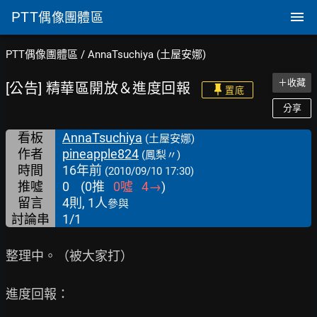
PTT
偶像團體區
PTT偶像團體區
/
AnnaTsuchiya (土屋安娜)
＋收藏
[公告] 精華區開放＆進度回報
置底
分享
看板
AnnaTsuchiya
(土屋安娜)
作者
pineapple824
(鳳梨〃)
時間
16年前
(2010/09/10 17:30)
推噓
0
(
0
推
0
噓
4
→
)
留言
4則, 1人
參與
討論串
1/1
整理中。（被大家打）

進度回報：
