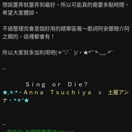
想說要弄就要弄到最好，所以可能真的需要多點時間，
希望大家體諒。

不過整理完會是個好用的精華區喔～歌詞阿安娜簡介阿
之類的，這裡都會有！

所以大家就多加利用吧(＊′▽‵)/‧★*"`'*-.,_,.-*'`

--

Ｓｉｎｇ　ｏｒ　Ｄｉｅ？
★,＊:*‧
Ａｎｎａ　Ｔｓｕｃｈｉｙａ
　ｘ　
土屋アン
ナ
‧:*＊°★