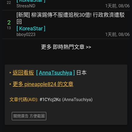
22
StressND
1天前
,
08/06
[新聞] 柳演錫傳不服遭追稅30億! 行政救濟遭駁
回
2
[
KoreaStar
]
13
bboy0223
1天前
,
08/06
更多 即時熱門文章 >>
‣
返回看板
[
AnnaTsuchiya
]
日本
‣
更多 pineapple824 的文章
文章代碼(AID):
#1CYcj2Kc
(AnnaTsuchiya)
關閉廣告 方便截圖