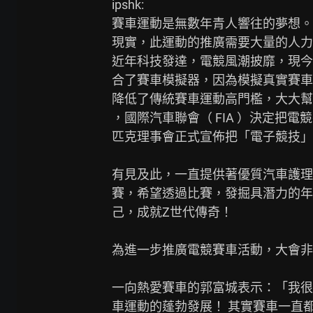
ipshk:

賽車運動是無數年青人響往的夢想。
現實，此運動的推廣需要大量的人力
近年科技發達，電競風潮披靡，現今
合了賽車模擬器，因為模擬真實賽車
降低了傳統賽車運動高門檻，大大幫
，國際汽車聯會（ FIA ）決定把
匹克理事會正式宣佈把「電子競技」列
有見及此，一直提供著優質汽車護理
賽，希望透過比賽，發掘具潛力的年
己，成就Z世代傳奇！

為進一步推廣電競賽車活動，大會非
一向熱愛賽車的郭富城表示：「我很
車運動的蓬勃發展！ 其實賽車一直