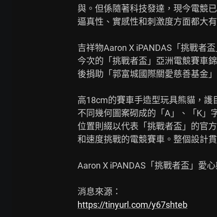
與。但係隨著科技發達，現今電競已
逼真性、實感性和刺激度方面都大有
吉祥物Aaron X iPANDAS「挑戰
今次的「挑戰者盃」亞洲電競賽車錦標賽
後捐助「郭富城國際關愛慈善基金」
高18cm的賽車手造型玩具熊貓，護
不同幾何圖案砌成的「A」、「K」
位置則綴以代表「挑戰者盃」的官方
和速度挑戰的電競賽車。整個設計貫
Aaron X iPANDAS「挑戰者盃」
https://tinyurl.com/y67shteb