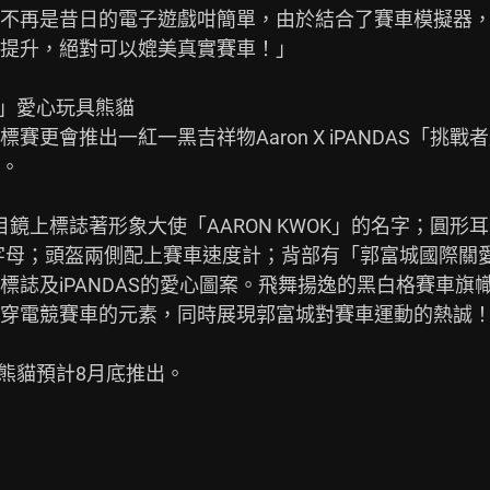
不再是昔日的電子遊戲咁簡單，由於結合了賽車模擬器
提升，絕對可以媲美真實賽車！」

者盃」愛心玩具熊貓

更會推出一紅一黑吉祥物Aaron X iPANDAS「挑
。

目鏡上標誌著形象大使「AARON KWOK」的名字；圓
字母；頭盔兩側配上賽車速度計；背部有「郭富城國際關
標誌及iPANDAS的愛心圖案。飛舞揚逸的黑白格賽車旗
穿電競賽車的元素，同時展現郭富城對賽車運動的熱誠！
愛心熊貓預計8月底推出。
