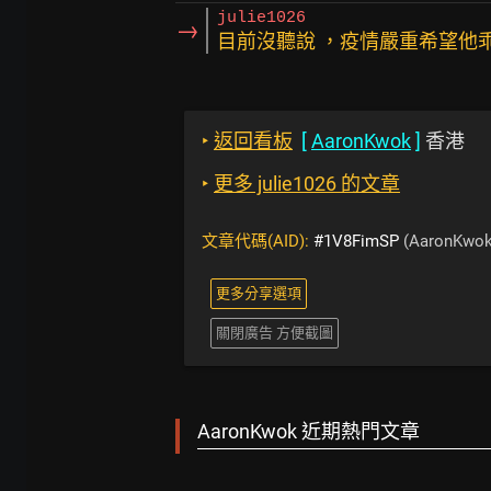
julie1026
→
目前沒聽說 ，疫情嚴重希望他
‣
返回看板
[
AaronKwok
]
香港
‣
更多 julie1026 的文章
文章代碼(AID):
#1V8FimSP
(AaronKwok
更多分享選項
關閉廣告 方便截圖
AaronKwok 近期熱門文章