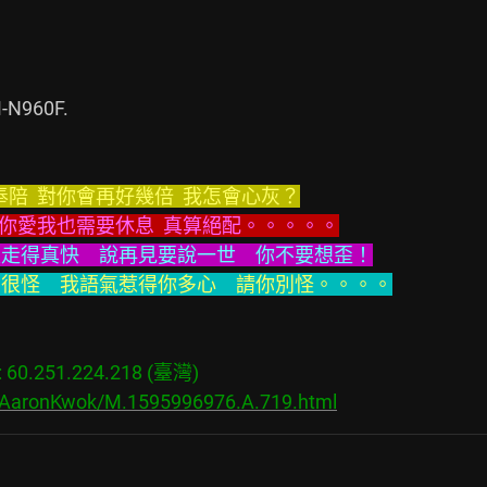
N960F.

陪  對你會再好幾倍  我怎會心灰？
 你愛我也需要休息  真算絕配。。。。。
odbye　你那次走得真快　說再見要說一世　你不要想歪！
dbye　你那耳朵很怪　我語氣惹得你多心　請你別怪。。。。
0.251.224.218 (臺灣)

s/AaronKwok/M.1595996976.A.719.html