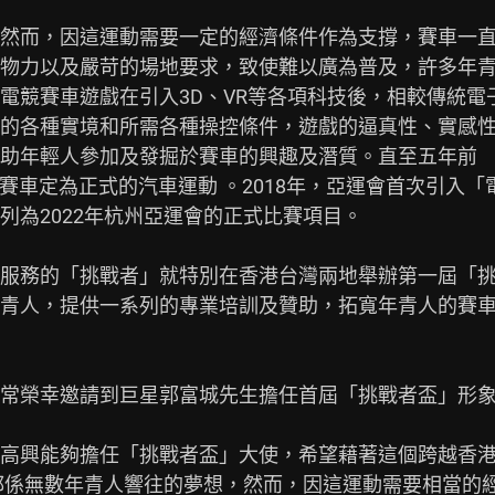
然而，因這運動需要一定的經濟條件作為支撐，賽車一
物力以及嚴苛的場地要求，致使難以廣為普及，許多年
電競賽車遊戲在引入3D、VR等各項科技後，相較傳統電
的各種實境和所需各種操控條件，遊戲的逼真性、實感
助年輕人參加及發掘於賽車的興趣及潛質。直至五年前

電競賽車定為正式的汽車運動 。2018年，亞運會首次引入
為2022年杭州亞運會的正式比賽項目。

服務的「挑戰者」就特別在香港台灣兩地舉辦第一屆「
青人，提供一系列的專業培訓及贊助，拓寬年青人的賽
常榮幸邀請到巨星郭富城先生擔任首屆「挑戰者盃」形象
高興能夠擔任「挑戰者盃」大使，希望藉著這個跨越香
都係無數年青人響往的夢想，然而，因這運動需要相當的