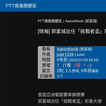
PTT
偶像團體區
PTT偶像團體區
/
AaronKwok (郭富城)
[情報] 郭富城出任「挑戰者盃
看板
AaronKwok
(郭富城)
作者
julie1026
(Julie)
時間
6年前
(2020/07/29 04:29)
推噓
1
(
1
推
0
噓
1
→
)
留言
2則, 2人
, 6年前
參與
最新
討論串
1/1
首屆亞洲電競賽車錦標賽

郭富城出任「挑戰者盃」形象大使
