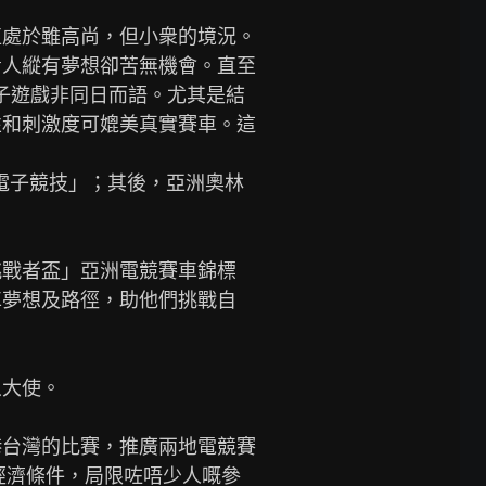
直處於雖高尚，但小衆的境況。
青人縱有夢想卻苦無機會。直至
子遊戲非同日而語。尤其是結
性和刺激度可媲美真實賽車。這
「電子競技」；其後，亞洲奧林
挑戰者盃」亞洲電競賽車錦標
車夢想及路徑，助他們挑戰自
大使。

港台灣的比賽，推廣兩地電競賽
經濟條件，局限咗唔少人嘅參