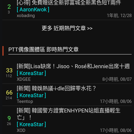
[心得] 免費贈送全新郭富城全新黑色短T兩件
2
[
AaronKwok
]
3
xobading
1年前
,
12/28
更多 近期熱門文章 >>
PTT偶像團體區 即時熱門文章
[新聞]Lisa缺席！Jisoo、Rosé和Jennie出席十週
33
[
KoreaStar
]
112
XDGEE
8小時前
,
08/07
[新聞] 韓娛熱議-i-dle回歸零水花？
66
[
KoreaStar
]
214
Teentop
17小時前
,
08/06
[新聞] 韓國警方證實ENHYPEN站姐直播輕生
亡」！
9
[
KoreaStar
]
26
XOD
17小時前
,
08/06