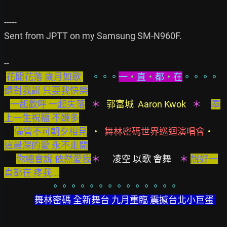
-----

Sent from JPTT on my Samsung SM-N960F.

--

花開花落 歲月如歌 
。。。
一
‧
直
‧
都
‧
在
。。。。  
還對我說 只要我快樂
一起歡呼 一起失落
＊  
 郭富城  Aaron Kwok   
＊     
奉
上一生祝福 不嫌多
儘管不可朝夕相見
‧  
舞林密碼世界巡迴演唱會
‧   
這最深的愛 永不走開
你總會說 依然愛我
＊  
    凌空 以歌 會舞    
＊ 
說好一
直都在 疼我...
     。。。。。。。。。。。。。。
舞林密碼 全新舞台 九月重臨 震撼台北小巨蛋 