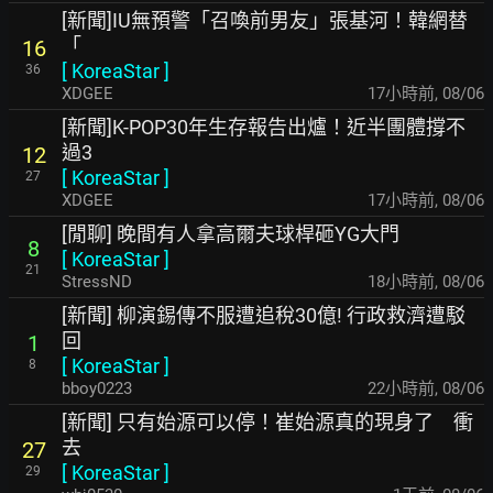
[新聞]IU無預警「召喚前男友」張基河！韓網替
「
16
[
KoreaStar
]
36
XDGEE
17小時前
,
08/06
[新聞]K-POP30年生存報告出爐！近半團體撐不
過3
12
[
KoreaStar
]
27
XDGEE
17小時前
,
08/06
[閒聊] 晚間有人拿高爾夫球桿砸YG大門
8
[
KoreaStar
]
21
StressND
18小時前
,
08/06
[新聞] 柳演錫傳不服遭追稅30億! 行政救濟遭駁
回
1
[
KoreaStar
]
8
bboy0223
22小時前
,
08/06
[新聞] 只有始源可以停！崔始源真的現身了 衝
去
27
[
KoreaStar
]
29