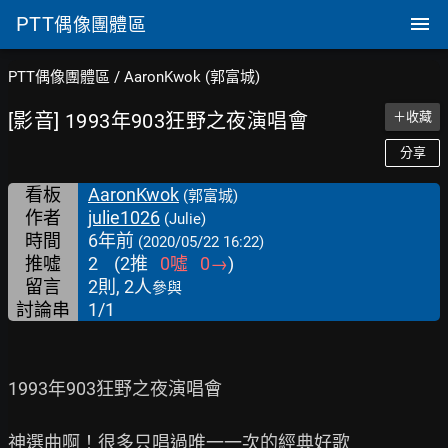
PTT
偶像團體區
PTT偶像團體區
/
AaronKwok (郭富城)
[影音] 1993年903狂野之夜演唱會
＋收藏
分享
看板
AaronKwok
(郭富城)
作者
julie1026
(Julie)
時間
6年前
(2020/05/22 16:22)
推噓
2
(
2
推
0
噓
0
→
)
留言
2則, 2人
參與
討論串
1/1
1993年903狂野之夜演唱會

神選曲啊！很多只唱過唯一一次的經典好歌
