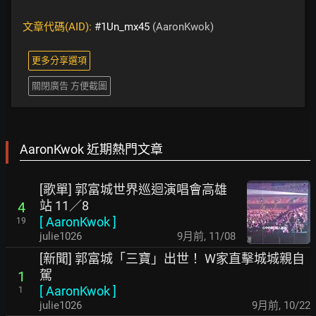
文章代碼(AID):
#1Un_mx45
(AaronKwok)
更多分享選項
關閉廣告 方便截圖
AaronKwok 近期熱門文章
[歌單] 郭富城世界巡迴演唱會高雄
站 11／8
4
[
AaronKwok
]
19
julie1026
9月前
,
11/08
[新聞] 郭富城「三寶」出世！ W家直擊城城親自
駕
1
[
AaronKwok
]
1
julie1026
9月前
,
10/22