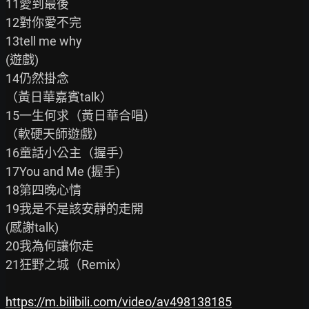
11愛到最後

12對你愛不完

13tell me why

(遊戲)

14仍然掛念

（黃日華嘉賓talk）

15一生何求（黃日華合唱）

（軟硬天師遊戲）

16童話小公主（握手）

17You and Me (握手)

18第四晚心情

19我是不是該安靜的走開

(感謝talk)

20我為何讓你走

21狂野之城（Remix）

https://m.bilibili.com/video/av498138185