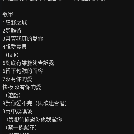
歌單：

1狂野之城

2夢難留

3其實我真的愛你

4親愛寶貝

（talk）

5到底有誰能夠告訴我

6留下句號的面容

7沒有你的愛

快板 沒有你的愛

（遊戲）

8對你愛不完（與歌迷合唱）

9雨中感嘆號

10我想偷偷對你說我愛你

（蔡一傑獻花）
